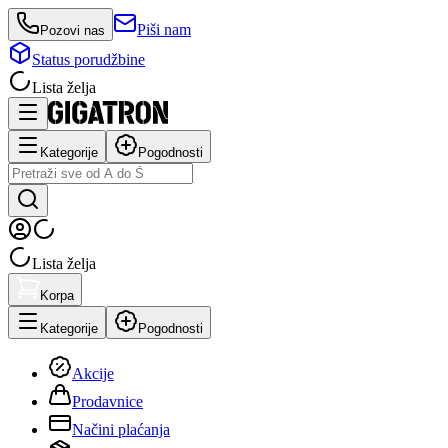
Piši nam
Pozovi nas
Status porudžbine
Lista želja
Kategorije
Pogodnosti
Lista želja
Korpa
Kategorije
Pogodnosti
Akcije
Prodavnice
Načini plaćanja