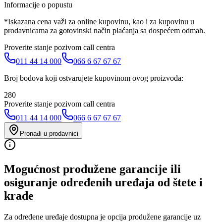
Informacije o popustu
*Iskazana cena važi za online kupovinu, kao i za kupovinu u
prodavnicama za gotovinski način plaćanja sa dospećem odmah.
Proverite stanje pozivom call centra
011 44 14 000
066 6 67 67 67
Broj bodova koji ostvarujete kupovinom ovog proizvoda:
280
Proverite stanje pozivom call centra
011 44 14 000
066 6 67 67 67
Pronađi u prodavnici
Mogućnost produžene garancije ili
osiguranje određenih uređaja od štete i
krađe
Za određene uređaje dostupna je opcija produžene garancije uz