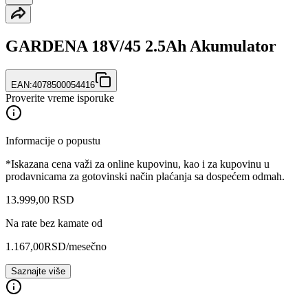
GARDENA 18V/45 2.5Ah Akumulator
EAN:
4078500054416
Proverite vreme isporuke
Informacije o popustu
*Iskazana cena važi za online kupovinu, kao i za kupovinu u
prodavnicama za gotovinski način plaćanja sa dospećem odmah.
13.999
,
00
RSD
Na rate bez kamate od
1.167,00
RSD
/mesečno
Saznajte više