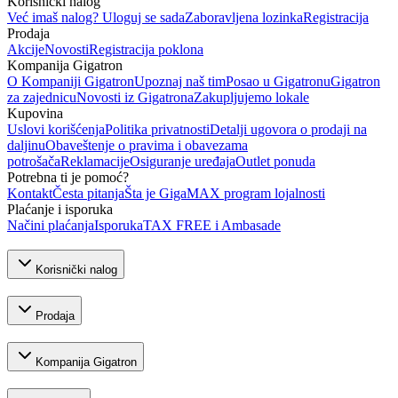
Korisnički nalog
Već imaš nalog? Uloguj se sada
Zaboravljena lozinka
Registracija
Prodaja
Akcije
Novosti
Registracija poklona
Kompanija Gigatron
O Kompaniji Gigatron
Upoznaj naš tim
Posao u Gigatronu
Gigatron
za zajednicu
Novosti iz Gigatrona
Zakupljujemo lokale
Kupovina
Uslovi korišćenja
Politika privatnosti
Detalji ugovora o prodaji na
daljinu
Obaveštenje o pravima i obavezama
potrošača
Reklamacije
Osiguranje uređaja
Outlet ponuda
Potrebna ti je pomoć?
Kontakt
Česta pitanja
Šta je GigaMAX program lojalnosti
Plaćanje i isporuka
Načini plaćanja
Isporuka
TAX FREE i Ambasade
Korisnički nalog
Prodaja
Kompanija Gigatron