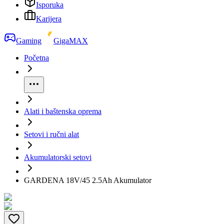
Isporuka
Karijera
Gaming
GigaMAX
Početna
Alati i baštenska oprema
Setovi i ručni alat
Akumulatorski setovi
GARDENA 18V/45 2.5Ah Akumulator