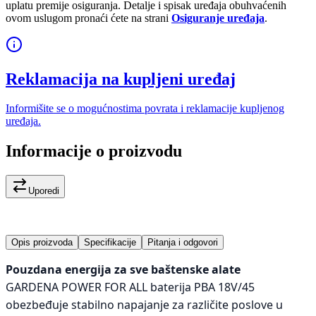
uplatu premije osiguranja. Detalje i spisak uređaja obuhvaćenih
ovom uslugom pronaći ćete na strani
Osiguranje uređaja
.
Reklamacija na kupljeni uređaj
Informišite se o mogućnostima povrata i reklamacije kupljenog
uređaja.
Informacije o proizvodu
Uporedi
Opis proizvoda
Specifikacije
Pitanja i odgovori
Pouzdana energija za sve baštenske alate
GARDENA POWER FOR ALL baterija PBA 18V/45
obezbeđuje stabilno napajanje za različite poslove u