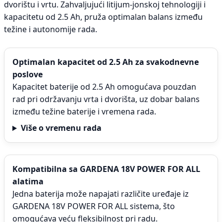
dvorištu i vrtu. Zahvaljujući litijum-jonskoj tehnologiji i
kapacitetu od 2.5 Ah, pruža optimalan balans između
težine i autonomije rada.
Optimalan kapacitet od 2.5 Ah za svakodnevne
poslove
Kapacitet baterije od 2.5 Ah omogućava pouzdan
rad pri održavanju vrta i dvorišta, uz dobar balans
između težine baterije i vremena rada.
Više o vremenu rada
Kompatibilna sa GARDENA 18V POWER FOR ALL
alatima
Jedna baterija može napajati različite uređaje iz
GARDENA 18V POWER FOR ALL sistema, što
omogućava veću fleksibilnost pri radu.