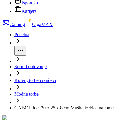
Isporuka
Karijera
Gaming
GigaMAX
Početna
Sport i putovanje
Koferi, torbe i rančevi
Modne torbe
GABOL Joel 20 x 25 x 8 cm Muška torbica na rame