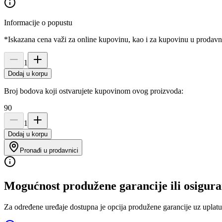
Informacije o popustu
*Iskazana cena važi za online kupovinu, kao i za kupovinu u prodav
1
Dodaj u korpu
Broj bodova koji ostvarujete kupovinom ovog proizvoda:
90
1
Dodaj u korpu
Pronađi u prodavnici
Mogućnost produžene garancije ili osigura
Za određene uređaje dostupna je opcija produžene garancije uz uplatu