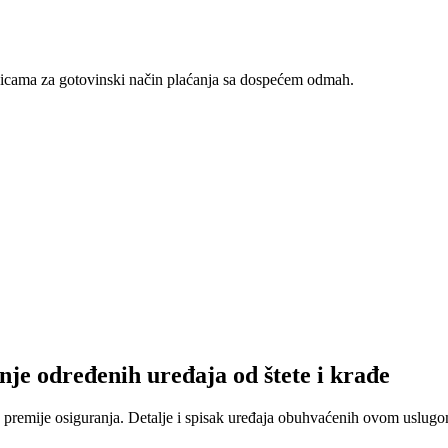
nicama za gotovinski način plaćanja sa dospećem odmah.
nje određenih uređaja od štete i krađe
 premije osiguranja. Detalje i spisak uređaja obuhvaćenih ovom uslugom