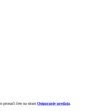
 pronaći ćete na strani
Osiguranje uređaja
.