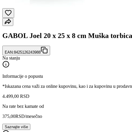
GABOL Joel 20 x 25 x 8 cm Muška torbic
EAN:
8425126243988
Na stanju
Informacije o popustu
*Iskazana cena važi za online kupovinu, kao i za kupovinu u prodav
4.499
,
00
RSD
Na rate bez kamate od
375,00
RSD
/mesečno
Saznajte više