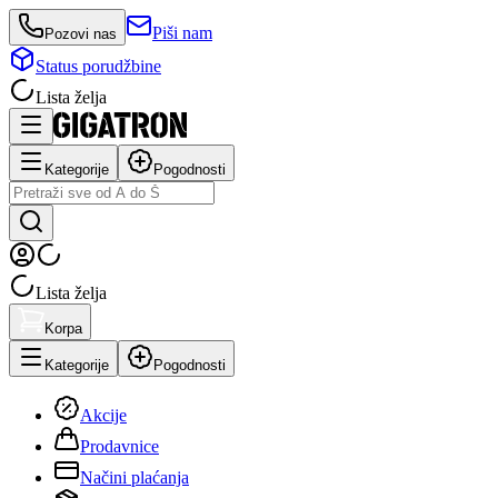
Piši nam
Pozovi nas
Status porudžbine
Lista želja
Kategorije
Pogodnosti
Lista želja
Korpa
Kategorije
Pogodnosti
Akcije
Prodavnice
Načini plaćanja