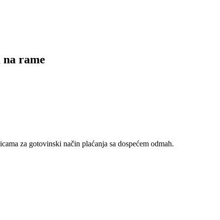
a na rame
nicama za gotovinski način plaćanja sa dospećem odmah.