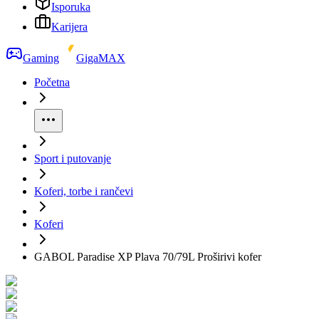
Isporuka
Karijera
Gaming
GigaMAX
Početna
Sport i putovanje
Koferi, torbe i rančevi
Koferi
GABOL Paradise XP Plava 70/79L Proširivi kofer