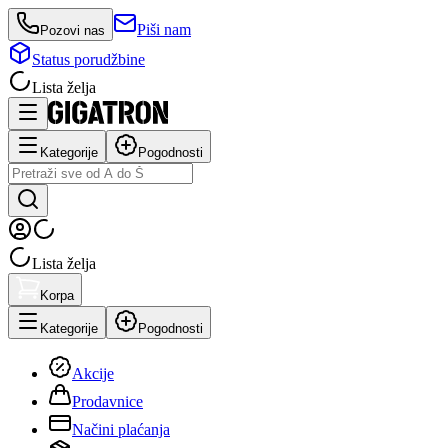
Piši nam
Pozovi nas
Status porudžbine
Lista želja
Kategorije
Pogodnosti
Lista želja
Korpa
Kategorije
Pogodnosti
Akcije
Prodavnice
Načini plaćanja