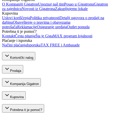
O Kompaniji Gigatron
Upoznaj naš tim
Posao u Gigatronu
Gigatron
za zajednicu
Novosti iz Gigatrona
Zakupljujemo lokale
Kupovina
Uslovi korišćenja
Politika privatnosti
Detalji ugovora o prodaji na
daljinu
Obaveštenje o pravima i obavezama
potrošača
Reklamacije
Osiguranje uređaja
Outlet ponuda
Potrebna ti je pomoć?
Kontakt
Česta pitanja
Šta je GigaMAX program lojalnosti
Plaćanje i isporuka
Načini plaćanja
Isporuka
TAX FREE i Ambasade
Korisnički nalog
Prodaja
Kompanija Gigatron
Kupovina
Potrebna ti je pomoć?