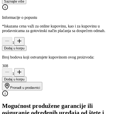
Saznajte više
Informacije o popustu
*Iskazana cena važi za online kupovinu, kao i za kupovinu u
prodavnicama za gotovinski način plaćanja sa dospećem odmah.
1
Dodaj u korpu
Broj bodova koji ostvarujete kupovinom ovog proizvoda:
308
1
Dodaj u korpu
Pronađi u prodavnici
Mogućnost produžene garancije ili
osiguranje određenih uređaja od štete i