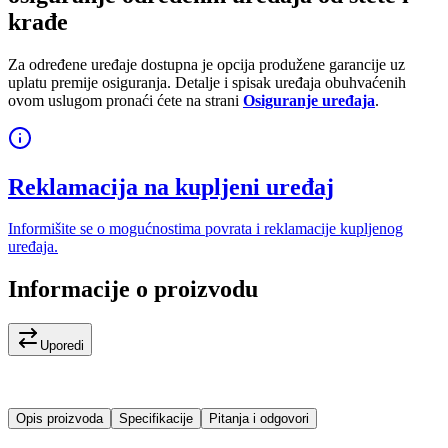
krađe
Za određene uređaje dostupna je opcija produžene garancije uz
uplatu premije osiguranja. Detalje i spisak uređaja obuhvaćenih
ovom uslugom pronaći ćete na strani
Osiguranje uređaja
.
Reklamacija na kupljeni uređaj
Informišite se o mogućnostima povrata i reklamacije kupljenog
uređaja.
Informacije o proizvodu
Uporedi
Opis proizvoda
Specifikacije
Pitanja i odgovori