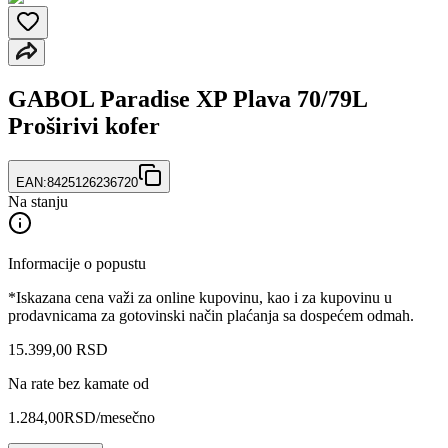
GABOL Paradise XP Plava 70/79L
Proširivi kofer
EAN:
8425126236720
Na stanju
Informacije o popustu
*Iskazana cena važi za online kupovinu, kao i za kupovinu u
prodavnicama za gotovinski način plaćanja sa dospećem odmah.
15.399
,
00
RSD
Na rate bez kamate od
1.284,00
RSD
/mesečno