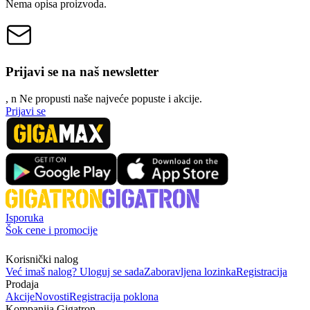
Nema opisa proizvoda.
Prijavi se na naš newsletter
, n
N
e propusti naše najveće popuste i akcije.
Prijavi se
Isporuka
Šok cene i promocije
Korisnički nalog
Već imaš nalog? Uloguj se sada
Zaboravljena lozinka
Registracija
Prodaja
Akcije
Novosti
Registracija poklona
Kompanija Gigatron