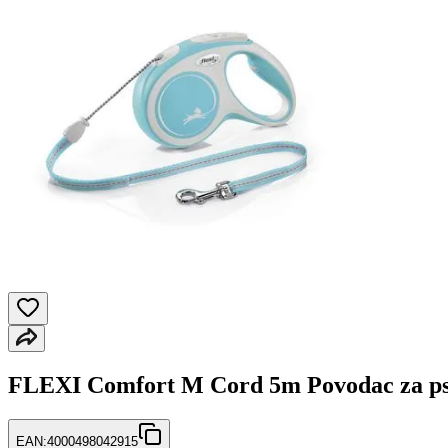
FLEXI Comfort M Cord 5m Povodac za ps
EAN:
4000498042915