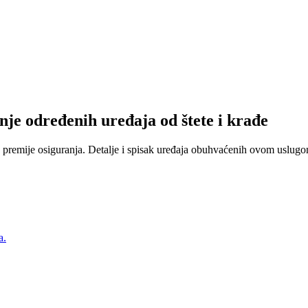
nje određenih uređaja od štete i krađe
 premije osiguranja. Detalje i spisak uređaja obuhvaćenih ovom uslugom
a.