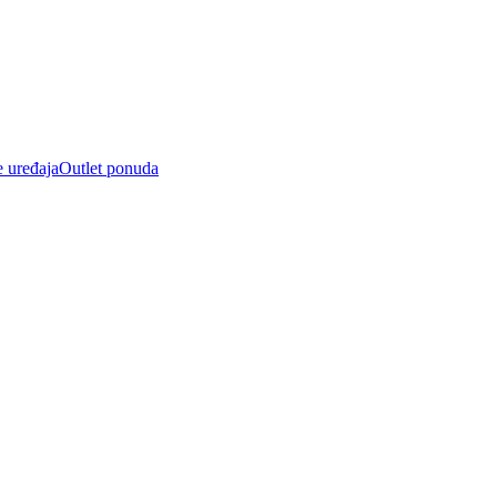
e uređaja
Outlet ponuda