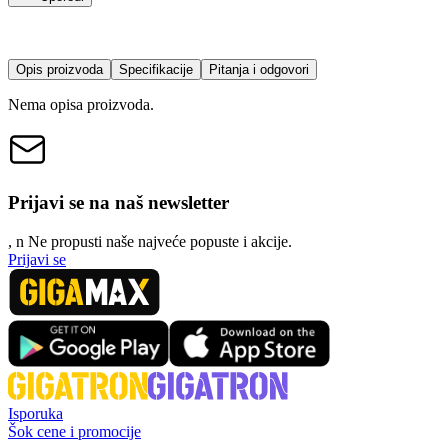
Opis proizvoda
Specifikacije
Pitanja i odgovori
Nema opisa proizvoda.
Prijavi se na naš newsletter
, n
N
e propusti naše najveće popuste i akcije.
Prijavi se
Isporuka
Šok cene i promocije