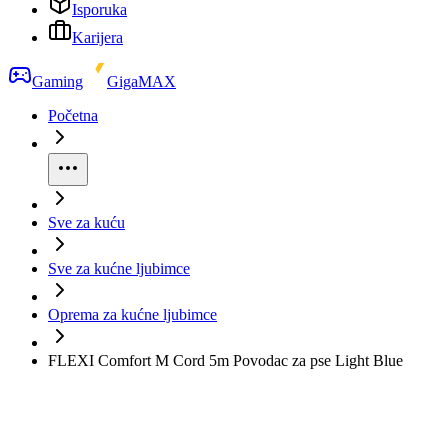
Isporuka
Karijera
Gaming
GigaMAX
Početna
Sve za kuću
Sve za kućne ljubimce
Oprema za kućne ljubimce
FLEXI Comfort M Cord 5m Povodac za pse Light Blue