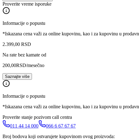
Proverite vreme isporuke
Informacije o popustu
*Iskazana cena važi za online kupovinu, kao i za kupovinu u prodav
2.399
,
00
RSD
Na rate bez kamate od
200,00
RSD
/mesečno
Saznajte više
Informacije o popustu
*Iskazana cena važi za online kupovinu, kao i za kupovinu u prodav
Proverite stanje pozivom call centra
011 44 14 000
066 6 67 67 67
Broj bodova koji ostvarujete kupovinom ovog proizvoda: