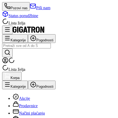
Piši nam
Pozovi nas
Status porudžbine
Lista želja
Kategorije
Pogodnosti
Lista želja
Korpa
Kategorije
Pogodnosti
Akcije
Prodavnice
Načini plaćanja