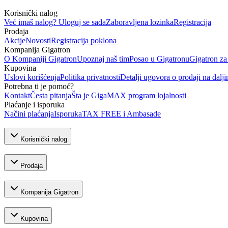
Korisnički nalog
Već imaš nalog? Uloguj se sada
Zaboravljena lozinka
Registracija
Prodaja
Akcije
Novosti
Registracija poklona
Kompanija Gigatron
O Kompaniji Gigatron
Upoznaj naš tim
Posao u Gigatronu
Gigatron za
Kupovina
Uslovi korišćenja
Politika privatnosti
Detalji ugovora o prodaji na dalji
Potrebna ti je pomoć?
Kontakt
Česta pitanja
Šta je GigaMAX program lojalnosti
Plaćanje i isporuka
Načini plaćanja
Isporuka
TAX FREE i Ambasade
Korisnički nalog
Prodaja
Kompanija Gigatron
Kupovina