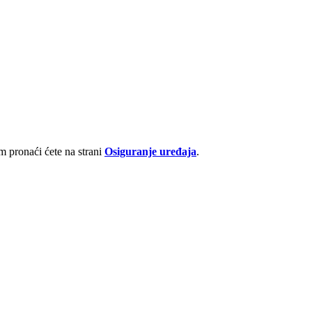
 pronaći ćete na strani
Osiguranje uređaja
.