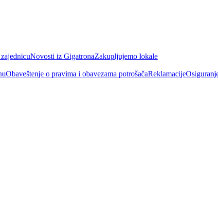
 zajednicu
Novosti iz Gigatrona
Zakupljujemo lokale
nu
Obaveštenje o pravima i obavezama potrošača
Reklamacije
Osiguranj