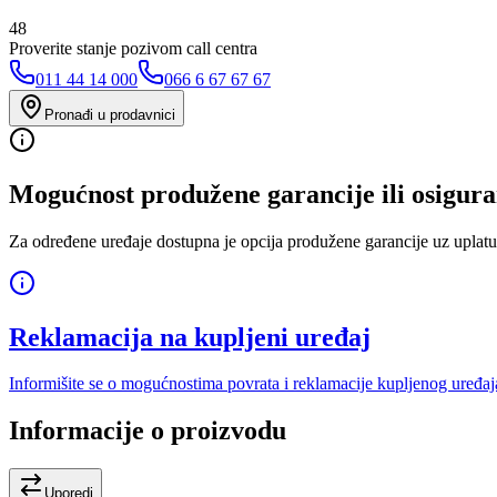
48
Proverite stanje pozivom call centra
011 44 14 000
066 6 67 67 67
Pronađi u prodavnici
Mogućnost produžene garancije ili osigura
Za određene uređaje dostupna je opcija produžene garancije uz uplatu
Reklamacija na kupljeni uređaj
Informišite se o mogućnostima povrata i reklamacije kupljenog uređaj
Informacije o proizvodu
Uporedi