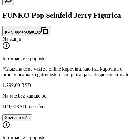
FUNKO Pop Seinfeld Jerry Figurica
EAN:
889698565462
Na stanju
Informacije o popustu
*Iskazana cena važi za online kupovinu, kao i za kupovinu u
prodavnicama za gotovinski način plaćanja sa dospećem odmah.
1.299
,
00
RSD
Na rate bez kamate od
109,00
RSD
/mesečno
Saznajte više
Informacije o popustu