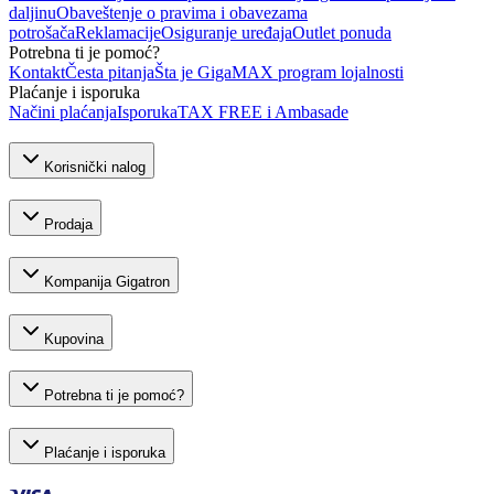
daljinu
Obaveštenje o pravima i obavezama
potrošača
Reklamacije
Osiguranje uređaja
Outlet ponuda
Potrebna ti je pomoć?
Kontakt
Česta pitanja
Šta je GigaMAX program lojalnosti
Plaćanje i isporuka
Načini plaćanja
Isporuka
TAX FREE i Ambasade
Korisnički nalog
Prodaja
Kompanija Gigatron
Kupovina
Potrebna ti je pomoć?
Plaćanje i isporuka