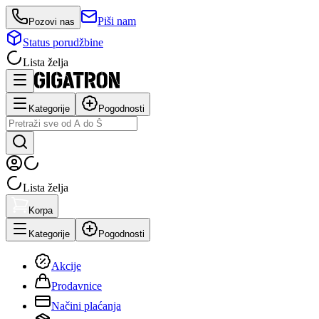
Piši nam
Pozovi nas
Status porudžbine
Lista želja
Kategorije
Pogodnosti
Lista želja
Korpa
Kategorije
Pogodnosti
Akcije
Prodavnice
Načini plaćanja