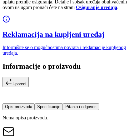
uplatu premije osiguranja. Detalje i spisak uređaja obuhvaćenih
ovom uslugom pronaći ćete na strani
Osiguranje uređaja
.
Reklamacija na kupljeni uređaj
Informišite se o mogućnostima povrata i reklamacije kupljenog
uređaja.
Informacije o proizvodu
Uporedi
Opis proizvoda
Specifikacije
Pitanja i odgovori
Nema opisa proizvoda.