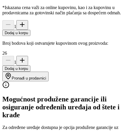
*Iskazana cena važi za online kupovinu, kao i za kupovinu u
prodavnicama za gotovinski način plaćanja sa dospećem odmah.
1
Dodaj u korpu
Broj bodova koji ostvarujete kupovinom ovog proizvoda:
26
1
Dodaj u korpu
Pronađi u prodavnici
Mogućnost produžene garancije ili
osiguranje određenih uređaja od štete i
krađe
Za određene uređaje dostupna je opcija produžene garancije uz