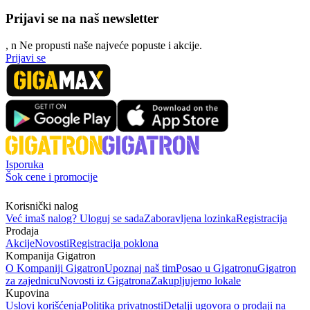
Prijavi se na naš newsletter
, n
N
e propusti naše najveće popuste i akcije.
Prijavi se
Isporuka
Šok cene i promocije
Korisnički nalog
Već imaš nalog? Uloguj se sada
Zaboravljena lozinka
Registracija
Prodaja
Akcije
Novosti
Registracija poklona
Kompanija Gigatron
O Kompaniji Gigatron
Upoznaj naš tim
Posao u Gigatronu
Gigatron
za zajednicu
Novosti iz Gigatrona
Zakupljujemo lokale
Kupovina
Uslovi korišćenja
Politika privatnosti
Detalji ugovora o prodaji na