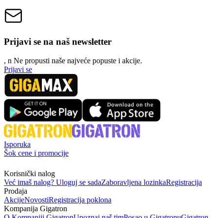
Prijavi se na naš newsletter
, n
N
e propusti naše najveće popuste i akcije.
Prijavi se
Isporuka
Šok cene i promocije
Korisnički nalog
Već imaš nalog? Uloguj se sada
Zaboravljena lozinka
Registracija
Prodaja
Akcije
Novosti
Registracija poklona
Kompanija Gigatron
O Kompaniji Gigatron
Upoznaj naš tim
Posao u Gigatronu
Gigatron