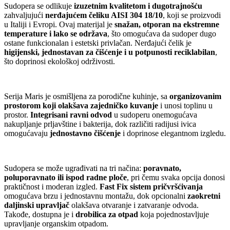
Sudopera se odlikuje
izuzetnim kvalitetom i dugotrajnošću
zahvaljujući
nerđajućem čeliku AISI 304 18/10
, koji se proizvodi
u Italiji i Evropi. Ovaj materijal je
snažan, otporan na ekstremne
temperature i lako se održava
, što omogućava da sudoper dugo
ostane funkcionalan i estetski privlačan. Nerđajući čelik je
higijenski, jednostavan za čišćenje i u potpunosti reciklabilan
,
što doprinosi ekološkoj održivosti.
Serija Maris je osmišljena za porodične kuhinje, sa
organizovanim
prostorom koji olakšava zajedničko kuvanje
i unosi toplinu u
prostor.
Integrisani ravni odvod
u sudoperu onemogućava
nakupljanje prljavštine i bakterija, dok različiti radijusi ivica
omogućavaju
jednostavno čišćenje
i doprinose elegantnom izgledu.
Sudopera se može ugrađivati na tri načina:
poravnato,
poluporavnato ili ispod radne ploče
, pri čemu svaka opcija donosi
praktičnost i moderan izgled.
Fast Fix sistem pričvršćivanja
omogućava brzu i jednostavnu montažu, dok opcionalni
zaokretni
daljinski upravljač
olakšava otvaranje i zatvaranje odvoda.
Takođe, dostupna je i
drobilica za otpad
koja pojednostavljuje
upravljanje organskim otpadom.