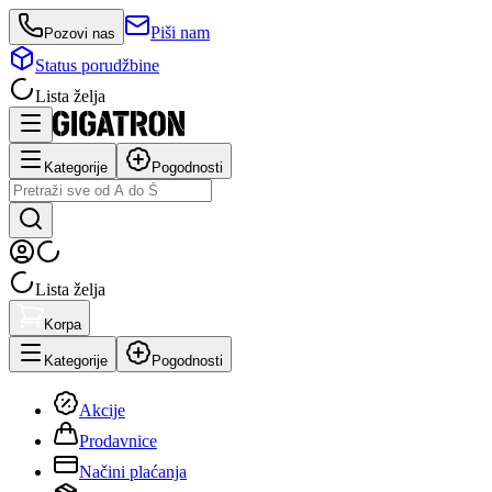
Piši nam
Pozovi nas
Status porudžbine
Lista želja
Kategorije
Pogodnosti
Lista želja
Korpa
Kategorije
Pogodnosti
Akcije
Prodavnice
Načini plaćanja