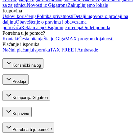
za zajednicu
Novosti iz Gigatrona
Zakupljujemo lokale
Kupovina
Uslovi korišćenja
Politika privatnosti
Detalji ugovora o prodaji na
daljinu
Obaveštenje o pravima i obavezama
potrošača
Reklamacije
Osiguranje uređaja
Outlet ponuda
Potrebna ti je pomoć?
Kontakt
Česta pitanja
Šta je GigaMAX program lojalnosti
Plaćanje i isporuka
Načini plaćanja
Isporuka
TAX FREE i Ambasade
Korisnički nalog
Prodaja
Kompanija Gigatron
Kupovina
Potrebna ti je pomoć?