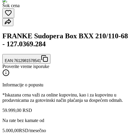
Šok cena
FRANKE Sudopera Box BXX 210/110-68
- 127.0369.284
EAN:
7612981578541
Proverite vreme isporuke
Informacije o popustu
*Iskazana cena važi za online kupovinu, kao i za kupovinu u
prodavnicama za gotovinski način plaćanja sa dospećem odmah.
59.999
,
00
RSD
Na rate bez kamate od
5.000,00
RSD
/mesečno