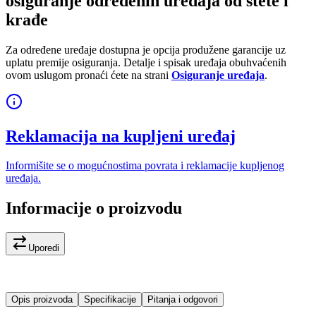
osiguranje određenih uređaja od štete i
krađe
Za određene uređaje dostupna je opcija produžene garancije uz
uplatu premije osiguranja. Detalje i spisak uređaja obuhvaćenih
ovom uslugom pronaći ćete na strani
Osiguranje uređaja
.
Reklamacija na kupljeni uređaj
Informišite se o mogućnostima povrata i reklamacije kupljenog
uređaja.
Informacije o proizvodu
Uporedi
Opis proizvoda
Specifikacije
Pitanja i odgovori