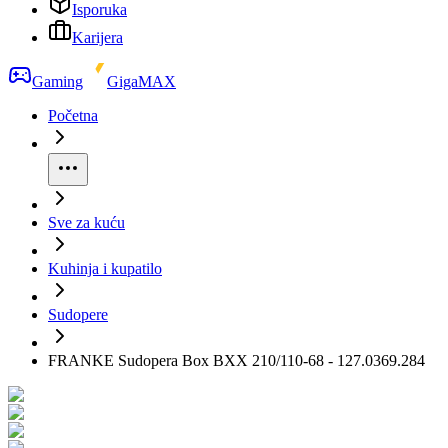
Isporuka
Karijera
Gaming
GigaMAX
Početna
Sve za kuću
Kuhinja i kupatilo
Sudopere
FRANKE Sudopera Box BXX 210/110-68 - 127.0369.284