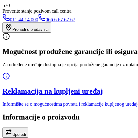
570
Proverite stanje pozivom call centra
011 44 14 000
066 6 67 67 67
Pronađi u prodavnici
Mogućnost produžene garancije ili osigura
Za određene uređaje dostupna je opcija produžene garancije uz uplatu
Reklamacija na kupljeni uređaj
Informišite se o mogućnostima povrata i reklamacije kupljenog uređaj
Informacije o proizvodu
Uporedi