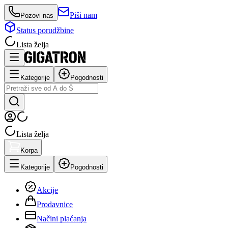
Piši nam
Pozovi nas
Status porudžbine
Lista želja
Kategorije
Pogodnosti
Lista želja
Korpa
Kategorije
Pogodnosti
Akcije
Prodavnice
Načini plaćanja