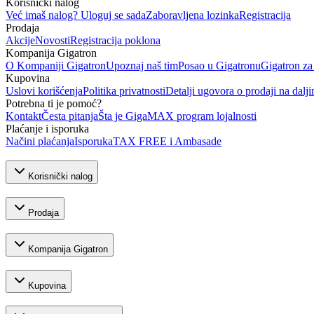
Korisnički nalog
Već imaš nalog? Uloguj se sada
Zaboravljena lozinka
Registracija
Prodaja
Akcije
Novosti
Registracija poklona
Kompanija Gigatron
O Kompaniji Gigatron
Upoznaj naš tim
Posao u Gigatronu
Gigatron za
Kupovina
Uslovi korišćenja
Politika privatnosti
Detalji ugovora o prodaji na dalji
Potrebna ti je pomoć?
Kontakt
Česta pitanja
Šta je GigaMAX program lojalnosti
Plaćanje i isporuka
Načini plaćanja
Isporuka
TAX FREE i Ambasade
Korisnički nalog
Prodaja
Kompanija Gigatron
Kupovina