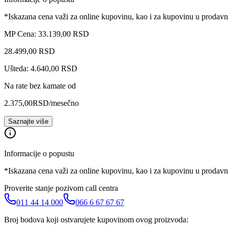
*Iskazana cena važi za online kupovinu, kao i za kupovinu u prodav
MP Cena: 33.139,00 RSD
28.499
,
00
RSD
Ušteda: 4.640,00 RSD
Na rate bez kamate od
2.375,00
RSD
/mesečno
Saznajte više
Informacije o popustu
*Iskazana cena važi za online kupovinu, kao i za kupovinu u prodav
Proverite stanje pozivom call centra
011 44 14 000
066 6 67 67 67
Broj bodova koji ostvarujete kupovinom ovog proizvoda: