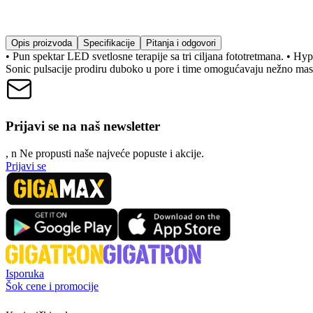
Opis proizvoda
Specifikacije
Pitanja i odgovori
• Pun spektar LED svetlosne terapije sa tri ciljana fototretmana. • Hyp
Sonic pulsacije prodiru duboko u pore i time omogućavaju nežno masi
Prijavi se na naš newsletter
, n
N
e propusti naše najveće popuste i akcije.
Prijavi se
Isporuka
Šok cene i promocije