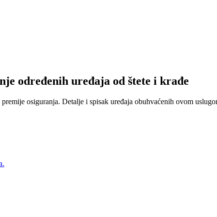
nje određenih uređaja od štete i krađe
 premije osiguranja. Detalje i spisak uređaja obuhvaćenih ovom uslugom
a.