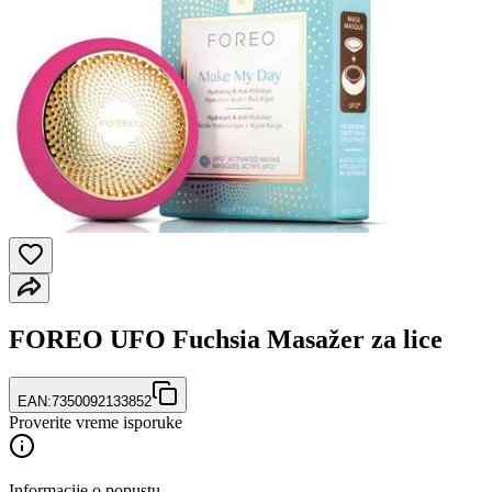
FOREO UFO Fuchsia Masažer za lice
EAN:
7350092133852
Proverite vreme isporuke
Informacije o popustu