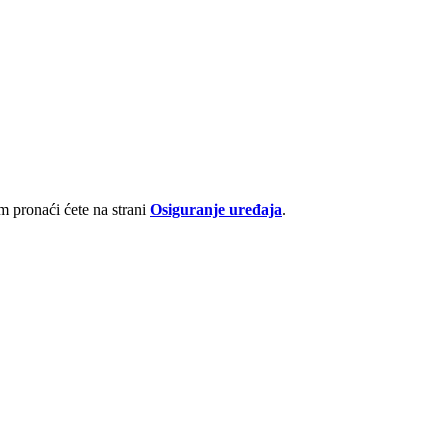
 pronaći ćete na strani
Osiguranje uređaja
.