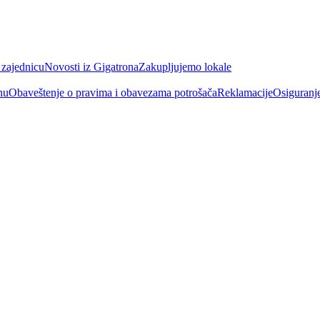
 zajednicu
Novosti iz Gigatrona
Zakupljujemo lokale
nu
Obaveštenje o pravima i obavezama potrošača
Reklamacije
Osiguranj