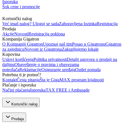
Isporuka
Šok cene i promocije
Korisnički nalog
Već imaš nalog? Uloguj se sada
Zaboravljena lozinka
Registracija
Prodaja
Akcije
Novosti
Registracija poklona
Kompanija Gigatron
O Kompaniji Gigatron
Upoznaj naš tim
Posao u Gigatronu
Gigatron
za zajednicu
Novosti iz Gigatrona
Zakupljujemo lokale
Kupovina
Uslovi korišćenja
Politika privatnosti
Detalji ugovora o prodaji na
daljinu
Obaveštenje o pravima i obavezama
potrošača
Reklamacije
Osiguranje uređaja
Outlet ponuda
Potrebna ti je pomoć?
Kontakt
Česta pitanja
Šta je GigaMAX program lojalnosti
Plaćanje i isporuka
Načini plaćanja
Isporuka
TAX FREE i Ambasade
Korisnički nalog
Prodaja