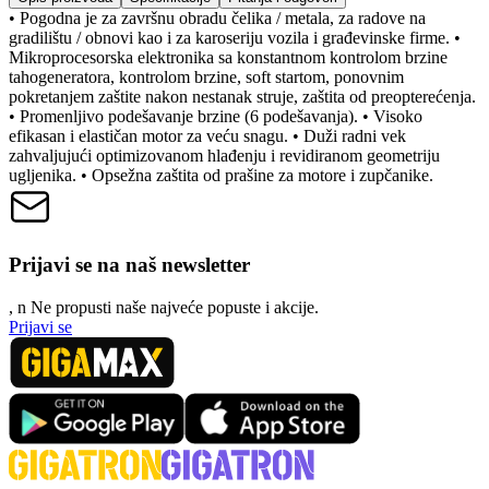
• Pogodna je za završnu obradu čelika / metala, za radove na
gradilištu / obnovi kao i za karoseriju vozila i građevinske firme. •
Mikroprocesorska elektronika sa konstantnom kontrolom brzine
tahogeneratora, kontrolom brzine, soft startom, ponovnim
pokretanjem zaštite nakon nestanak struje, zaštita od preopterećenja.
• Promenljivo podešavanje brzine (6 podešavanja). • Visoko
efikasan i elastičan motor za veću snagu. • Duži radni vek
zahvaljujući optimizovanom hlađenju i revidiranom geometriju
ugljenika. • Opsežna zaštita od prašine za motore i zupčanike.
Prijavi se na naš newsletter
, n
N
e propusti naše najveće popuste i akcije.
Prijavi se