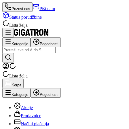
Piši nam
Pozovi nas
Status porudžbine
Lista želja
Kategorije
Pogodnosti
Lista želja
Korpa
Kategorije
Pogodnosti
Akcije
Prodavnice
Načini plaćanja