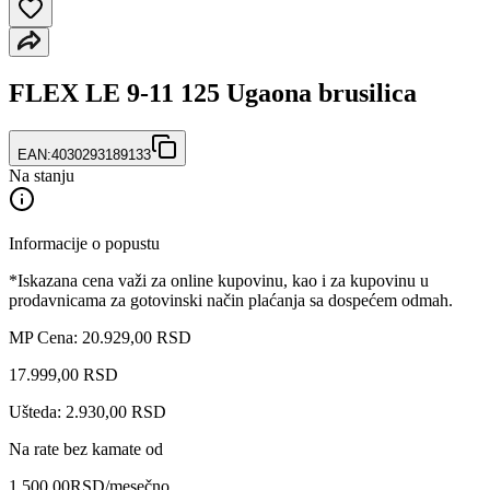
FLEX LE 9-11 125 Ugaona brusilica
EAN:
4030293189133
Na stanju
Informacije o popustu
*Iskazana cena važi za online kupovinu, kao i za kupovinu u
prodavnicama za gotovinski način plaćanja sa dospećem odmah.
MP Cena: 20.929,00 RSD
17.999
,
00
RSD
Ušteda: 2.930,00 RSD
Na rate bez kamate od
1.500,00
RSD
/mesečno