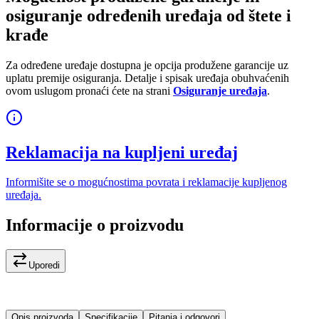
osiguranje određenih uređaja od štete i
krađe
Za određene uređaje dostupna je opcija produžene garancije uz
uplatu premije osiguranja. Detalje i spisak uređaja obuhvaćenih
ovom uslugom pronaći ćete na strani
Osiguranje uređaja
.
Reklamacija na kupljeni uređaj
Informišite se o mogućnostima povrata i reklamacije kupljenog
uređaja.
Informacije o proizvodu
Uporedi
Opis proizvoda
Specifikacije
Pitanja i odgovori