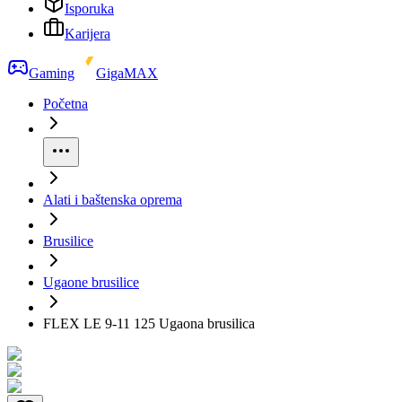
Isporuka
Karijera
Gaming
GigaMAX
Početna
Alati i baštenska oprema
Brusilice
Ugaone brusilice
FLEX LE 9-11 125 Ugaona brusilica