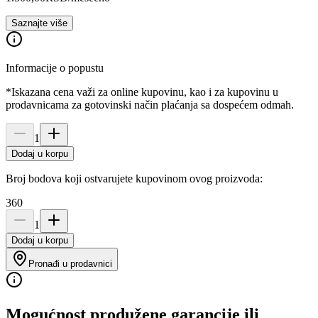
Saznajte više
Informacije o popustu
*Iskazana cena važi za online kupovinu, kao i za kupovinu u
prodavnicama za gotovinski način plaćanja sa dospećem odmah.
1
Dodaj u korpu
Broj bodova koji ostvarujete kupovinom ovog proizvoda:
360
1
Dodaj u korpu
Pronađi u prodavnici
Mogućnost produžene garancije ili