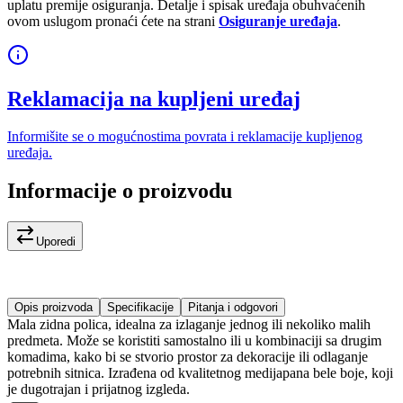
uplatu premije osiguranja. Detalje i spisak uređaja obuhvaćenih
ovom uslugom pronaći ćete na strani
Osiguranje uređaja
.
Reklamacija na kupljeni uređaj
Informišite se o mogućnostima povrata i reklamacije kupljenog
uređaja.
Informacije o proizvodu
Uporedi
Opis proizvoda
Specifikacije
Pitanja i odgovori
Mala zidna polica, idealna za izlaganje jednog ili nekoliko malih
predmeta. Može se koristiti samostalno ili u kombinaciji sa drugim
komadima, kako bi se stvorio prostor za dekoracije ili odlaganje
potrebnih sitnica. Izrađena od kvalitetnog medijapana bele boje, koji
je dugotrajan i prijatnog izgleda.