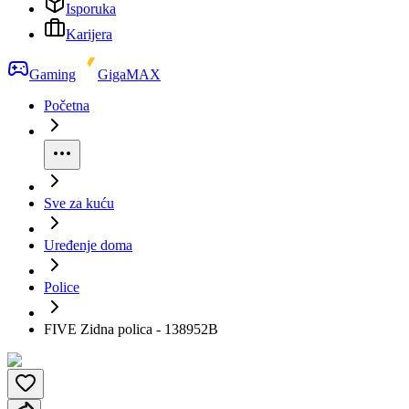
Isporuka
Karijera
Gaming
GigaMAX
Početna
Sve za kuću
Uređenje doma
Police
FIVE Zidna polica - 138952B