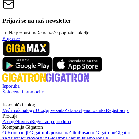
Prijavi se na naš newsletter
, n
N
e propusti naše najveće popuste i akcije.
Prijavi se
Isporuka
Šok cene i promocije
Korisnički nalog
Već imaš nalog? Uloguj se sada
Zaboravljena lozinka
Registracija
Prodaja
Akcije
Novosti
Registracija poklona
Kompanija Gigatron
O Kompaniji Gigatron
Upoznaj naš tim
Posao u Gigatronu
Gigatron
za zajednicu
Novosti iz Gigatrona
Zakupljujemo lokale