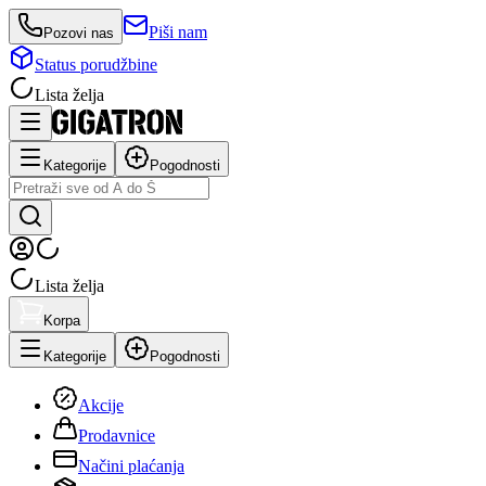
Piši nam
Pozovi nas
Status porudžbine
Lista želja
Kategorije
Pogodnosti
Lista želja
Korpa
Kategorije
Pogodnosti
Akcije
Prodavnice
Načini plaćanja