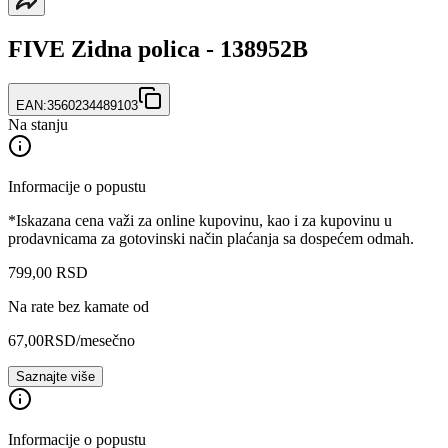
FIVE Zidna polica - 138952B
EAN:
3560234489103
Na stanju
Informacije o popustu
*Iskazana cena važi za online kupovinu, kao i za kupovinu u
prodavnicama za gotovinski način plaćanja sa dospećem odmah.
799
,
00
RSD
Na rate bez kamate od
67,00
RSD
/mesečno
Saznajte više
Informacije o popustu