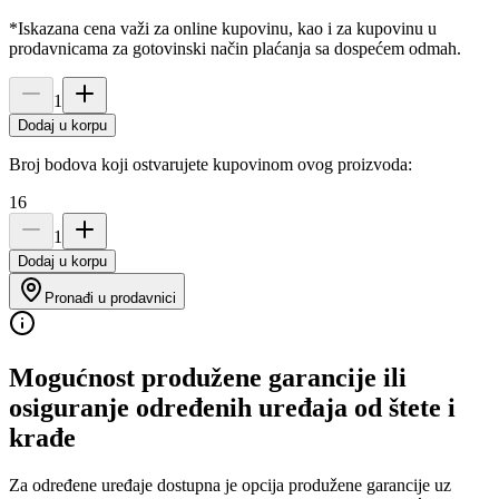
*Iskazana cena važi za online kupovinu, kao i za kupovinu u
prodavnicama za gotovinski način plaćanja sa dospećem odmah.
1
Dodaj u korpu
Broj bodova koji ostvarujete kupovinom ovog proizvoda:
16
1
Dodaj u korpu
Pronađi u prodavnici
Mogućnost produžene garancije ili
osiguranje određenih uređaja od štete i
krađe
Za određene uređaje dostupna je opcija produžene garancije uz