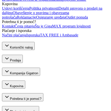
Kupovina
Uslovi korišćenja
Politika privatnosti
Detalji ugovora o prodaji na
daljinu
Obaveštenje o pravima i obavezama
potrošača
Reklamacije
Osiguranje uređaja
Outlet ponuda
Potrebna ti je pomoć?
Kontakt
Česta pitanja
Šta je GigaMAX program lojalnosti
Plaćanje i isporuka
Načini plaćanja
Isporuka
TAX FREE i Ambasade
Korisnički nalog
Prodaja
Kompanija Gigatron
Kupovina
Potrebna ti je pomoć?