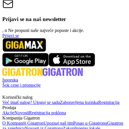
Prijavi se na naš newsletter
, n
N
e propusti naše najveće popuste i akcije.
Prijavi se
Isporuka
Šok cene i promocije
Korisnički nalog
Već imaš nalog? Uloguj se sada
Zaboravljena lozinka
Registracija
Prodaja
Akcije
Novosti
Registracija poklona
Kompanija Gigatron
O Kompaniji Gigatron
Upoznaj naš tim
Posao u Gigatronu
Gigatron
za zajednicu
Novosti iz Gigatrona
Zakupljujemo lokale