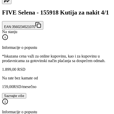
FIVE Selena - 155918 Kutija za nakit 4/1
EAN:
3560234521070
Na stanju
Informacije o popustu
*Iskazana cena važi za online kupovinu, kao i za kupovinu u
prodavnicama za gotovinski način plaćanja sa dospećem odmah.
1.899
,
00
RSD
Na rate bez kamate od
159,00
RSD
/mesečno
Saznajte više
Informacije o popustu