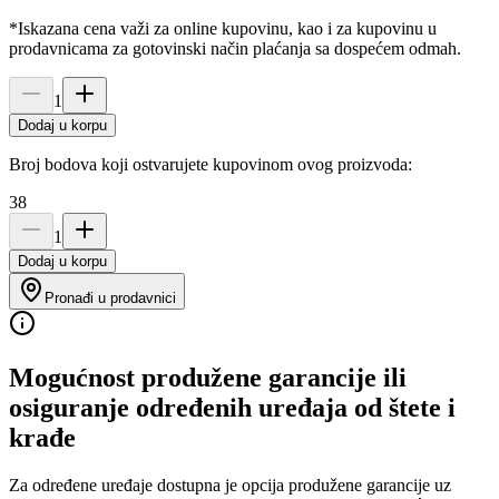
*Iskazana cena važi za online kupovinu, kao i za kupovinu u
prodavnicama za gotovinski način plaćanja sa dospećem odmah.
1
Dodaj u korpu
Broj bodova koji ostvarujete kupovinom ovog proizvoda:
38
1
Dodaj u korpu
Pronađi u prodavnici
Mogućnost produžene garancije ili
osiguranje određenih uređaja od štete i
krađe
Za određene uređaje dostupna je opcija produžene garancije uz