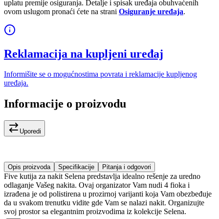
uplatu premije osiguranja. Detalje i spisak uređaja obuhvaćenih
ovom uslugom pronaći ćete na strani
Osiguranje uređaja
.
Reklamacija na kupljeni uređaj
Informišite se o mogućnostima povrata i reklamacije kupljenog
uređaja.
Informacije o proizvodu
Uporedi
Opis proizvoda
Specifikacije
Pitanja i odgovori
Five kutija za nakit Selena predstavlja idealno rešenje za uredno
odlaganje Vašeg nakita. Ovaj organizator Vam nudi 4 fioka i
izrađena je od polistirena u prozirnoj varijanti koja Vam obezbeđuje
da u svakom trenutku vidite gde Vam se nalazi nakit. Organizujte
svoj prostor sa elegantnim proizvodima iz kolekcije Selena.