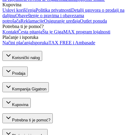
Kupovina
Uslovi korišćenja
Politika privatnosti
Detalji ugovora o prodaji na
daljinu
Obaveštenje o pravima i obavezama
potrošača
Reklamacije
Osiguranje uređaja
Outlet ponuda
Potrebna ti je pomoć?
Kontakt
Česta pitanja
Šta je GigaMAX program lojalnosti
Plaćanje i isporuka
Načini plaćanja
Isporuka
TAX FREE i Ambasade
Korisnički nalog
Prodaja
Kompanija Gigatron
Kupovina
Potrebna ti je pomoć?