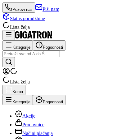
Piši nam
Pozovi nas
Status porudžbine
Lista želja
Kategorije
Pogodnosti
Lista želja
Korpa
Kategorije
Pogodnosti
Akcije
Prodavnice
Načini plaćanja