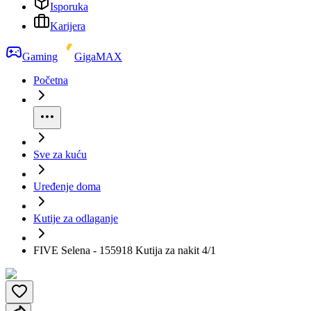
Isporuka
Karijera
Gaming
GigaMAX
Početna
Sve za kuću
Uređenje doma
Kutije za odlaganje
FIVE Selena - 155918 Kutija za nakit 4/1