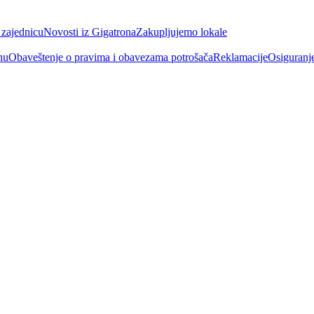
 zajednicu
Novosti iz Gigatrona
Zakupljujemo lokale
nu
Obaveštenje o pravima i obavezama potrošača
Reklamacije
Osiguranj