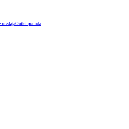
e uređaja
Outlet ponuda