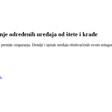
nje određenih uređaja od štete i krađe
 premije osiguranja. Detalje i spisak uređaja obuhvaćenih ovom uslugom
a.