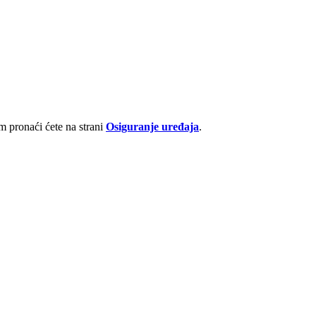
 pronaći ćete na strani
Osiguranje uređaja
.