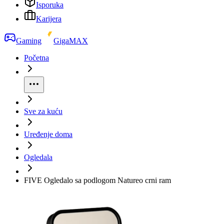
Isporuka
Karijera
Gaming
GigaMAX
Početna
Sve za kuću
Uređenje doma
Ogledala
FIVE Ogledalo sa podlogom Natureo crni ram