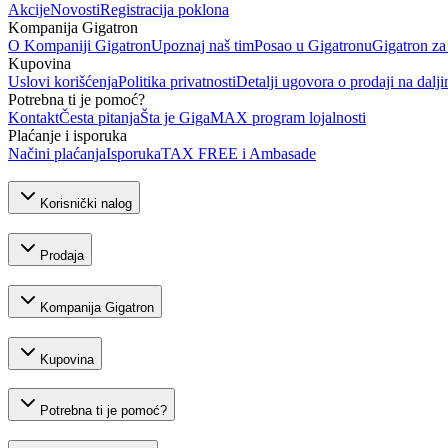
Akcije
Novosti
Registracija poklona
Kompanija Gigatron
O Kompaniji Gigatron
Upoznaj naš tim
Posao u Gigatronu
Gigatron za
Kupovina
Uslovi korišćenja
Politika privatnosti
Detalji ugovora o prodaji na dalji
Potrebna ti je pomoć?
Kontakt
Česta pitanja
Šta je GigaMAX program lojalnosti
Plaćanje i isporuka
Načini plaćanja
Isporuka
TAX FREE i Ambasade
Korisnički nalog
Prodaja
Kompanija Gigatron
Kupovina
Potrebna ti je pomoć?