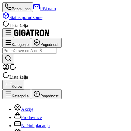
Piši nam
Pozovi nas
Status porudžbine
Lista želja
Kategorije
Pogodnosti
Lista želja
Korpa
Kategorije
Pogodnosti
Akcije
Prodavnice
Načini plaćanja