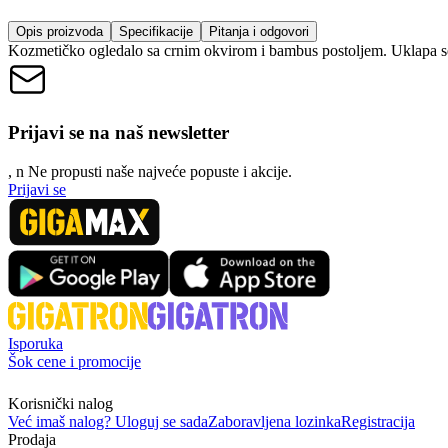
Opis proizvoda
Specifikacije
Pitanja i odgovori
Kozmetičko ogledalo sa crnim okvirom i bambus postoljem. Uklapa se 
Prijavi se na naš newsletter
, n
N
e propusti naše najveće popuste i akcije.
Prijavi se
Isporuka
Šok cene i promocije
Korisnički nalog
Već imaš nalog? Uloguj se sada
Zaboravljena lozinka
Registracija
Prodaja