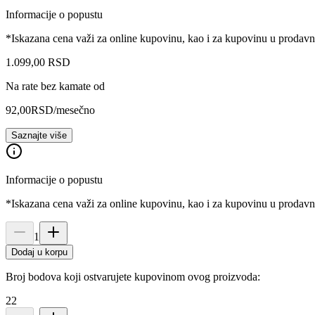
Informacije o popustu
*Iskazana cena važi za online kupovinu, kao i za kupovinu u prodav
1.099
,
00
RSD
Na rate bez kamate od
92,00
RSD
/mesečno
Saznajte više
Informacije o popustu
*Iskazana cena važi za online kupovinu, kao i za kupovinu u prodav
1
Dodaj u korpu
Broj bodova koji ostvarujete kupovinom ovog proizvoda:
22