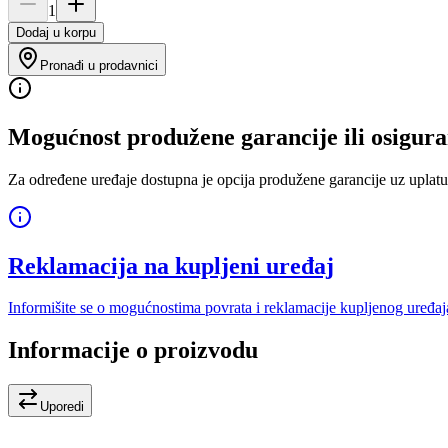
1
Dodaj u korpu
Pronađi u prodavnici
Mogućnost produžene garancije ili osigura
Za određene uređaje dostupna je opcija produžene garancije uz uplatu
Reklamacija na kupljeni uređaj
Informišite se o mogućnostima povrata i reklamacije kupljenog uređaj
Informacije o proizvodu
Uporedi