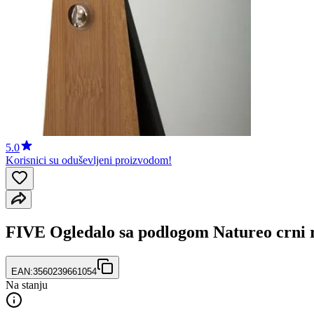
5.0
Korisnici su oduševljeni proizvodom!
FIVE Ogledalo sa podlogom Natureo crni
EAN:
3560239661054
Na stanju