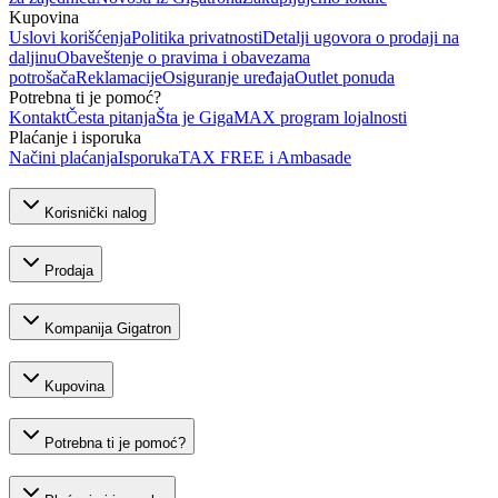
Kupovina
Uslovi korišćenja
Politika privatnosti
Detalji ugovora o prodaji na
daljinu
Obaveštenje o pravima i obavezama
potrošača
Reklamacije
Osiguranje uređaja
Outlet ponuda
Potrebna ti je pomoć?
Kontakt
Česta pitanja
Šta je GigaMAX program lojalnosti
Plaćanje i isporuka
Načini plaćanja
Isporuka
TAX FREE i Ambasade
Korisnički nalog
Prodaja
Kompanija Gigatron
Kupovina
Potrebna ti je pomoć?