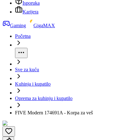
Isporuka
Karijera
Gaming
GigaMAX
Početna
Sve za kuću
Kuhinja i kupatilo
Oprema za kuhinju i kupatilo
FIVE Modern 174691A - Korpa za veš