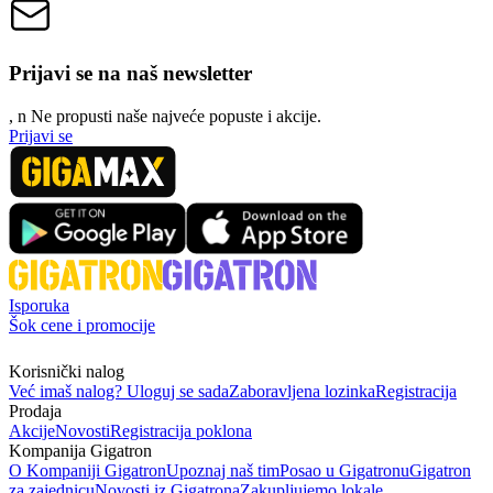
Prijavi se na naš newsletter
, n
N
e propusti naše najveće popuste i akcije.
Prijavi se
Isporuka
Šok cene i promocije
Korisnički nalog
Već imaš nalog? Uloguj se sada
Zaboravljena lozinka
Registracija
Prodaja
Akcije
Novosti
Registracija poklona
Kompanija Gigatron
O Kompaniji Gigatron
Upoznaj naš tim
Posao u Gigatronu
Gigatron
za zajednicu
Novosti iz Gigatrona
Zakupljujemo lokale