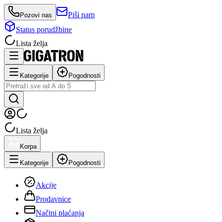
Piši nam
Pozovi nas
Status porudžbine
Lista želja
Kategorije
Pogodnosti
Lista želja
Korpa
Kategorije
Pogodnosti
Akcije
Prodavnice
Načini plaćanja