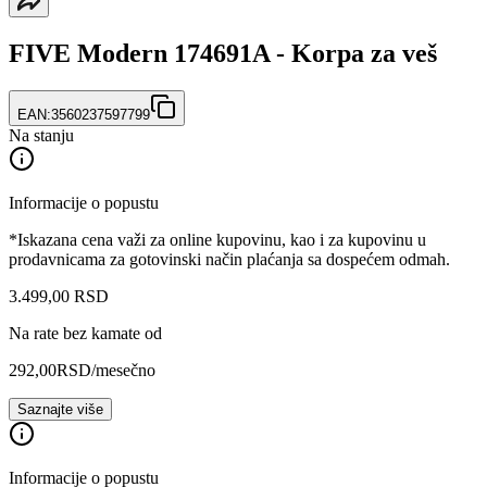
FIVE Modern 174691A - Korpa za veš
EAN:
3560237597799
Na stanju
Informacije o popustu
*Iskazana cena važi za online kupovinu, kao i za kupovinu u
prodavnicama za gotovinski način plaćanja sa dospećem odmah.
3.499
,
00
RSD
Na rate bez kamate od
292,00
RSD
/mesečno
Saznajte više
Informacije o popustu