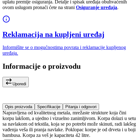
uplatu premije osiguranja. Detalje i spisak uređaja obuhvaćenih
ovom uslugom pronaći ćete na strani
Osiguranje uređaja
.
Reklamacija na kupljeni uređaj
Informišite se o mogućnostima povrata i reklamacije kupljenog
uređaja.
Informacije o proizvodu
Uporedi
Opis proizvoda
Specifikacije
Pitanja i odgovori
Napravljena od kvalitetnog metala, mrežaste strukture koja čini
korpu lakšom, a ujedno i vizuelno zanimljivom. Korpa dolazi u setu
sa navlakom od tekstila, koja se po potrebi može skinuti, radi lakšeg
vađenja veša ili pranja navlake. Poklopac korpe je od drveta i u boji
bambusa. Korpa za veš je kapaciteta 42 litre.