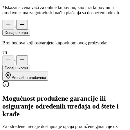
*Iskazana cena važi za online kupovinu, kao i za kupovinu u
prodavnicama za gotovinski način plaćanja sa dospećem odmah.
1
Dodaj u korpu
Broj bodova koji ostvarujete kupovinom ovog proizvoda:
70
1
Dodaj u korpu
Pronađi u prodavnici
Mogućnost produžene garancije ili
osiguranje određenih uređaja od štete i
krađe
Za određene uređaje dostupna je opcija produžene garancije uz