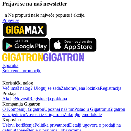
Prijavi se na naš newsletter
, n
N
e propusti naše najveće popuste i akcije.
Prijavi se
Isporuka
Šok cene i promocije
Korisnički nalog
Već imaš nalog? Uloguj se sada
Zaboravljena lozinka
Registracija
Prodaja
Akcije
Novosti
Registracija poklona
Kompanija Gigatron
O Kompaniji Gigatron
Upoznaj naš tim
Posao u Gigatronu
Gigatron
za zajednicu
Novosti iz Gigatrona
Zakupljujemo lokale
Kupovina
Uslovi korišćenja
Politika privatnosti
Detalji ugovora o prodaji na
daljinu
Obaveštenje o pravima i obavezama