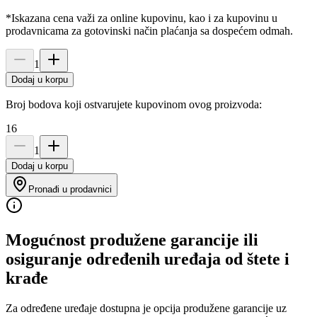
*Iskazana cena važi za online kupovinu, kao i za kupovinu u
prodavnicama za gotovinski način plaćanja sa dospećem odmah.
1
Dodaj u korpu
Broj bodova koji ostvarujete kupovinom ovog proizvoda:
16
1
Dodaj u korpu
Pronađi u prodavnici
Mogućnost produžene garancije ili
osiguranje određenih uređaja od štete i
krađe
Za određene uređaje dostupna je opcija produžene garancije uz