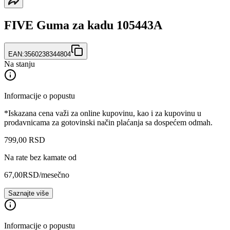
FIVE Guma za kadu 105443A
EAN:
3560238344804
Na stanju
Informacije o popustu
*Iskazana cena važi za online kupovinu, kao i za kupovinu u
prodavnicama za gotovinski način plaćanja sa dospećem odmah.
799
,
00
RSD
Na rate bez kamate od
67,00
RSD
/mesečno
Saznajte više
Informacije o popustu