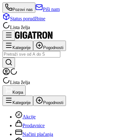
Piši nam
Pozovi nas
Status porudžbine
Lista želja
Kategorije
Pogodnosti
Lista želja
Korpa
Kategorije
Pogodnosti
Akcije
Prodavnice
Načini plaćanja