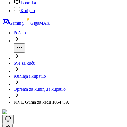
Isporuka
Karijera
Gaming
GigaMAX
Početna
Sve za kuću
Kuhinja i kupatilo
Oprema za kuhinju i kupatilo
FIVE Guma za kadu 105443A