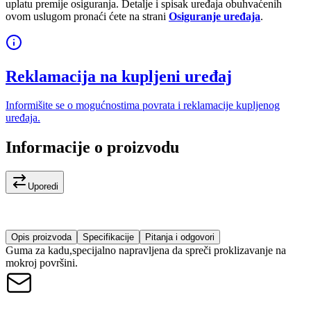
uplatu premije osiguranja. Detalje i spisak uređaja obuhvaćenih
ovom uslugom pronaći ćete na strani
Osiguranje uređaja
.
Reklamacija na kupljeni uređaj
Informišite se o mogućnostima povrata i reklamacije kupljenog
uređaja.
Informacije o proizvodu
Uporedi
Opis proizvoda
Specifikacije
Pitanja i odgovori
Guma za kadu,specijalno napravljena da spreči proklizavanje na
mokroj površini.