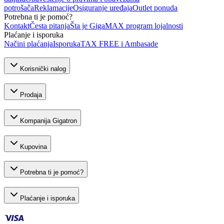
potrošača
Reklamacije
Osiguranje uređaja
Outlet ponuda
Potrebna ti je pomoć?
Kontakt
Česta pitanja
Šta je GigaMAX program lojalnosti
Plaćanje i isporuka
Načini plaćanja
Isporuka
TAX FREE i Ambasade
Korisnički nalog
Prodaja
Kompanija Gigatron
Kupovina
Potrebna ti je pomoć?
Plaćanje i isporuka