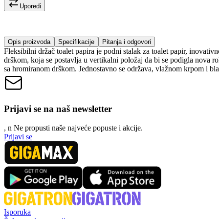
Uporedi
Opis proizvoda
Specifikacije
Pitanja i odgovori
Fleksibilni držač toalet papira je podni stalak za toalet papir, inovati
drškom, koja se postavlja u vertikalni položaj da bi se podigla nova ro
sa hromiranom drškom. Jednostavno se održava, vlažnom krpom i bla
Prijavi se na naš newsletter
, n
N
e propusti naše najveće popuste i akcije.
Prijavi se
Isporuka