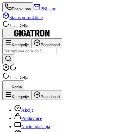
Piši nam
Pozovi nas
Status porudžbine
Lista želja
Kategorije
Pogodnosti
Lista želja
Korpa
Kategorije
Pogodnosti
Akcije
Prodavnice
Načini plaćanja