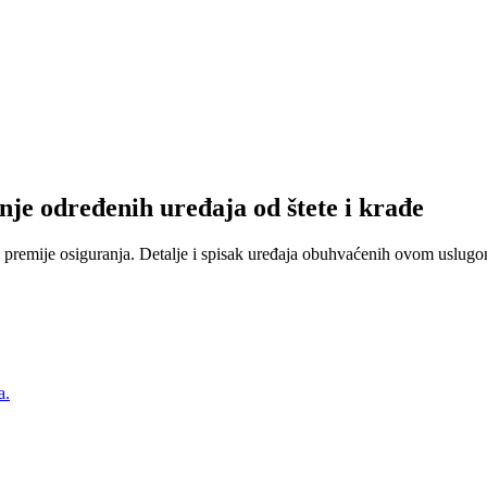
nje određenih uređaja od štete i krađe
 premije osiguranja. Detalje i spisak uređaja obuhvaćenih ovom uslugom
a.