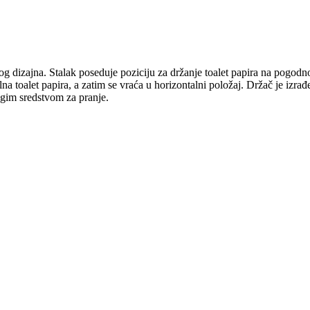
vnog dizajna. Stalak poseduje poziciju za držanje toalet papira na pogodno
lna toalet papira, a zatim se vraća u horizontalni položaj. Držač je izr
gim sredstvom za pranje.