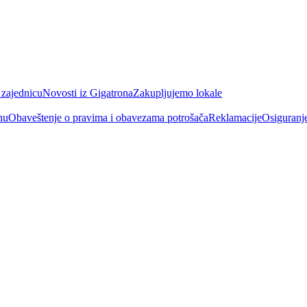
 zajednicu
Novosti iz Gigatrona
Zakupljujemo lokale
nu
Obaveštenje o pravima i obavezama potrošača
Reklamacije
Osiguranj