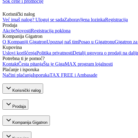
Šok cene i promocije
Korisnički nalog
Već imaš nalog? Uloguj se sada
Zaboravljena lozinka
Registracija
Prodaja
Akcije
Novosti
Registracija poklona
Kompanija Gigatron
O Kompaniji Gigatron
Upoznaj naš tim
Posao u Gigatronu
Gigatron za
Kupovina
Uslovi korišćenja
Politika privatnosti
Detalji ugovora o prodaji na dalji
Potrebna ti je pomoć?
Kontakt
Česta pitanja
Šta je GigaMAX program lojalnosti
Plaćanje i isporuka
Načini plaćanja
Isporuka
TAX FREE i Ambasade
Korisnički nalog
Prodaja
Kompanija Gigatron