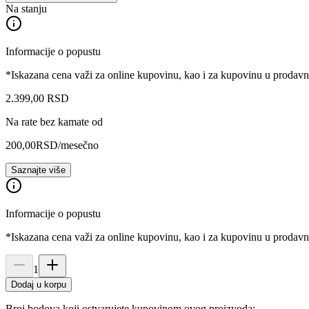
Na stanju
Informacije o popustu
*Iskazana cena važi za online kupovinu, kao i za kupovinu u prodav
2.399
,
00
RSD
Na rate bez kamate od
200,00
RSD
/mesečno
Saznajte više
Informacije o popustu
*Iskazana cena važi za online kupovinu, kao i za kupovinu u prodav
1
Dodaj u korpu
Broj bodova koji ostvarujete kupovinom ovog proizvoda: