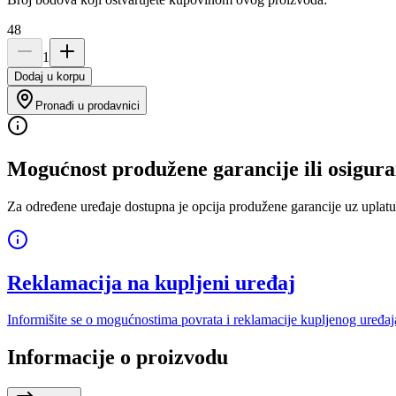
48
1
Dodaj u korpu
Pronađi u prodavnici
Mogućnost produžene garancije ili osigura
Za određene uređaje dostupna je opcija produžene garancije uz uplatu
Reklamacija na kupljeni uređaj
Informišite se o mogućnostima povrata i reklamacije kupljenog uređaj
Informacije o proizvodu