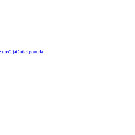
e uređaja
Outlet ponuda