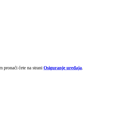
 pronaći ćete na strani
Osiguranje uređaja
.