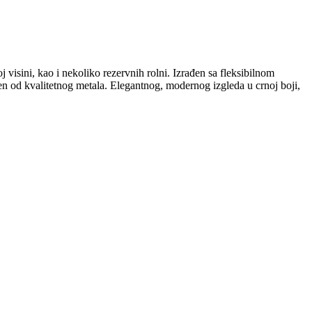
j visini, kao i nekoliko rezervnih rolni. Izrađen sa fleksibilnom
ađen od kvalitetnog metala. Elegantnog, modernog izgleda u crnoj boji,