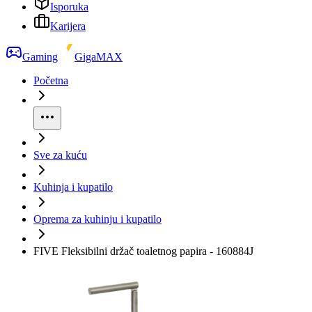
Isporuka
Karijera
Gaming
GigaMAX
Početna
Sve za kuću
Kuhinja i kupatilo
Oprema za kuhinju i kupatilo
FIVE Fleksibilni držač toaletnog papira - 160884J