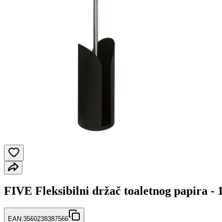
FIVE Fleksibilni držač toaletnog papira -
EAN:
3560238387566