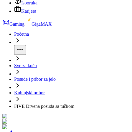
Isporuka
Karijera
Gaming
GigaMAX
Početna
Sve za kuću
Posuđe i pribor za jelo
Kuhinjski pribor
FIVE Drvena posuda sa tučkom