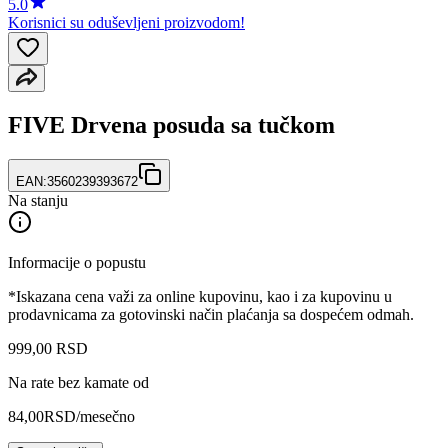
5.0
Korisnici su oduševljeni proizvodom!
FIVE Drvena posuda sa tučkom
EAN:
3560239393672
Na stanju
Informacije o popustu
*Iskazana cena važi za online kupovinu, kao i za kupovinu u
prodavnicama za gotovinski način plaćanja sa dospećem odmah.
999
,
00
RSD
Na rate bez kamate od
84,00
RSD
/mesečno