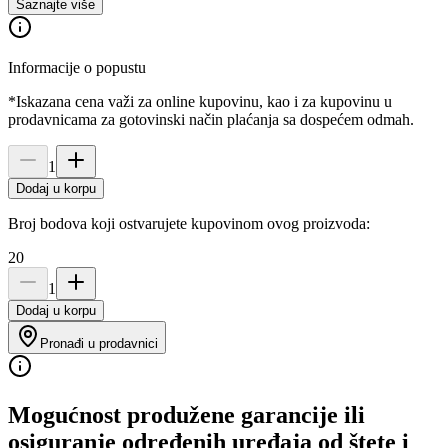
Saznajte više
Informacije o popustu
*Iskazana cena važi za online kupovinu, kao i za kupovinu u
prodavnicama za gotovinski način plaćanja sa dospećem odmah.
1
Dodaj u korpu
Broj bodova koji ostvarujete kupovinom ovog proizvoda:
20
1
Dodaj u korpu
Pronađi u prodavnici
Mogućnost produžene garancije ili
osiguranje određenih uređaja od štete i