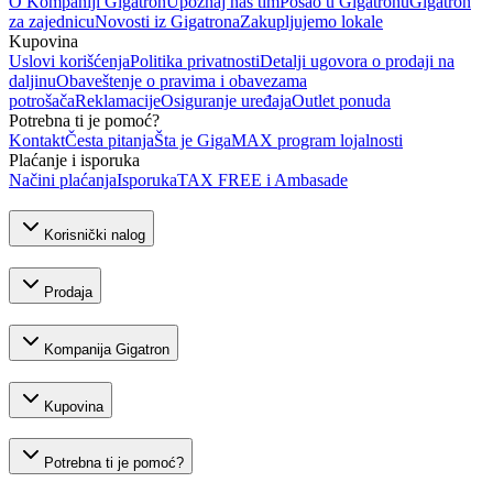
O Kompaniji Gigatron
Upoznaj naš tim
Posao u Gigatronu
Gigatron
za zajednicu
Novosti iz Gigatrona
Zakupljujemo lokale
Kupovina
Uslovi korišćenja
Politika privatnosti
Detalji ugovora o prodaji na
daljinu
Obaveštenje o pravima i obavezama
potrošača
Reklamacije
Osiguranje uređaja
Outlet ponuda
Potrebna ti je pomoć?
Kontakt
Česta pitanja
Šta je GigaMAX program lojalnosti
Plaćanje i isporuka
Načini plaćanja
Isporuka
TAX FREE i Ambasade
Korisnički nalog
Prodaja
Kompanija Gigatron
Kupovina
Potrebna ti je pomoć?