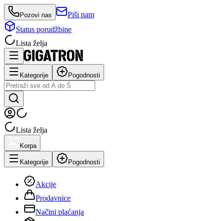
Piši nam
Pozovi nas
Status porudžbine
Lista želja
Kategorije
Pogodnosti
Lista želja
Korpa
Kategorije
Pogodnosti
Akcije
Prodavnice
Načini plaćanja