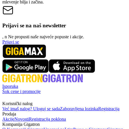
mlevenje bilja i začina.
Prijavi se na naš newsletter
, n
N
e propusti naše najveće popuste i akcije.
Prijavi se
Isporuka
Šok cene i promocije
Korisnički nalog
Već imaš nalog? Uloguj se sada
Zaboravljena lozinka
Registracija
Prodaja
Akcije
Novosti
Registracija poklona
Kompanija Gigatron