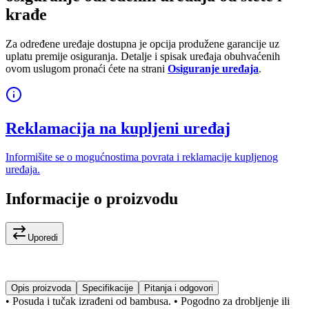
krađe
Za određene uređaje dostupna je opcija produžene garancije uz
uplatu premije osiguranja. Detalje i spisak uređaja obuhvaćenih
ovom uslugom pronaći ćete na strani
Osiguranje uređaja
.
Reklamacija na kupljeni uređaj
Informišite se o mogućnostima povrata i reklamacije kupljenog
uređaja.
Informacije o proizvodu
Uporedi
Opis proizvoda
Specifikacije
Pitanja i odgovori
• Posuda i tučak izrađeni od bambusa. • Pogodno za drobljenje ili