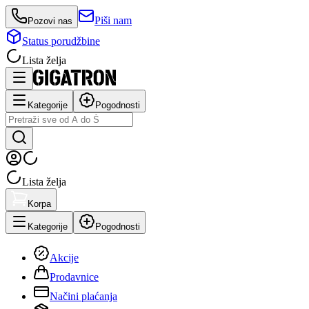
Piši nam
Pozovi nas
Status porudžbine
Lista želja
Kategorije
Pogodnosti
Lista želja
Korpa
Kategorije
Pogodnosti
Akcije
Prodavnice
Načini plaćanja