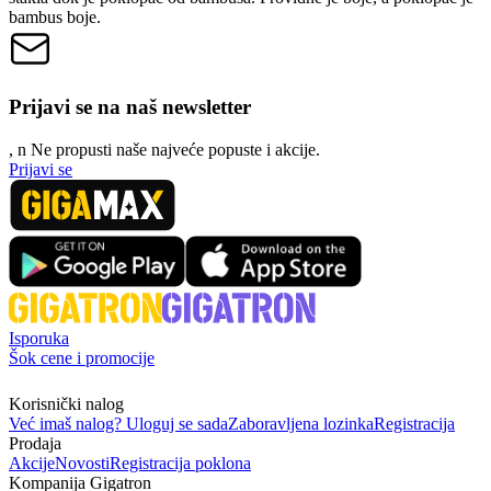
bambus boje.
Prijavi se na naš newsletter
, n
N
e propusti naše najveće popuste i akcije.
Prijavi se
Isporuka
Šok cene i promocije
Korisnički nalog
Već imaš nalog? Uloguj se sada
Zaboravljena lozinka
Registracija
Prodaja
Akcije
Novosti
Registracija poklona
Kompanija Gigatron