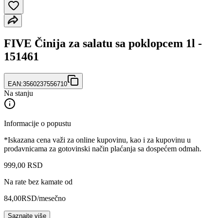
FIVE Činija za salatu sa poklopcem 1l -
151461
EAN:
3560237556710
Na stanju
Informacije o popustu
*Iskazana cena važi za online kupovinu, kao i za kupovinu u
prodavnicama za gotovinski način plaćanja sa dospećem odmah.
999
,
00
RSD
Na rate bez kamate od
84,00
RSD
/mesečno
Saznajte više