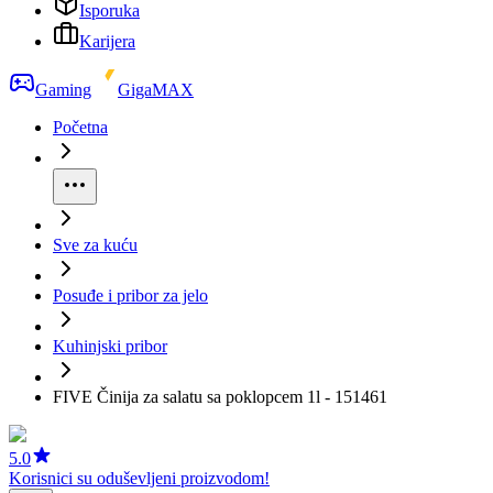
Isporuka
Karijera
Gaming
GigaMAX
Početna
Sve za kuću
Posuđe i pribor za jelo
Kuhinjski pribor
FIVE Činija za salatu sa poklopcem 1l - 151461
5.0
Korisnici su oduševljeni proizvodom!