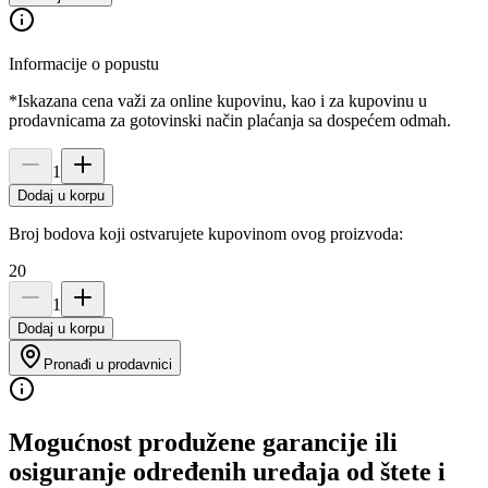
Informacije o popustu
*Iskazana cena važi za online kupovinu, kao i za kupovinu u
prodavnicama za gotovinski način plaćanja sa dospećem odmah.
1
Dodaj u korpu
Broj bodova koji ostvarujete kupovinom ovog proizvoda:
20
1
Dodaj u korpu
Pronađi u prodavnici
Mogućnost produžene garancije ili
osiguranje određenih uređaja od štete i