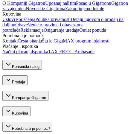
O Kompaniji Gigatron
Upoznaj naš tim
Posao u Gigatronu
Gigatron
za zajednicu
Novosti iz Gigatrona
Zakupljujemo lokale
Kupovina
Uslovi korišćenja
Politika privatnosti
Detalji ugovora o prodaji na
daljinu
Obaveštenje o pravima i obavezama
potrošača
Reklamacije
Osiguranje uređaja
Outlet ponuda
Potrebna ti je pomoć?
Kontakt
Česta pitanja
Šta je GigaMAX program lojalnosti
Plaćanje i isporuka
Načini plaćanja
Isporuka
TAX FREE i Ambasade
Korisnički nalog
Prodaja
Kompanija Gigatron
Kupovina
Potrebna ti je pomoć?