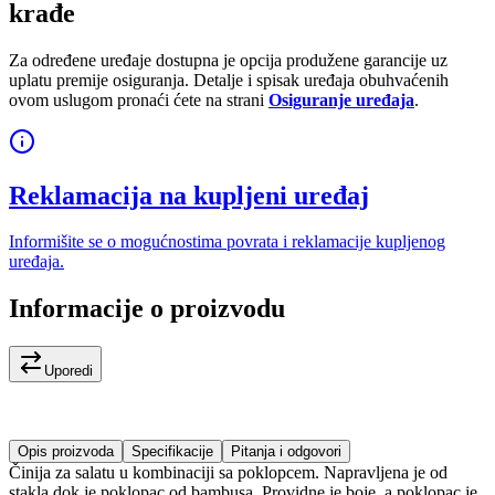
krađe
Za određene uređaje dostupna je opcija produžene garancije uz
uplatu premije osiguranja. Detalje i spisak uređaja obuhvaćenih
ovom uslugom pronaći ćete na strani
Osiguranje uređaja
.
Reklamacija na kupljeni uređaj
Informišite se o mogućnostima povrata i reklamacije kupljenog
uređaja.
Informacije o proizvodu
Uporedi
Opis proizvoda
Specifikacije
Pitanja i odgovori
Činija za salatu u kombinaciji sa poklopcem. Napravljena je od
stakla dok je poklopac od bambusa. Providne je boje, a poklopac je