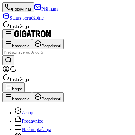
Piši nam
Pozovi nas
Status porudžbine
Lista želja
Kategorije
Pogodnosti
Lista želja
Korpa
Kategorije
Pogodnosti
Akcije
Prodavnice
Načini plaćanja