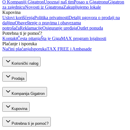
O Kompaniji Gigatron
Upoznaj naš tim
Posao u Gigatronu
Gigatron
za zajednicu
Novosti iz Gigatrona
Zakupljujemo lokale
Kupovina
Uslovi korišćenja
Politika privatnosti
Detalji ugovora o prodaji na
daljinu
Obaveštenje o pravima i obavezama
potrošača
Reklamacije
Osiguranje uređaja
Outlet ponuda
Potrebna ti je pomoć?
Kontakt
Česta pitanja
Šta je GigaMAX program lojalnosti
Plaćanje i isporuka
Načini plaćanja
Isporuka
TAX FREE i Ambasade
Korisnički nalog
Prodaja
Kompanija Gigatron
Kupovina
Potrebna ti je pomoć?