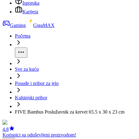
Isporuka
Karijera
Gaming
GigaMAX
Početna
Sve za kuću
Posuđe i pribor za jelo
Kuhinjski pribor
FIVE Bambus Poslužavnik za krevet 65.5 x 30 x 23 cm
4.8
Korisnici su oduševljeni proizvodom!