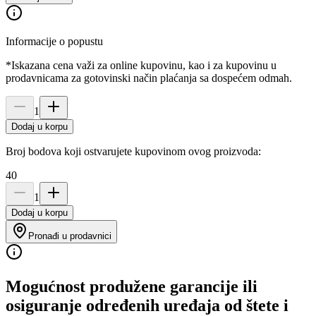
Informacije o popustu
*Iskazana cena važi za online kupovinu, kao i za kupovinu u
prodavnicama za gotovinski način plaćanja sa dospećem odmah.
1
Dodaj u korpu
Broj bodova koji ostvarujete kupovinom ovog proizvoda:
40
1
Dodaj u korpu
Pronađi u prodavnici
Mogućnost produžene garancije ili
osiguranje određenih uređaja od štete i