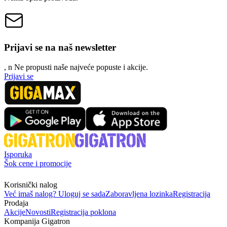
Prijavi se na naš newsletter
, n
N
e propusti naše najveće popuste i akcije.
Prijavi se
Isporuka
Šok cene i promocije
Korisnički nalog
Već imaš nalog? Uloguj se sada
Zaboravljena lozinka
Registracija
Prodaja
Akcije
Novosti
Registracija poklona
Kompanija Gigatron