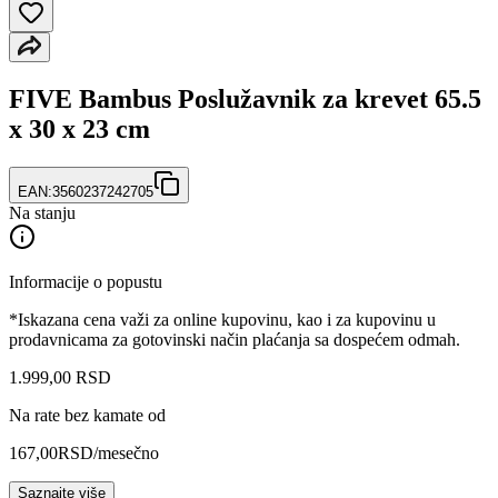
FIVE Bambus Poslužavnik za krevet 65.5
x 30 x 23 cm
EAN:
3560237242705
Na stanju
Informacije o popustu
*Iskazana cena važi za online kupovinu, kao i za kupovinu u
prodavnicama za gotovinski način plaćanja sa dospećem odmah.
1.999
,
00
RSD
Na rate bez kamate od
167,00
RSD
/mesečno
Saznajte više