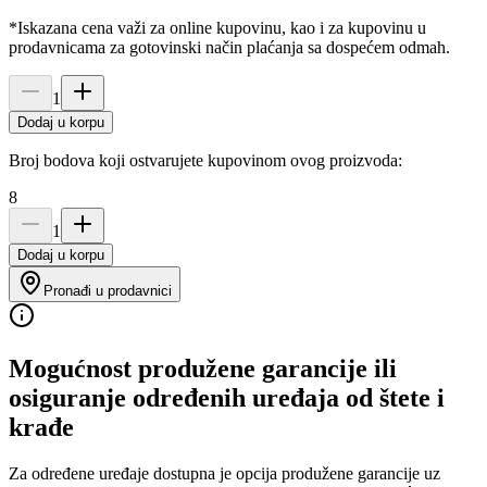
*Iskazana cena važi za online kupovinu, kao i za kupovinu u
prodavnicama za gotovinski način plaćanja sa dospećem odmah.
1
Dodaj u korpu
Broj bodova koji ostvarujete kupovinom ovog proizvoda:
8
1
Dodaj u korpu
Pronađi u prodavnici
Mogućnost produžene garancije ili
osiguranje određenih uređaja od štete i
krađe
Za određene uređaje dostupna je opcija produžene garancije uz