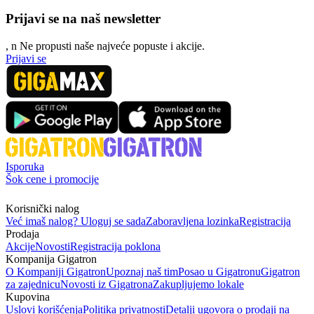
Prijavi se na naš newsletter
, n
N
e propusti naše najveće popuste i akcije.
Prijavi se
Isporuka
Šok cene i promocije
Korisnički nalog
Već imaš nalog? Uloguj se sada
Zaboravljena lozinka
Registracija
Prodaja
Akcije
Novosti
Registracija poklona
Kompanija Gigatron
O Kompaniji Gigatron
Upoznaj naš tim
Posao u Gigatronu
Gigatron
za zajednicu
Novosti iz Gigatrona
Zakupljujemo lokale
Kupovina
Uslovi korišćenja
Politika privatnosti
Detalji ugovora o prodaji na