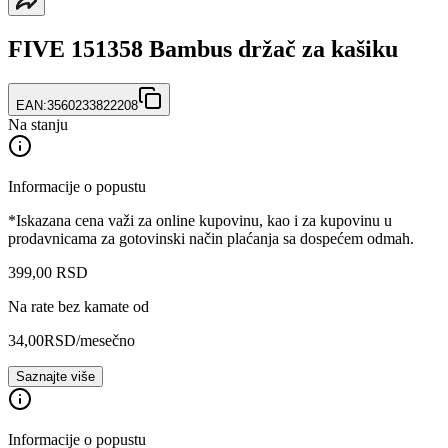
FIVE 151358 Bambus držač za kašiku
EAN:
3560233822208
Na stanju
Informacije o popustu
*Iskazana cena važi za online kupovinu, kao i za kupovinu u
prodavnicama za gotovinski način plaćanja sa dospećem odmah.
399
,
00
RSD
Na rate bez kamate od
34,00
RSD
/mesečno
Saznajte više
Informacije o popustu