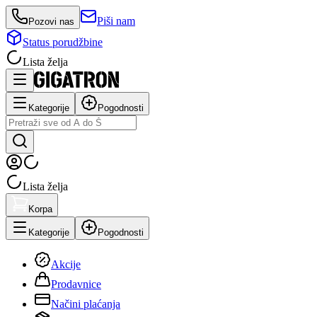
Piši nam
Pozovi nas
Status porudžbine
Lista želja
Kategorije
Pogodnosti
Lista želja
Korpa
Kategorije
Pogodnosti
Akcije
Prodavnice
Načini plaćanja