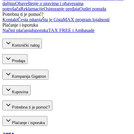
daljinu
Obaveštenje o pravima i obavezama
potrošača
Reklamacije
Osiguranje uređaja
Outlet ponuda
Potrebna ti je pomoć?
Kontakt
Česta pitanja
Šta je GigaMAX program lojalnosti
Plaćanje i isporuka
Načini plaćanja
Isporuka
TAX FREE i Ambasade
Korisnički nalog
Prodaja
Kompanija Gigatron
Kupovina
Potrebna ti je pomoć?
Plaćanje i isporuka