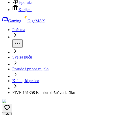
Isporuka
Karijera
Gaming
GigaMAX
Početna
Sve za kuću
Posuđe i pribor za jelo
Kuhinjski pribor
FIVE 151358 Bambus držač za kašiku