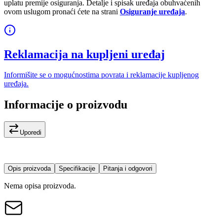
uplatu premije osiguranja. Detalje i spisak uređaja obuhvaćenih
ovom uslugom pronaći ćete na strani
Osiguranje uređaja
.
Reklamacija na kupljeni uređaj
Informišite se o mogućnostima povrata i reklamacije kupljenog
uređaja.
Informacije o proizvodu
Uporedi
Opis proizvoda
Specifikacije
Pitanja i odgovori
Nema opisa proizvoda.