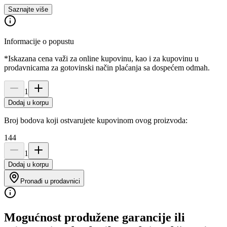
Saznajte više
Informacije o popustu
*Iskazana cena važi za online kupovinu, kao i za kupovinu u
prodavnicama za gotovinski način plaćanja sa dospećem odmah.
1
Dodaj u korpu
Broj bodova koji ostvarujete kupovinom ovog proizvoda:
144
1
Dodaj u korpu
Pronađi u prodavnici
Mogućnost produžene garancije ili