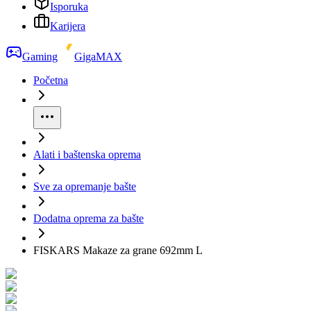
Isporuka
Karijera
Gaming
GigaMAX
Početna
Alati i baštenska oprema
Sve za opremanje bašte
Dodatna oprema za bašte
FISKARS Makaze za grane 692mm L