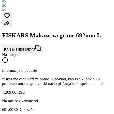
FISKARS Makaze za grane 692mm L
EAN:
6411501125903
Na stanju
Informacije o popustu
*Iskazana cena važi za online kupovinu, kao i za kupovinu u
prodavnicama za gotovinski način plaćanja sa dospećem odmah.
7.209
,
00
RSD
Na rate bez kamate od
601,00
RSD
/mesečno