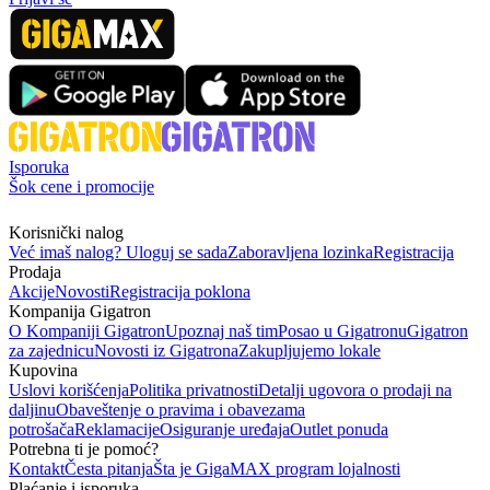
Isporuka
Šok cene i promocije
Korisnički nalog
Već imaš nalog? Uloguj se sada
Zaboravljena lozinka
Registracija
Prodaja
Akcije
Novosti
Registracija poklona
Kompanija Gigatron
O Kompaniji Gigatron
Upoznaj naš tim
Posao u Gigatronu
Gigatron
za zajednicu
Novosti iz Gigatrona
Zakupljujemo lokale
Kupovina
Uslovi korišćenja
Politika privatnosti
Detalji ugovora o prodaji na
daljinu
Obaveštenje o pravima i obavezama
potrošača
Reklamacije
Osiguranje uređaja
Outlet ponuda
Potrebna ti je pomoć?
Kontakt
Česta pitanja
Šta je GigaMAX program lojalnosti
Plaćanje i isporuka