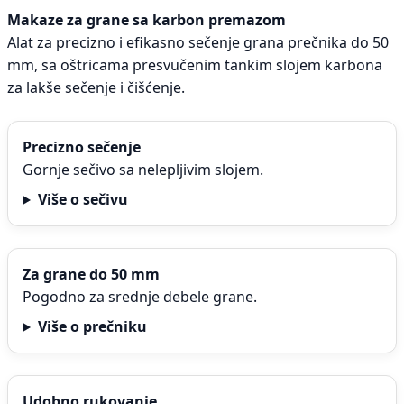
Makaze za grane sa karbon premazom
Alat za precizno i efikasno sečenje grana prečnika do 50
mm, sa oštricama presvučenim tankim slojem karbona
za lakše sečenje i čišćenje.
Precizno sečenje
Gornje sečivo sa nelepljivim slojem.
Više o sečivu
Za grane do 50 mm
Pogodno za srednje debele grane.
Više o prečniku
Udobno rukovanje