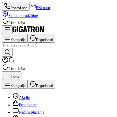
Piši nam
Pozovi nas
Status porudžbine
Lista želja
Kategorije
Pogodnosti
Lista želja
Korpa
Kategorije
Pogodnosti
Akcije
Prodavnice
Načini plaćanja