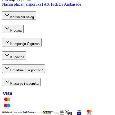
Načini plaćanja
Isporuka
TAX FREE i Ambasade
Korisnički nalog
Prodaja
Kompanija Gigatron
Kupovina
Potrebna ti je pomoć?
Plaćanje i isporuka