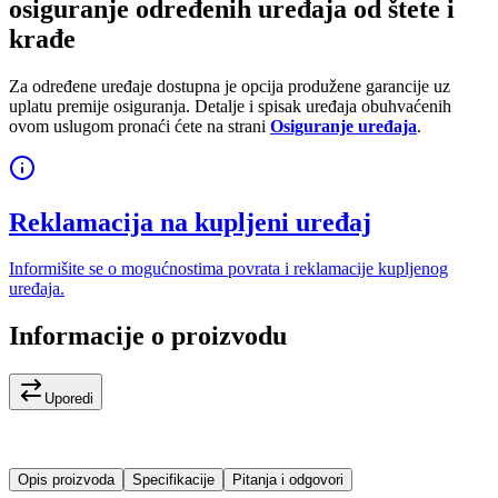
osiguranje određenih uređaja od štete i
krađe
Za određene uređaje dostupna je opcija produžene garancije uz
uplatu premije osiguranja. Detalje i spisak uređaja obuhvaćenih
ovom uslugom pronaći ćete na strani
Osiguranje uređaja
.
Reklamacija na kupljeni uređaj
Informišite se o mogućnostima povrata i reklamacije kupljenog
uređaja.
Informacije o proizvodu
Uporedi
Opis proizvoda
Specifikacije
Pitanja i odgovori