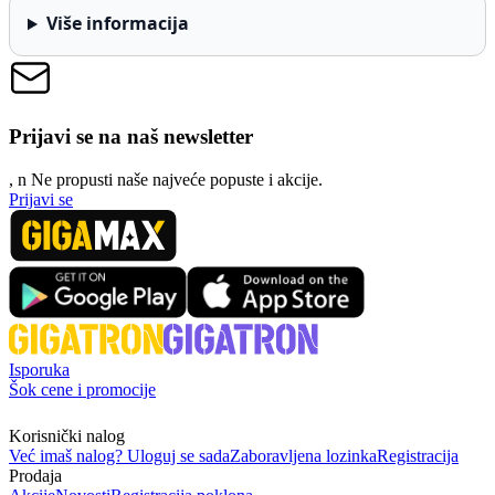
Više informacija
Prijavi se na naš newsletter
, n
N
e propusti naše najveće popuste i akcije.
Prijavi se
Isporuka
Šok cene i promocije
Korisnički nalog
Već imaš nalog? Uloguj se sada
Zaboravljena lozinka
Registracija
Prodaja