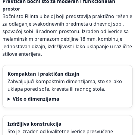
Praktičan bočni sto za moderan i funkcionalan
prostor
Bočni sto Filinta u beloj boji predstavlja praktično rešenje
za odlaganje svakodnevnih predmeta u dnevnoj sobi,
spavaćoj sobi ili radnom prostoru. Izrađen od iverice sa
melaminskim premazom debljine 18 mm, kombinuje
jednostavan dizajn, izdržljivost i lako uklapanje u različite
stilove enterijera.
Kompaktan i praktičan dizajn
Zahvaljujući kompaktnim dimenzijama, sto se lako
uklapa pored sofe, kreveta ili radnog stola.
Više o dimenzijama
Izdržljiva konstrukcija
Sto je izrađen od kvalitetne iverice presvučene