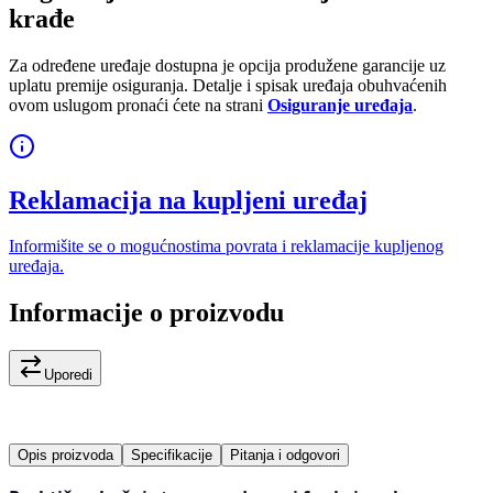
krađe
Za određene uređaje dostupna je opcija produžene garancije uz
uplatu premije osiguranja. Detalje i spisak uređaja obuhvaćenih
ovom uslugom pronaći ćete na strani
Osiguranje uređaja
.
Reklamacija na kupljeni uređaj
Informišite se o mogućnostima povrata i reklamacije kupljenog
uređaja.
Informacije o proizvodu
Uporedi
Opis proizvoda
Specifikacije
Pitanja i odgovori