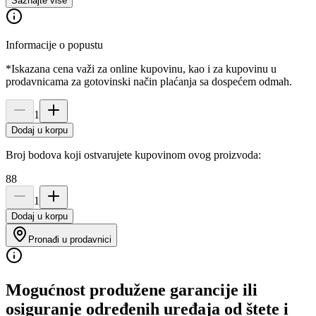
Saznajte više
Informacije o popustu
*Iskazana cena važi za online kupovinu, kao i za kupovinu u
prodavnicama za gotovinski način plaćanja sa dospećem odmah.
1
Dodaj u korpu
Broj bodova koji ostvarujete kupovinom ovog proizvoda:
88
1
Dodaj u korpu
Pronađi u prodavnici
Mogućnost produžene garancije ili
osiguranje određenih uređaja od štete i