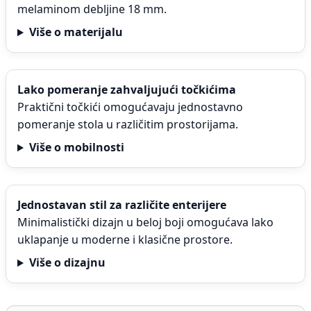
melaminom debljine 18 mm.
Više o materijalu
Lako pomeranje zahvaljujući točkićima
Praktični točkići omogućavaju jednostavno
pomeranje stola u različitim prostorijama.
Više o mobilnosti
Jednostavan stil za različite enterijere
Minimalistički dizajn u beloj boji omogućava lako
uklapanje u moderne i klasične prostore.
Više o dizajnu