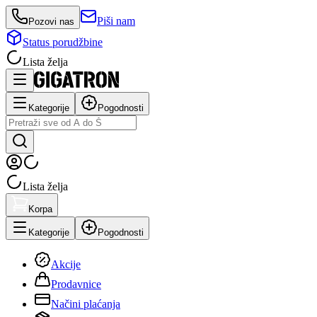
Piši nam
Pozovi nas
Status porudžbine
Lista želja
Kategorije
Pogodnosti
Lista želja
Korpa
Kategorije
Pogodnosti
Akcije
Prodavnice
Načini plaćanja