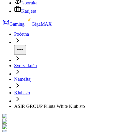
Isporuka
Karijera
Gaming
GigaMAX
Početna
Sve za kuću
Nameštaj
Klub sto
ASIR GROUP Filinta White Klub sto