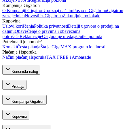
Akcije
Novosti
Registracija poklona
Kompanija Gigatron
O Kompaniji Gigatron
Upoznaj naš tim
Posao u Gigatronu
Gigatron
za zajednicu
Novosti iz Gigatrona
Zakupljujemo lokale
Kupovina
Uslovi korišćenja
Politika privatnosti
Detalji ugovora o prodaji na
daljinu
Obaveštenje o pravima i obavezama
potrošača
Reklamacije
Osiguranje uređaja
Outlet ponuda
Potrebna ti je pomoć?
Kontakt
Česta pitanja
Šta je GigaMAX program lojalnosti
Plaćanje i isporuka
Načini plaćanja
Isporuka
TAX FREE i Ambasade
Korisnički nalog
Prodaja
Kompanija Gigatron
Kupovina