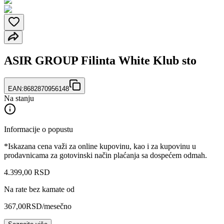
ASIR GROUP Filinta White Klub sto
EAN:
8682870956148
Na stanju
Informacije o popustu
*Iskazana cena važi za online kupovinu, kao i za kupovinu u
prodavnicama za gotovinski način plaćanja sa dospećem odmah.
4.399
,
00
RSD
Na rate bez kamate od
367,00
RSD
/mesečno