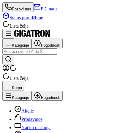
Piši nam
Pozovi nas
Status porudžbine
Lista želja
Kategorije
Pogodnosti
Lista želja
Korpa
Kategorije
Pogodnosti
Akcije
Prodavnice
Načini plaćanja