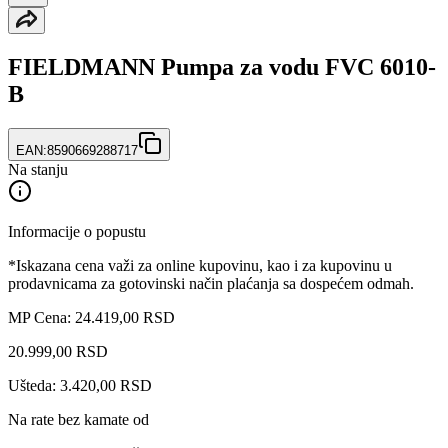
FIELDMANN Pumpa za vodu FVC 6010-
B
EAN:
8590669288717
Na stanju
Informacije o popustu
*Iskazana cena važi za online kupovinu, kao i za kupovinu u
prodavnicama za gotovinski način plaćanja sa dospećem odmah.
MP Cena: 24.419,00 RSD
20.999
,
00
RSD
Ušteda: 3.420,00 RSD
Na rate bez kamate od