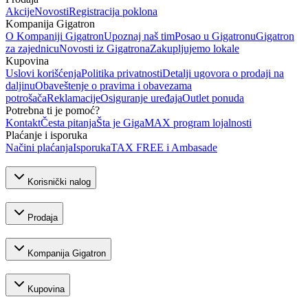
Akcije
Novosti
Registracija poklona
Kompanija Gigatron
O Kompaniji Gigatron
Upoznaj naš tim
Posao u Gigatronu
Gigatron
za zajednicu
Novosti iz Gigatrona
Zakupljujemo lokale
Kupovina
Uslovi korišćenja
Politika privatnosti
Detalji ugovora o prodaji na
daljinu
Obaveštenje o pravima i obavezama
potrošača
Reklamacije
Osiguranje uređaja
Outlet ponuda
Potrebna ti je pomoć?
Kontakt
Česta pitanja
Šta je GigaMAX program lojalnosti
Plaćanje i isporuka
Načini plaćanja
Isporuka
TAX FREE i Ambasade
Korisnički nalog
Prodaja
Kompanija Gigatron
Kupovina