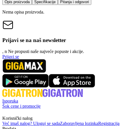
Opis proizvoda
Specifikacije
Pitanja i odgovori
Nema opisa proizvoda.
Prijavi se na naš newsletter
, n
N
e propusti naše najveće popuste i akcije.
Prijavi se
Isporuka
Šok cene i promocije
Korisnički nalog
Već imaš nalog? Uloguj se sada
Zaboravljena lozinka
Registracija
Prodaja