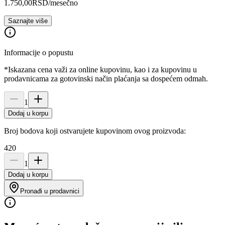
1.750,00
RSD
/mesečno
Saznajte više
Informacije o popustu
*Iskazana cena važi za online kupovinu, kao i za kupovinu u
prodavnicama za gotovinski način plaćanja sa dospećem odmah.
1
Dodaj u korpu
Broj bodova koji ostvarujete kupovinom ovog proizvoda:
420
1
Dodaj u korpu
Pronađi u prodavnici