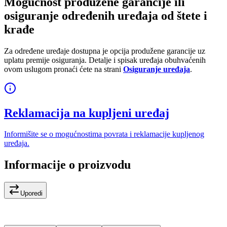
Mogućnost produžene garancije ili
osiguranje određenih uređaja od štete i
krađe
Za određene uređaje dostupna je opcija produžene garancije uz
uplatu premije osiguranja. Detalje i spisak uređaja obuhvaćenih
ovom uslugom pronaći ćete na strani
Osiguranje uređaja
.
Reklamacija na kupljeni uređaj
Informišite se o mogućnostima povrata i reklamacije kupljenog
uređaja.
Informacije o proizvodu
Uporedi