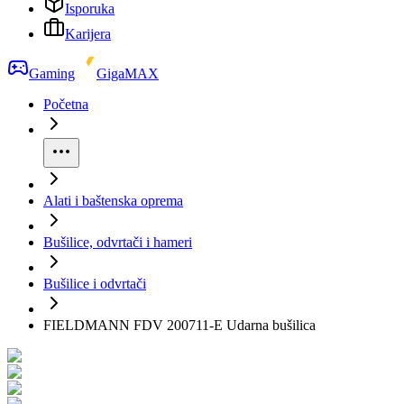
Isporuka
Karijera
Gaming
GigaMAX
Početna
Alati i baštenska oprema
Bušilice, odvrtači i hameri
Bušilice i odvrtači
FIELDMANN FDV 200711-E Udarna bušilica