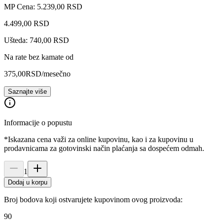
MP Cena: 5.239,00 RSD
4.499
,
00
RSD
Ušteda: 740,00 RSD
Na rate bez kamate od
375,00
RSD
/mesečno
Saznajte više
Informacije o popustu
*Iskazana cena važi za online kupovinu, kao i za kupovinu u
prodavnicama za gotovinski način plaćanja sa dospećem odmah.
1
Dodaj u korpu
Broj bodova koji ostvarujete kupovinom ovog proizvoda:
90