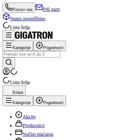
Piši nam
Pozovi nas
Status porudžbine
Lista želja
Kategorije
Pogodnosti
Lista želja
Korpa
Kategorije
Pogodnosti
Akcije
Prodavnice
Načini plaćanja