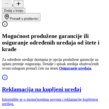
1
Dodaj u korpu
Pronađi u prodavnici
Mogućnost produžene garancije ili
osiguranje određenih uređaja od štete i
krađe
Za određene uređaje dostupna je opcija produžene garancije uz
uplatu premije osiguranja. Detalje i spisak uređaja obuhvaćenih
ovom uslugom pronaći ćete na strani
Osiguranje uređaja
.
Reklamacija na kupljeni uređaj
Informišite se o mogućnostima povrata i reklamacije kupljenog
uređaja.