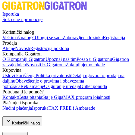
Isporuka
Šok cene i promocije
Korisnički nalog
Već imaš nalog? Uloguj se sada
Zaboravljena lozinka
Registracija
Prodaja
Akcije
Novosti
Registracija poklona
Kompanija Gigatron
O Kompaniji Gigatron
Upoznaj naš tim
Posao u Gigatronu
Gigatron
za zajednicu
Novosti iz Gigatrona
Zakupljujemo lokale
Kupovina
Uslovi korišćenja
Politika privatnosti
Detalji ugovora o prodaji na
daljinu
Obaveštenje o pravima i obavezama
potrošača
Reklamacije
Osiguranje uređaja
Outlet ponuda
Potrebna ti je pomoć?
Kontakt
Česta pitanja
Šta je GigaMAX program lojalnosti
Plaćanje i isporuka
Načini plaćanja
Isporuka
TAX FREE i Ambasade
Korisnički nalog