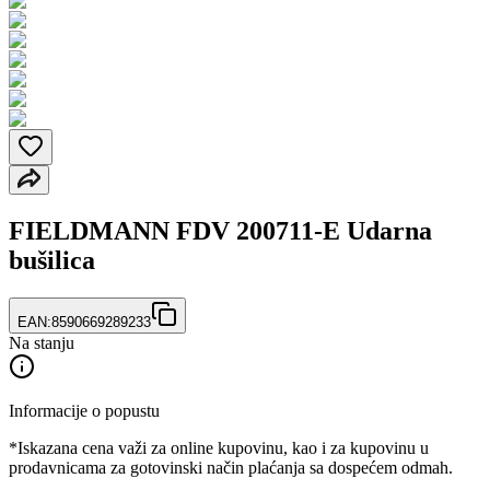
FIELDMANN FDV 200711-E Udarna
bušilica
EAN:
8590669289233
Na stanju
Informacije o popustu
*Iskazana cena važi za online kupovinu, kao i za kupovinu u
prodavnicama za gotovinski način plaćanja sa dospećem odmah.