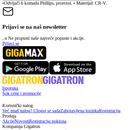
•Odvijači 6 komada Phillips, prorezni. • Materijal: CR-V.
Prijavi se na naš newsletter
, n
N
e propusti naše najveće popuste i akcije.
Prijavi se
Isporuka
Šok cene i promocije
Korisnički nalog
Već imaš nalog? Uloguj se sada
Zaboravljena lozinka
Registracija
Prodaja
Akcije
Novosti
Registracija poklona
Kompanija Gigatron