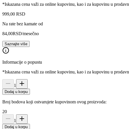
*Iskazana cena važi za online kupovinu, kao i za kupovinu u prodav
999
,
00
RSD
Na rate bez kamate od
84,00
RSD
/mesečno
Saznajte više
Informacije o popustu
*Iskazana cena važi za online kupovinu, kao i za kupovinu u prodav
1
Dodaj u korpu
Broj bodova koji ostvarujete kupovinom ovog proizvoda:
20
1
Dodaj u korpu