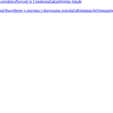
 zajednicu
Novosti iz Gigatrona
Zakupljujemo lokale
nu
Obaveštenje o pravima i obavezama potrošača
Reklamacije
Osiguranj