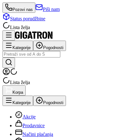
Piši nam
Pozovi nas
Status porudžbine
Lista želja
Kategorije
Pogodnosti
Lista želja
Korpa
Kategorije
Pogodnosti
Akcije
Prodavnice
Načini plaćanja