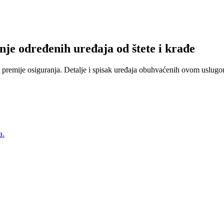
nje određenih uređaja od štete i krađe
 premije osiguranja. Detalje i spisak uređaja obuhvaćenih ovom uslugom
a.