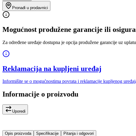
Pronađi u prodavnici
Mogućnost produžene garancije ili osigura
Za određene uređaje dostupna je opcija produžene garancije uz uplatu
Reklamacija na kupljeni uređaj
Informišite se o mogućnostima povrata i reklamacije kupljenog uređaj
Informacije o proizvodu
Uporedi
Opis proizvoda
Specifikacije
Pitanja i odgovori