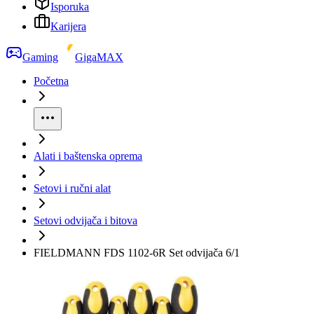
Isporuka
Karijera
Gaming
GigaMAX
Početna
Alati i baštenska oprema
Setovi i ručni alat
Setovi odvijača i bitova
FIELDMANN FDS 1102-6R Set odvijača 6/1