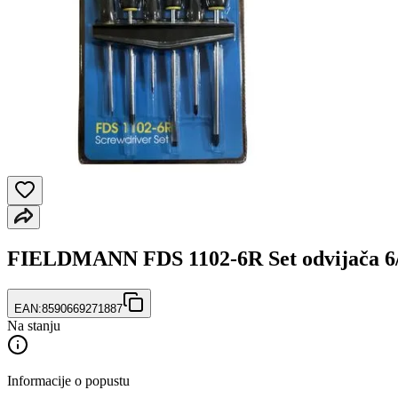
FIELDMANN FDS 1102-6R Set odvijača 6
EAN:
8590669271887
Na stanju
Informacije o popustu