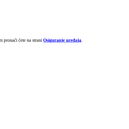
 pronaći ćete na strani
Osiguranje uređaja
.