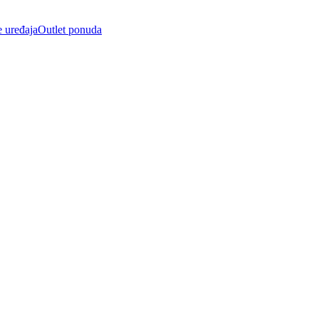
e uređaja
Outlet ponuda