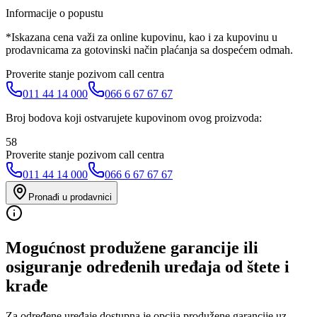
Informacije o popustu
*Iskazana cena važi za online kupovinu, kao i za kupovinu u
prodavnicama za gotovinski način plaćanja sa dospećem odmah.
Proverite stanje pozivom call centra
011 44 14 000
066 6 67 67 67
Broj bodova koji ostvarujete kupovinom ovog proizvoda:
58
Proverite stanje pozivom call centra
011 44 14 000
066 6 67 67 67
Pronađi u prodavnici
Mogućnost produžene garancije ili
osiguranje određenih uređaja od štete i
krađe
Za određene uređaje dostupna je opcija produžene garancije uz