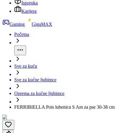
Isporuka
Karijera
Gaming
GigaMAX
Početna
Sve za kuću
Sve za kućne ljubimce
Oprema za kućne ljubimce
FERRIBIELLA Pois lubenica S Am za pse 30-38 cm