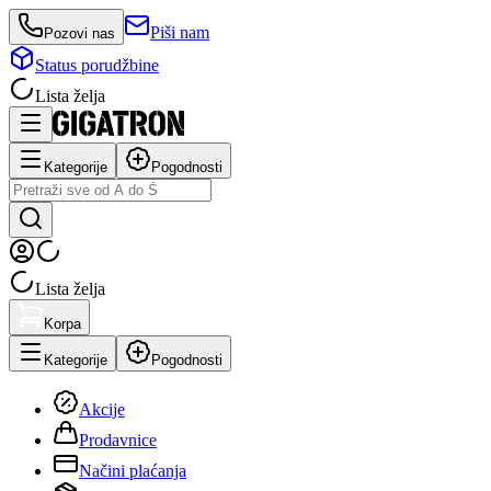
Piši nam
Pozovi nas
Status porudžbine
Lista želja
Kategorije
Pogodnosti
Lista želja
Korpa
Kategorije
Pogodnosti
Akcije
Prodavnice
Načini plaćanja