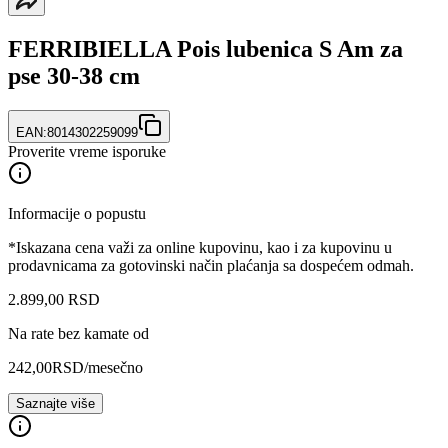
FERRIBIELLA Pois lubenica S Am za
pse 30-38 cm
EAN:
8014302259099
Proverite vreme isporuke
Informacije o popustu
*Iskazana cena važi za online kupovinu, kao i za kupovinu u
prodavnicama za gotovinski način plaćanja sa dospećem odmah.
2.899
,
00
RSD
Na rate bez kamate od
242,00
RSD
/mesečno
Saznajte više