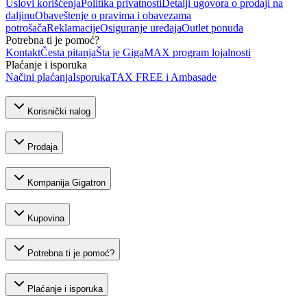
Uslovi korišćenja
Politika privatnosti
Detalji ugovora o prodaji na
daljinu
Obaveštenje o pravima i obavezama
potrošača
Reklamacije
Osiguranje uređaja
Outlet ponuda
Potrebna ti je pomoć?
Kontakt
Česta pitanja
Šta je GigaMAX program lojalnosti
Plaćanje i isporuka
Načini plaćanja
Isporuka
TAX FREE i Ambasade
Korisnički nalog
Prodaja
Kompanija Gigatron
Kupovina
Potrebna ti je pomoć?
Plaćanje i isporuka