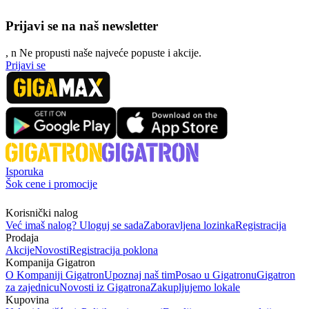
Prijavi se na naš newsletter
, n
N
e propusti naše najveće popuste i akcije.
Prijavi se
Isporuka
Šok cene i promocije
Korisnički nalog
Već imaš nalog? Uloguj se sada
Zaboravljena lozinka
Registracija
Prodaja
Akcije
Novosti
Registracija poklona
Kompanija Gigatron
O Kompaniji Gigatron
Upoznaj naš tim
Posao u Gigatronu
Gigatron
za zajednicu
Novosti iz Gigatrona
Zakupljujemo lokale
Kupovina