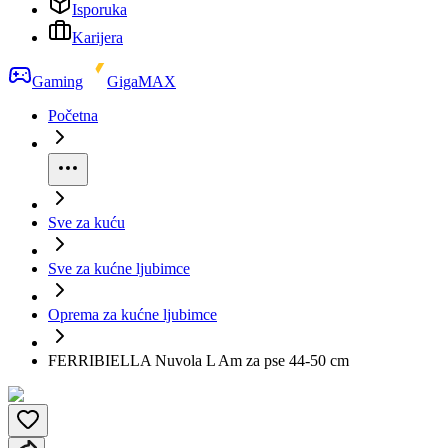
Isporuka
Karijera
Gaming
GigaMAX
Početna
Sve za kuću
Sve za kućne ljubimce
Oprema za kućne ljubimce
FERRIBIELLA Nuvola L Am za pse 44-50 cm