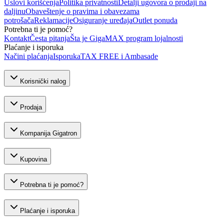
Uslovi korišćenja
Politika privatnosti
Detalji ugovora o prodaji na
daljinu
Obaveštenje o pravima i obavezama
potrošača
Reklamacije
Osiguranje uređaja
Outlet ponuda
Potrebna ti je pomoć?
Kontakt
Česta pitanja
Šta je GigaMAX program lojalnosti
Plaćanje i isporuka
Načini plaćanja
Isporuka
TAX FREE i Ambasade
Korisnički nalog
Prodaja
Kompanija Gigatron
Kupovina
Potrebna ti je pomoć?
Plaćanje i isporuka