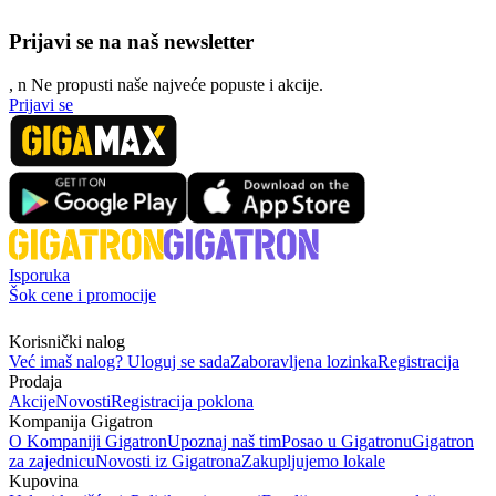
Prijavi se na naš newsletter
, n
N
e propusti naše najveće popuste i akcije.
Prijavi se
Isporuka
Šok cene i promocije
Korisnički nalog
Već imaš nalog? Uloguj se sada
Zaboravljena lozinka
Registracija
Prodaja
Akcije
Novosti
Registracija poklona
Kompanija Gigatron
O Kompaniji Gigatron
Upoznaj naš tim
Posao u Gigatronu
Gigatron
za zajednicu
Novosti iz Gigatrona
Zakupljujemo lokale
Kupovina