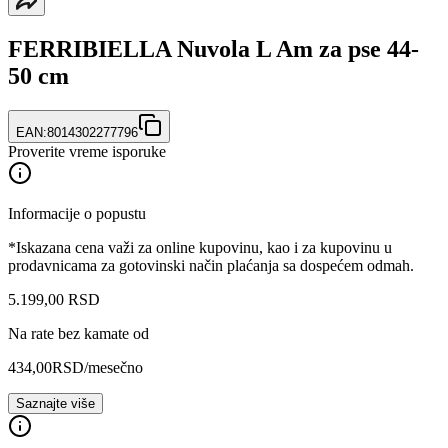
FERRIBIELLA Nuvola L Am za pse 44-
50 cm
EAN:
8014302277796
Proverite vreme isporuke
Informacije o popustu
*Iskazana cena važi za online kupovinu, kao i za kupovinu u
prodavnicama za gotovinski način plaćanja sa dospećem odmah.
5.199
,
00
RSD
Na rate bez kamate od
434,00
RSD
/mesečno
Saznajte više