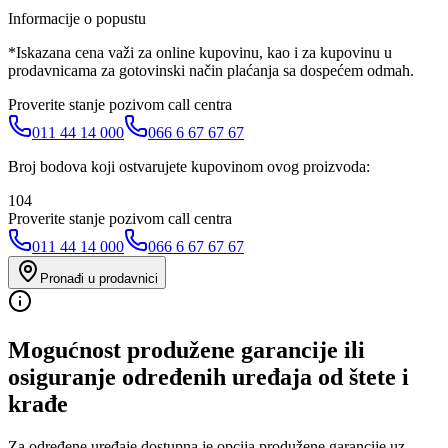
Informacije o popustu
*Iskazana cena važi za online kupovinu, kao i za kupovinu u
prodavnicama za gotovinski način plaćanja sa dospećem odmah.
Proverite stanje pozivom call centra
011 44 14 000
066 6 67 67 67
Broj bodova koji ostvarujete kupovinom ovog proizvoda:
104
Proverite stanje pozivom call centra
011 44 14 000
066 6 67 67 67
Pronađi u prodavnici
Mogućnost produžene garancije ili
osiguranje određenih uređaja od štete i
krađe
Za određene uređaje dostupna je opcija produžene garancije uz