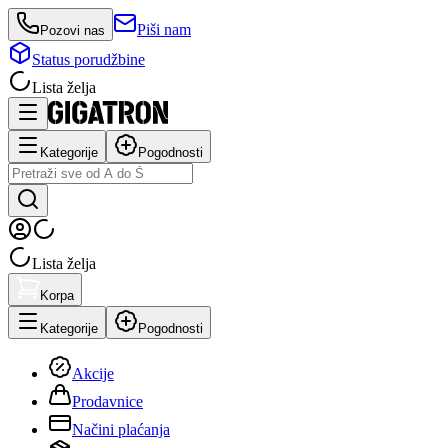
Piši nam
Pozovi nas
Status porudžbine
Lista želja
Kategorije
Pogodnosti
Lista želja
Korpa
Kategorije
Pogodnosti
Akcije
Prodavnice
Načini plaćanja