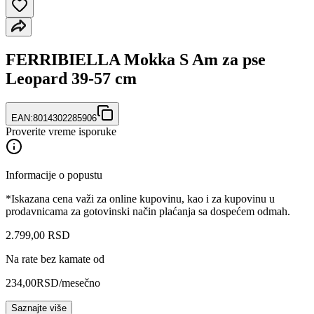
FERRIBIELLA Mokka S Am za pse
Leopard 39-57 cm
EAN:
8014302285906
Proverite vreme isporuke
Informacije o popustu
*Iskazana cena važi za online kupovinu, kao i za kupovinu u
prodavnicama za gotovinski način plaćanja sa dospećem odmah.
2.799
,
00
RSD
Na rate bez kamate od
234,00
RSD
/mesečno
Saznajte više