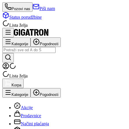
Piši nam
Pozovi nas
Status porudžbine
Lista želja
Kategorije
Pogodnosti
Lista želja
Korpa
Kategorije
Pogodnosti
Akcije
Prodavnice
Načini plaćanja