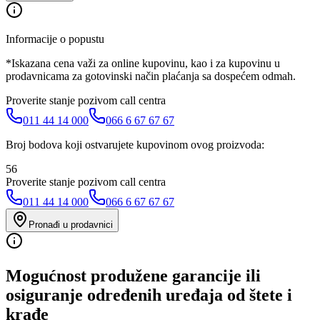
Informacije o popustu
*Iskazana cena važi za online kupovinu, kao i za kupovinu u
prodavnicama za gotovinski način plaćanja sa dospećem odmah.
Proverite stanje pozivom call centra
011 44 14 000
066 6 67 67 67
Broj bodova koji ostvarujete kupovinom ovog proizvoda:
56
Proverite stanje pozivom call centra
011 44 14 000
066 6 67 67 67
Pronađi u prodavnici
Mogućnost produžene garancije ili
osiguranje određenih uređaja od štete i
krađe