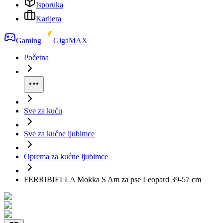
Isporuka
Karijera
Gaming
GigaMAX
Početna
Sve za kuću
Sve za kućne ljubimce
Oprema za kućne ljubimce
FERRIBIELLA Mokka S Am za pse Leopard 39-57 cm