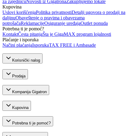
za zajednicu
Novosti iz Gigatrona
Zakupljujemo lokale
Kupovina
Uslovi korišćenja
Politika privatnosti
Detalji ugovora o prodaji na
daljinu
Obaveštenje o pravima i obavezama
potrošača
Reklamacije
Osiguranje uređaja
Outlet ponuda
Potrebna ti je pomoć?
Kontakt
Česta pitanja
Šta je GigaMAX program lojalnosti
Plaćanje i isporuka
Načini plaćanja
Isporuka
TAX FREE i Ambasade
Korisnički nalog
Prodaja
Kompanija Gigatron
Kupovina
Potrebna ti je pomoć?