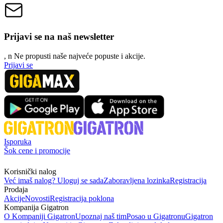
Prijavi se na naš newsletter
, n
N
e propusti naše najveće popuste i akcije.
Prijavi se
Isporuka
Šok cene i promocije
Korisnički nalog
Već imaš nalog? Uloguj se sada
Zaboravljena lozinka
Registracija
Prodaja
Akcije
Novosti
Registracija poklona
Kompanija Gigatron
O Kompaniji Gigatron
Upoznaj naš tim
Posao u Gigatronu
Gigatron