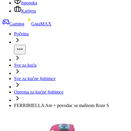
Isporuka
Karijera
Gaming
GigaMAX
Početna
Sve za kuću
Sve za kućne ljubimce
Oprema za kućne ljubimce
FERRIBIELLA Am + povodac sa mašnom Roze S