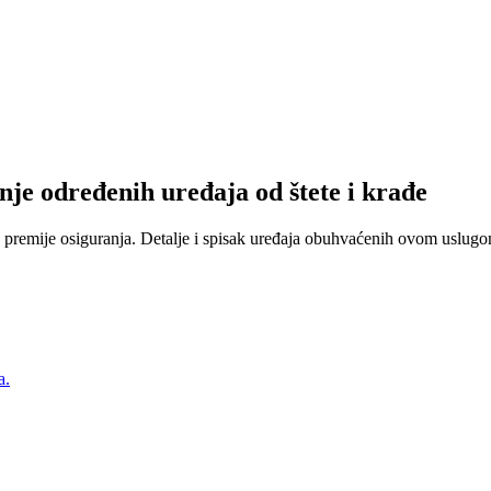
nje određenih uređaja od štete i krađe
 premije osiguranja. Detalje i spisak uređaja obuhvaćenih ovom uslugom
a.