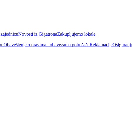
 zajednicu
Novosti iz Gigatrona
Zakupljujemo lokale
nu
Obaveštenje o pravima i obavezama potrošača
Reklamacije
Osiguranj