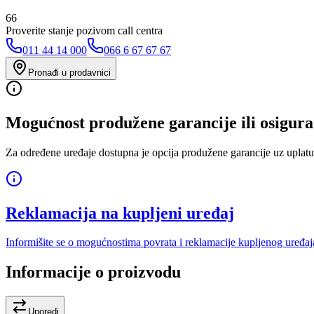
66
Proverite stanje pozivom call centra
011 44 14 000
066 6 67 67 67
Pronađi u prodavnici
Mogućnost produžene garancije ili osigura
Za određene uređaje dostupna je opcija produžene garancije uz uplatu
Reklamacija na kupljeni uređaj
Informišite se o mogućnostima povrata i reklamacije kupljenog uređaj
Informacije o proizvodu
Uporedi