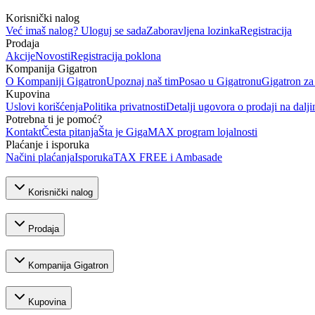
Korisnički nalog
Već imaš nalog? Uloguj se sada
Zaboravljena lozinka
Registracija
Prodaja
Akcije
Novosti
Registracija poklona
Kompanija Gigatron
O Kompaniji Gigatron
Upoznaj naš tim
Posao u Gigatronu
Gigatron za
Kupovina
Uslovi korišćenja
Politika privatnosti
Detalji ugovora o prodaji na dalji
Potrebna ti je pomoć?
Kontakt
Česta pitanja
Šta je GigaMAX program lojalnosti
Plaćanje i isporuka
Načini plaćanja
Isporuka
TAX FREE i Ambasade
Korisnički nalog
Prodaja
Kompanija Gigatron
Kupovina