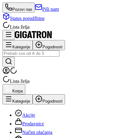
Piši nam
Pozovi nas
Status porudžbine
Lista želja
Kategorije
Pogodnosti
Lista želja
Korpa
Kategorije
Pogodnosti
Akcije
Prodavnice
Načini plaćanja