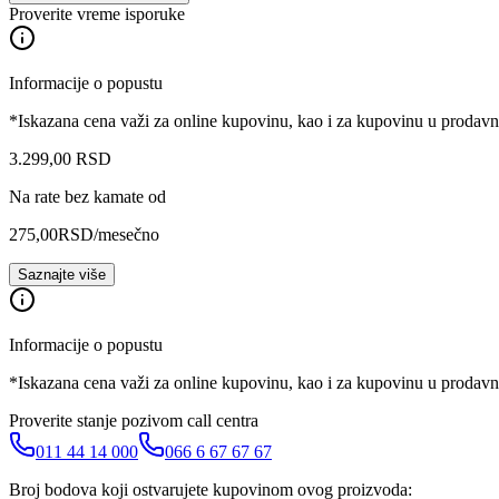
Proverite vreme isporuke
Informacije o popustu
*Iskazana cena važi za online kupovinu, kao i za kupovinu u prodav
3.299
,
00
RSD
Na rate bez kamate od
275,00
RSD
/mesečno
Saznajte više
Informacije o popustu
*Iskazana cena važi za online kupovinu, kao i za kupovinu u prodav
Proverite stanje pozivom call centra
011 44 14 000
066 6 67 67 67
Broj bodova koji ostvarujete kupovinom ovog proizvoda: