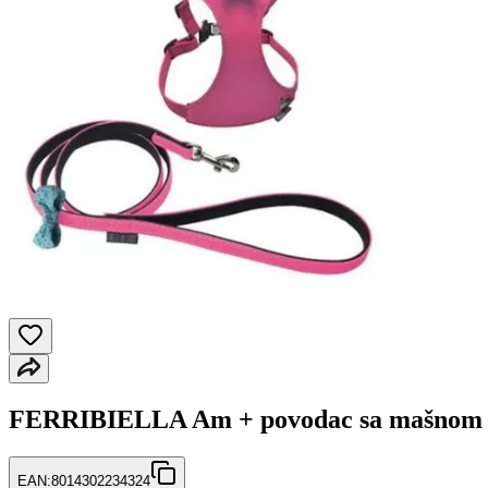
FERRIBIELLA Am + povodac sa mašnom 
EAN:
8014302234324