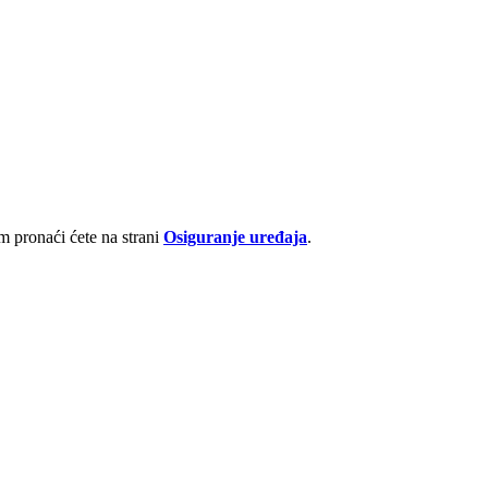
 pronaći ćete na strani
Osiguranje uređaja
.