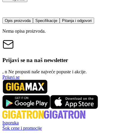
Opis proizvoda
Specifikacije
Pitanja i odgovori
Nema opisa proizvoda.
Prijavi se na naš newsletter
, n
N
e propusti naše najveće popuste i akcije.
Prijavi se
Isporuka
Šok cene i promocije