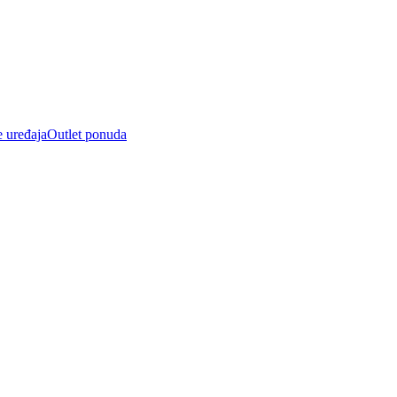
e uređaja
Outlet ponuda