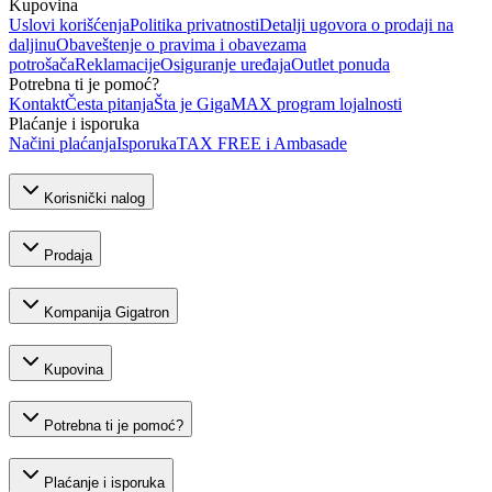
Kupovina
Uslovi korišćenja
Politika privatnosti
Detalji ugovora o prodaji na
daljinu
Obaveštenje o pravima i obavezama
potrošača
Reklamacije
Osiguranje uređaja
Outlet ponuda
Potrebna ti je pomoć?
Kontakt
Česta pitanja
Šta je GigaMAX program lojalnosti
Plaćanje i isporuka
Načini plaćanja
Isporuka
TAX FREE i Ambasade
Korisnički nalog
Prodaja
Kompanija Gigatron
Kupovina
Potrebna ti je pomoć?
Plaćanje i isporuka