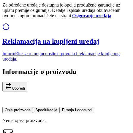
Za određene uređaje dostupna je opcija produžene garancije uz
uplatu premije osiguranja. Detalje i spisak uređaja obuhvaćenih
ovom uslugom pronaći ćete na strani
Osiguranje uređaja
.
Reklamacija na kupljeni uređaj
Informišite se o mogućnostima povrata i reklamacije kupljenog
uređaja.
Informacije o proizvodu
Uporedi
Opis proizvoda
Specifikacije
Pitanja i odgovori
Nema opisa proizvoda.