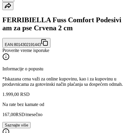
FERRIBIELLA Fuss Comfort Podesivi
am za pse Crvena 2 cm
EAN:
8014302191443
Proverite vreme isporuke
Informacije o popustu
*Iskazana cena važi za online kupovinu, kao i za kupovinu u
prodavnicama za gotovinski način plaćanja sa dospećem odmah.
1.999
,
00
RSD
Na rate bez kamate od
167,00
RSD
/mesečno
Saznajte više