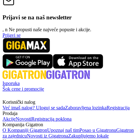
Prijavi se na naš newsletter
, n
N
e propusti naše najveće popuste i akcije.
Prijavi se
Isporuka
Šok cene i promocije
Korisnički nalog
Već imaš nalog? Uloguj se sada
Zaboravljena lozinka
Registracija
Prodaja
Akcije
Novosti
Registracija poklona
Kompanija Gigatron
O Kompaniji Gigatron
Upoznaj naš tim
Posao u Gigatronu
Gigatron
za zajednicu
Novosti iz Gigatrona
Zakupljujemo lokale