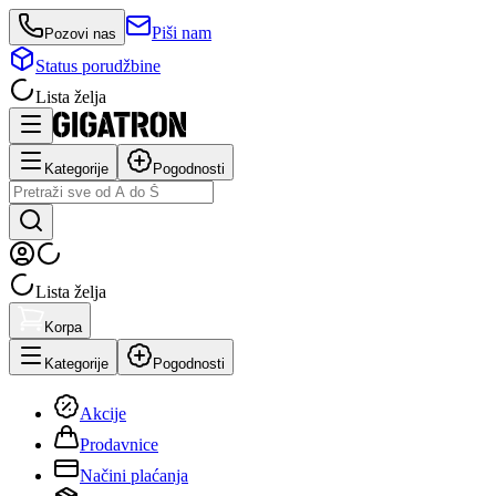
Piši nam
Pozovi nas
Status porudžbine
Lista želja
Kategorije
Pogodnosti
Lista želja
Korpa
Kategorije
Pogodnosti
Akcije
Prodavnice
Načini plaćanja