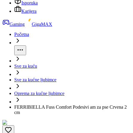
Isporuka
Karijera
Gaming
GigaMAX
Početna
Sve za kuću
Sve za kućne ljubimce
Oprema za kućne ljubimce
FERRIBIELLA Fuss Comfort Podesivi am za pse Crvena 2
cm