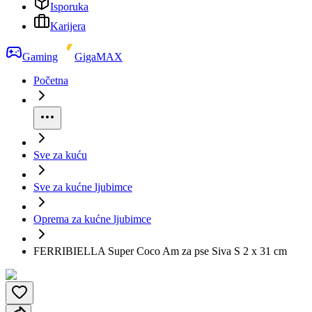
Isporuka
Karijera
Gaming
GigaMAX
Početna
Sve za kuću
Sve za kućne ljubimce
Oprema za kućne ljubimce
FERRIBIELLA Super Coco Am za pse Siva S 2 x 31 cm