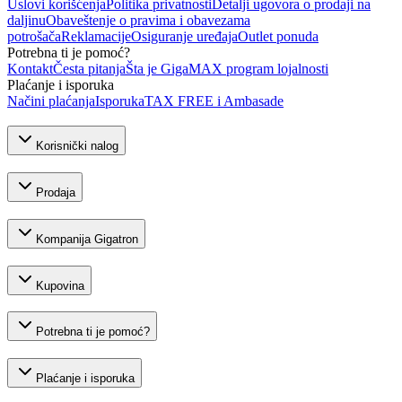
Uslovi korišćenja
Politika privatnosti
Detalji ugovora o prodaji na
daljinu
Obaveštenje o pravima i obavezama
potrošača
Reklamacije
Osiguranje uređaja
Outlet ponuda
Potrebna ti je pomoć?
Kontakt
Česta pitanja
Šta je GigaMAX program lojalnosti
Plaćanje i isporuka
Načini plaćanja
Isporuka
TAX FREE i Ambasade
Korisnički nalog
Prodaja
Kompanija Gigatron
Kupovina
Potrebna ti je pomoć?
Plaćanje i isporuka