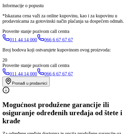
Informacije o popustu
*Iskazana cena važi za online kupovinu, kao i za kupovinu u
prodavnicama za gotovinski način plaćanja sa dospećem odmah.
Proverite stanje pozivom call centra
011 44 14 000
066 6 67 67 67
Broj bodova koji ostvarujete kupovinom ovog proizvoda:
20
Proverite stanje pozivom call centra
011 44 14 000
066 6 67 67 67
Pronađi u prodavnici
Mogućnost produžene garancije ili
osiguranje određenih uređaja od štete i
krađe
Za određene uređaje dostupna je opcija produžene garancije uz