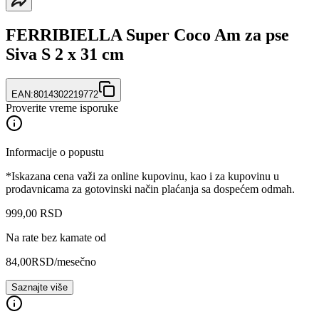
FERRIBIELLA Super Coco Am za pse
Siva S 2 x 31 cm
EAN:
8014302219772
Proverite vreme isporuke
Informacije o popustu
*Iskazana cena važi za online kupovinu, kao i za kupovinu u
prodavnicama za gotovinski način plaćanja sa dospećem odmah.
999
,
00
RSD
Na rate bez kamate od
84,00
RSD
/mesečno
Saznajte više