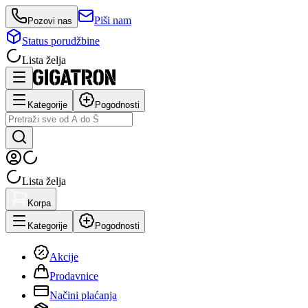
Piši nam
Pozovi nas
Status porudžbine
Lista želja
Kategorije
Pogodnosti
Lista želja
Korpa
Kategorije
Pogodnosti
Akcije
Prodavnice
Načini plaćanja