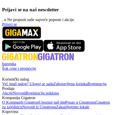
Prijavi se na naš newsletter
, n
N
e propusti naše najveće popuste i akcije.
Prijavi se
Isporuka
Šok cene i promocije
Korisnički nalog
Već imaš nalog? Uloguj se sada
Zaboravljena lozinka
Registracija
Prodaja
Akcije
Novosti
Registracija poklona
Kompanija Gigatron
O Kompaniji Gigatron
Upoznaj naš tim
Posao u Gigatronu
Gigatron
za zajednicu
Novosti iz Gigatrona
Zakupljujemo lokale
Kupovina