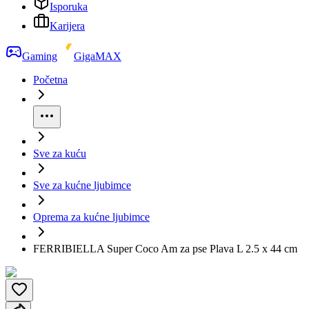
Isporuka
Karijera
Gaming
GigaMAX
Početna
Sve za kuću
Sve za kućne ljubimce
Oprema za kućne ljubimce
FERRIBIELLA Super Coco Am za pse Plava L 2.5 x 44 cm