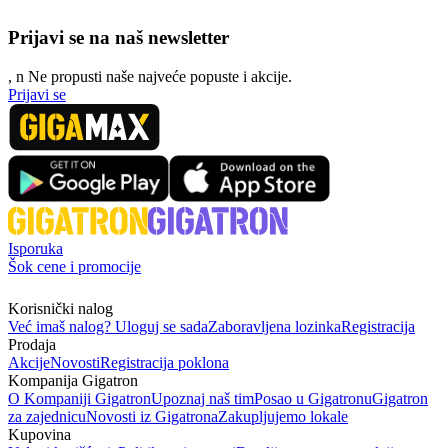
Prijavi se na naš newsletter
, n
N
e propusti naše najveće popuste i akcije.
Prijavi se
Isporuka
Šok cene i promocije
Korisnički nalog
Već imaš nalog? Uloguj se sada
Zaboravljena lozinka
Registracija
Prodaja
Akcije
Novosti
Registracija poklona
Kompanija Gigatron
O Kompaniji Gigatron
Upoznaj naš tim
Posao u Gigatronu
Gigatron
za zajednicu
Novosti iz Gigatrona
Zakupljujemo lokale
Kupovina