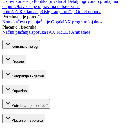
Uslovi korišćenja
Politika privatnosti
Detalji ugovora o prodaji na
daljinu
Obaveštenje o pravima i obavezama
potrošača
Reklamacije
Osiguranje uređaja
Outlet ponuda
Potrebna ti je pomoć?
Kontakt
Česta pitanja
Šta je GigaMAX program lojalnosti
Plaćanje i isporuka
Načini plaćanja
Isporuka
TAX FREE i Ambasade
Korisnički nalog
Prodaja
Kompanija Gigatron
Kupovina
Potrebna ti je pomoć?
Plaćanje i isporuka