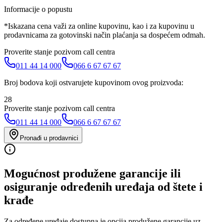
Informacije o popustu
*Iskazana cena važi za online kupovinu, kao i za kupovinu u
prodavnicama za gotovinski način plaćanja sa dospećem odmah.
Proverite stanje pozivom call centra
011 44 14 000
066 6 67 67 67
Broj bodova koji ostvarujete kupovinom ovog proizvoda:
28
Proverite stanje pozivom call centra
011 44 14 000
066 6 67 67 67
Pronađi u prodavnici
Mogućnost produžene garancije ili
osiguranje određenih uređaja od štete i
krađe
Za određene uređaje dostupna je opcija produžene garancije uz