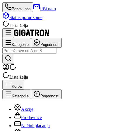
Piši nam
Pozovi nas
Status porudžbine
Lista želja
Kategorije
Pogodnosti
Lista želja
Korpa
Kategorije
Pogodnosti
Akcije
Prodavnice
Načini plaćanja