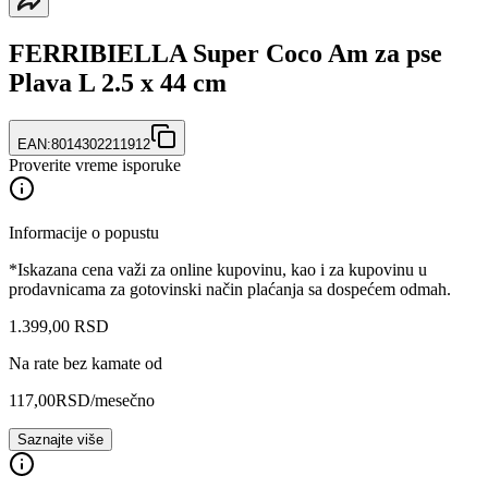
FERRIBIELLA Super Coco Am za pse
Plava L 2.5 x 44 cm
EAN:
8014302211912
Proverite vreme isporuke
Informacije o popustu
*Iskazana cena važi za online kupovinu, kao i za kupovinu u
prodavnicama za gotovinski način plaćanja sa dospećem odmah.
1.399
,
00
RSD
Na rate bez kamate od
117,00
RSD
/mesečno
Saznajte više