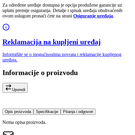
Za određene uređaje dostupna je opcija produžene garancije uz
uplatu premije osiguranja. Detalje i spisak uređaja obuhvaćenih
ovom uslugom pronaći ćete na strani
Osiguranje uređaja
.
Reklamacija na kupljeni uređaj
Informišite se o mogućnostima povrata i reklamacije kupljenog
uređaja.
Informacije o proizvodu
Uporedi
Opis proizvoda
Specifikacije
Pitanja i odgovori
Nema opisa proizvoda.