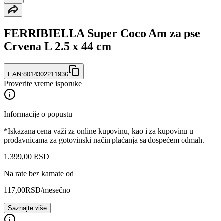
FERRIBIELLA Super Coco Am za pse
Crvena L 2.5 x 44 cm
EAN:
8014302211936
Proverite vreme isporuke
Informacije o popustu
*Iskazana cena važi za online kupovinu, kao i za kupovinu u
prodavnicama za gotovinski način plaćanja sa dospećem odmah.
1.399
,
00
RSD
Na rate bez kamate od
117,00
RSD
/mesečno
Saznajte više