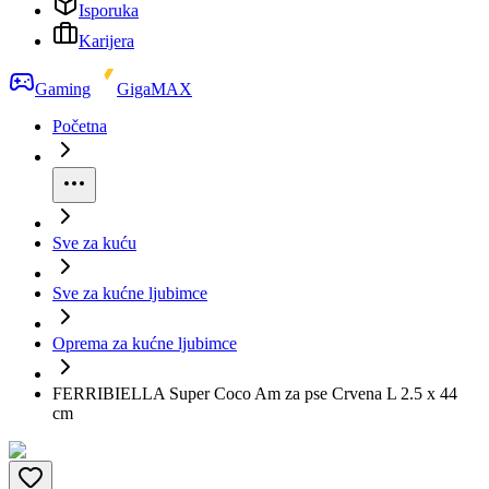
Isporuka
Karijera
Gaming
GigaMAX
Početna
Sve za kuću
Sve za kućne ljubimce
Oprema za kućne ljubimce
FERRIBIELLA Super Coco Am za pse Crvena L 2.5 x 44
cm