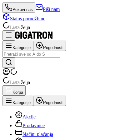
Piši nam
Pozovi nas
Status porudžbine
Lista želja
Kategorije
Pogodnosti
Lista želja
Korpa
Kategorije
Pogodnosti
Akcije
Prodavnice
Načini plaćanja