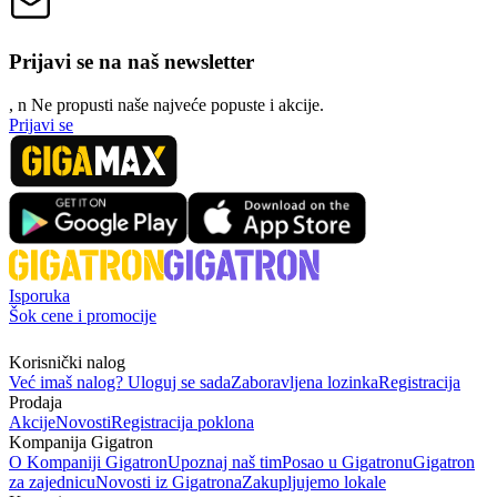
Prijavi se na naš newsletter
, n
N
e propusti naše najveće popuste i akcije.
Prijavi se
Isporuka
Šok cene i promocije
Korisnički nalog
Već imaš nalog? Uloguj se sada
Zaboravljena lozinka
Registracija
Prodaja
Akcije
Novosti
Registracija poklona
Kompanija Gigatron
O Kompaniji Gigatron
Upoznaj naš tim
Posao u Gigatronu
Gigatron
za zajednicu
Novosti iz Gigatrona
Zakupljujemo lokale