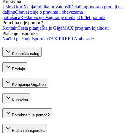
Kupovina
Uslovi korišćenja
Politika privatnosti
Detalji ugovora o prodaji na
daljinu
Obaveštenje o pravima i obavezama
potrošača
Reklamacije
Osiguranje uređaja
Outlet ponuda
Potrebna ti je pomoć?
Kontakt
Česta pitanja
Šta je GigaMAX program lojalnosti
Plaćanje i isporuka
Načini plaćanja
Isporuka
TAX FREE i Ambasade
Korisnički nalog
Prodaja
Kompanija Gigatron
Kupovina
Potrebna ti je pomoć?
Plaćanje i isporuka