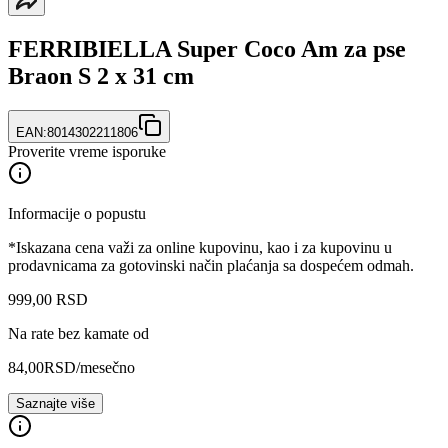
FERRIBIELLA Super Coco Am za pse
Braon S 2 x 31 cm
EAN:
8014302211806
Proverite vreme isporuke
Informacije o popustu
*Iskazana cena važi za online kupovinu, kao i za kupovinu u
prodavnicama za gotovinski način plaćanja sa dospećem odmah.
999
,
00
RSD
Na rate bez kamate od
84,00
RSD
/mesečno
Saznajte više