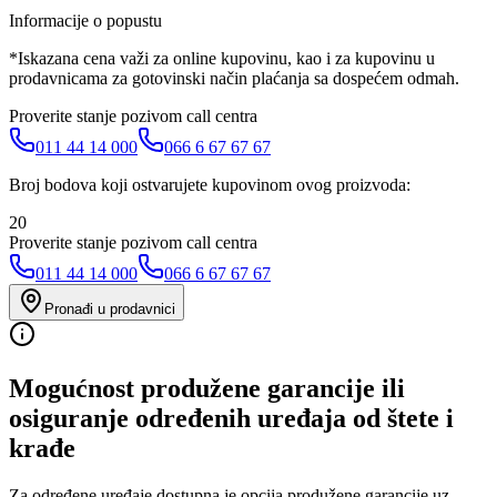
Informacije o popustu
*Iskazana cena važi za online kupovinu, kao i za kupovinu u
prodavnicama za gotovinski način plaćanja sa dospećem odmah.
Proverite stanje pozivom call centra
011 44 14 000
066 6 67 67 67
Broj bodova koji ostvarujete kupovinom ovog proizvoda:
20
Proverite stanje pozivom call centra
011 44 14 000
066 6 67 67 67
Pronađi u prodavnici
Mogućnost produžene garancije ili
osiguranje određenih uređaja od štete i
krađe
Za određene uređaje dostupna je opcija produžene garancije uz