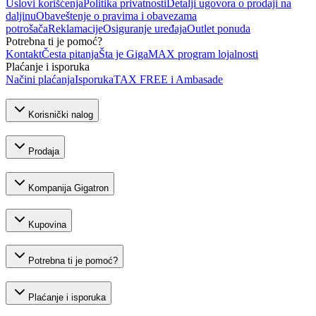
Uslovi korišćenja
Politika privatnosti
Detalji ugovora o prodaji na
daljinu
Obaveštenje o pravima i obavezama
potrošača
Reklamacije
Osiguranje uređaja
Outlet ponuda
Potrebna ti je pomoć?
Kontakt
Česta pitanja
Šta je GigaMAX program lojalnosti
Plaćanje i isporuka
Načini plaćanja
Isporuka
TAX FREE i Ambasade
Korisnički nalog
Prodaja
Kompanija Gigatron
Kupovina
Potrebna ti je pomoć?
Plaćanje i isporuka