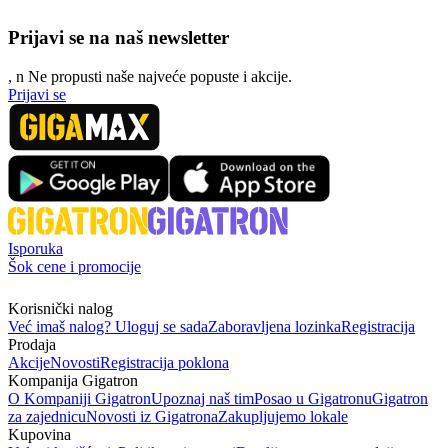
Prijavi se na naš newsletter
, n
N
e propusti naše najveće popuste i akcije.
Prijavi se
Isporuka
Šok cene i promocije
Korisnički nalog
Već imaš nalog? Uloguj se sada
Zaboravljena lozinka
Registracija
Prodaja
Akcije
Novosti
Registracija poklona
Kompanija Gigatron
O Kompaniji Gigatron
Upoznaj naš tim
Posao u Gigatronu
Gigatron
za zajednicu
Novosti iz Gigatrona
Zakupljujemo lokale
Kupovina