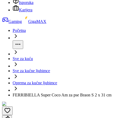
Isporuka
Karijera
Gaming
GigaMAX
Početna
Sve za kuću
Sve za kućne ljubimce
Oprema za kućne ljubimce
FERRIBIELLA Super Coco Am za pse Braon S 2 x 31 cm