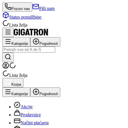
Piši nam
Pozovi nas
Status porudžbine
Lista želja
Kategorije
Pogodnosti
Lista želja
Korpa
Kategorije
Pogodnosti
Akcije
Prodavnice
Načini plaćanja