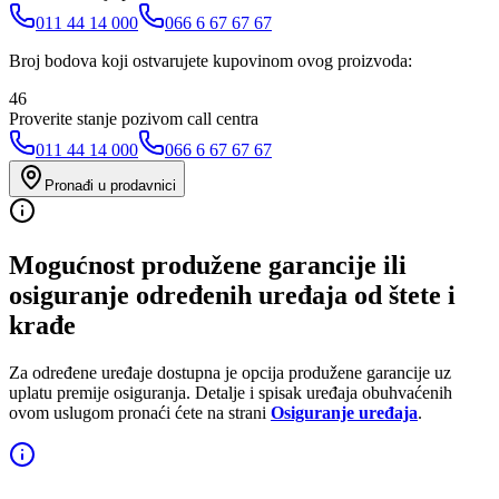
011 44 14 000
066 6 67 67 67
Broj bodova koji ostvarujete kupovinom ovog proizvoda:
46
Proverite stanje pozivom call centra
011 44 14 000
066 6 67 67 67
Pronađi u prodavnici
Mogućnost produžene garancije ili
osiguranje određenih uređaja od štete i
krađe
Za određene uređaje dostupna je opcija produžene garancije uz
uplatu premije osiguranja. Detalje i spisak uređaja obuhvaćenih
ovom uslugom pronaći ćete na strani
Osiguranje uređaja
.