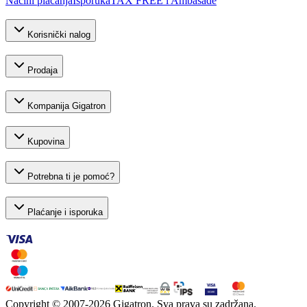
Načini plaćanja
Isporuka
TAX FREE i Ambasade
Korisnički nalog
Prodaja
Kompanija Gigatron
Kupovina
Potrebna ti je pomoć?
Plaćanje i isporuka
Copyright © 2007-
2026
Gigatron. Sva prava su zadržana.