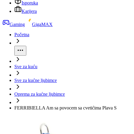
Isporuka
Karijera
Gaming
GigaMAX
Početna
Sve za kuću
Sve za kućne ljubimce
Oprema za kućne ljubimce
FERRIBIELLA Am sa povocem sa cvetićima Plava S