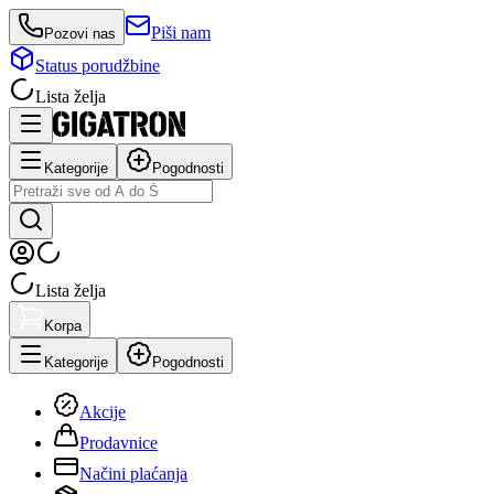
Piši nam
Pozovi nas
Status porudžbine
Lista želja
Kategorije
Pogodnosti
Lista želja
Korpa
Kategorije
Pogodnosti
Akcije
Prodavnice
Načini plaćanja