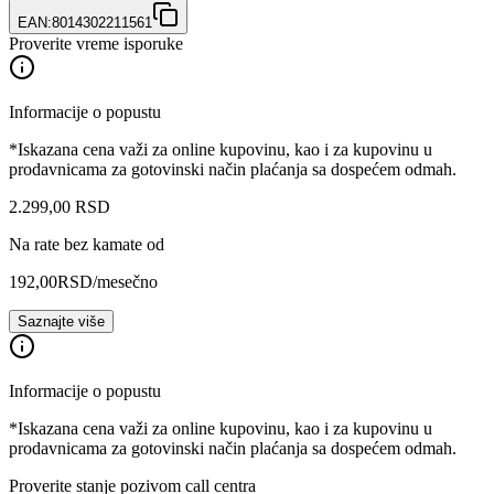
EAN:
8014302211561
Proverite vreme isporuke
Informacije o popustu
*Iskazana cena važi za online kupovinu, kao i za kupovinu u
prodavnicama za gotovinski način plaćanja sa dospećem odmah.
2.299
,
00
RSD
Na rate bez kamate od
192,00
RSD
/mesečno
Saznajte više
Informacije o popustu
*Iskazana cena važi za online kupovinu, kao i za kupovinu u
prodavnicama za gotovinski način plaćanja sa dospećem odmah.
Proverite stanje pozivom call centra