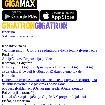
Isporuka
Šok cene i promocije
Korisnički nalog
Već imaš nalog? Uloguj se sada
Zaboravljena lozinka
Registracija
Prodaja
Akcije
Novosti
Registracija poklona
Kompanija Gigatron
O Kompaniji Gigatron
Upoznaj naš tim
Posao u Gigatronu
Gigatron
za zajednicu
Novosti iz Gigatrona
Zakupljujemo lokale
Kupovina
Uslovi korišćenja
Politika privatnosti
Detalji ugovora o prodaji na
daljinu
Obaveštenje o pravima i obavezama
potrošača
Reklamacije
Osiguranje uređaja
Outlet ponuda
Potrebna ti je pomoć?
Kontakt
Česta pitanja
Šta je GigaMAX program lojalnosti
Plaćanje i isporuka