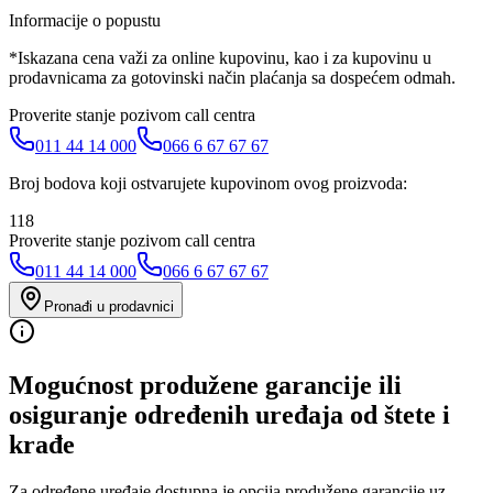
Informacije o popustu
*Iskazana cena važi za online kupovinu, kao i za kupovinu u
prodavnicama za gotovinski način plaćanja sa dospećem odmah.
Proverite stanje pozivom call centra
011 44 14 000
066 6 67 67 67
Broj bodova koji ostvarujete kupovinom ovog proizvoda:
118
Proverite stanje pozivom call centra
011 44 14 000
066 6 67 67 67
Pronađi u prodavnici
Mogućnost produžene garancije ili
osiguranje određenih uređaja od štete i
krađe
Za određene uređaje dostupna je opcija produžene garancije uz