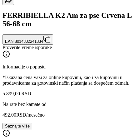
FERRIBIELLA K2 Am za pse Crvena L
56-68 cm
EAN:
8014302241834
Proverite vreme isporuke
Informacije o popustu
*Iskazana cena važi za online kupovinu, kao i za kupovinu u
prodavnicama za gotovinski način plaćanja sa dospećem odmah.
5.899
,
00
RSD
Na rate bez kamate od
492,00
RSD
/mesečno
Saznajte više