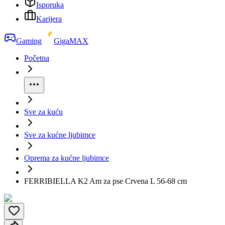
Isporuka
Karijera
Gaming
GigaMAX
Početna
Sve za kuću
Sve za kućne ljubimce
Oprema za kućne ljubimce
FERRIBIELLA K2 Am za pse Crvena L 56-68 cm