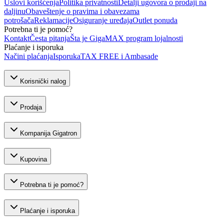
Uslovi korišćenja
Politika privatnosti
Detalji ugovora o prodaji na
daljinu
Obaveštenje o pravima i obavezama
potrošača
Reklamacije
Osiguranje uređaja
Outlet ponuda
Potrebna ti je pomoć?
Kontakt
Česta pitanja
Šta je GigaMAX program lojalnosti
Plaćanje i isporuka
Načini plaćanja
Isporuka
TAX FREE i Ambasade
Korisnički nalog
Prodaja
Kompanija Gigatron
Kupovina
Potrebna ti je pomoć?
Plaćanje i isporuka