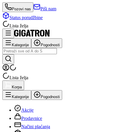
Piši nam
Pozovi nas
Status porudžbine
Lista želja
Kategorije
Pogodnosti
Lista želja
Korpa
Kategorije
Pogodnosti
Akcije
Prodavnice
Načini plaćanja