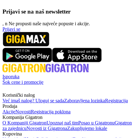
Prijavi se na naš newsletter
, n
N
e propusti naše najveće popuste i akcije.
Prijavi se
Isporuka
Šok cene i promocije
Korisnički nalog
Već imaš nalog? Uloguj se sada
Zaboravljena lozinka
Registracija
Prodaja
Akcije
Novosti
Registracija poklona
Kompanija Gigatron
O Kompaniji Gigatron
Upoznaj naš tim
Posao u Gigatronu
Gigatron
za zajednicu
Novosti iz Gigatrona
Zakupljujemo lokale
Kupovina