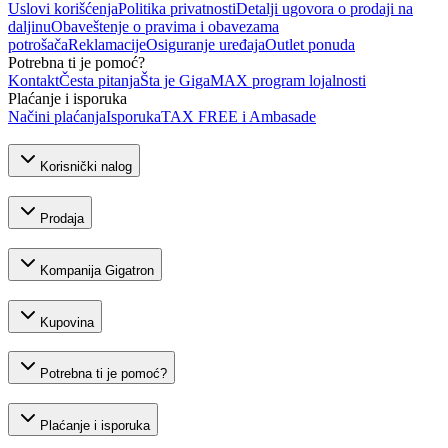
Uslovi korišćenja
Politika privatnosti
Detalji ugovora o prodaji na
daljinu
Obaveštenje o pravima i obavezama
potrošača
Reklamacije
Osiguranje uređaja
Outlet ponuda
Potrebna ti je pomoć?
Kontakt
Česta pitanja
Šta je GigaMAX program lojalnosti
Plaćanje i isporuka
Načini plaćanja
Isporuka
TAX FREE i Ambasade
Korisnički nalog
Prodaja
Kompanija Gigatron
Kupovina
Potrebna ti je pomoć?
Plaćanje i isporuka