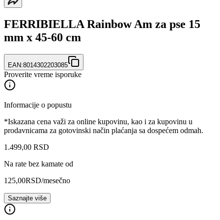
FERRIBIELLA Rainbow Am za pse 15
mm x 45-60 cm
EAN:
8014302203085
Proverite vreme isporuke
Informacije o popustu
*Iskazana cena važi za online kupovinu, kao i za kupovinu u
prodavnicama za gotovinski način plaćanja sa dospećem odmah.
1.499
,
00
RSD
Na rate bez kamate od
125,00
RSD
/mesečno
Saznajte više