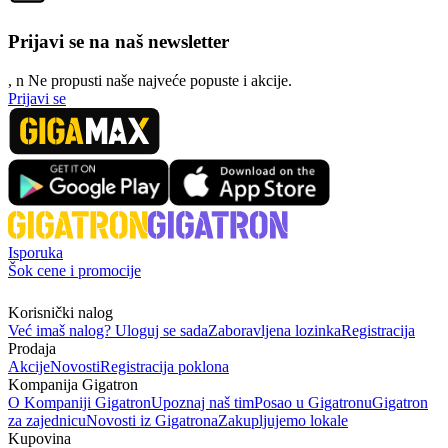
Prijavi se na naš newsletter
, n
N
e propusti naše najveće popuste i akcije.
Prijavi se
Isporuka
Šok cene i promocije
Korisnički nalog
Već imaš nalog? Uloguj se sada
Zaboravljena lozinka
Registracija
Prodaja
Akcije
Novosti
Registracija poklona
Kompanija Gigatron
O Kompaniji Gigatron
Upoznaj naš tim
Posao u Gigatronu
Gigatron
za zajednicu
Novosti iz Gigatrona
Zakupljujemo lokale
Kupovina