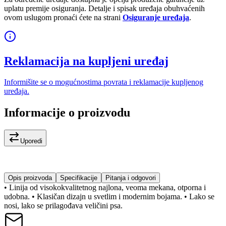
uplatu premije osiguranja. Detalje i spisak uređaja obuhvaćenih
ovom uslugom pronaći ćete na strani
Osiguranje uređaja
.
Reklamacija na kupljeni uređaj
Informišite se o mogućnostima povrata i reklamacije kupljenog
uređaja.
Informacije o proizvodu
Uporedi
Opis proizvoda
Specifikacije
Pitanja i odgovori
• Linija od visokokvalitetnog najlona, veoma mekana, otporna i
udobna. • Klasičan dizajn u svetlim i modernim bojama. • Lako se
nosi, lako se prilagođava veličini psa.