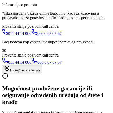
Informacije o popustu
*Iskazana cena važi za online kupovinu, kao i za kupovinu u
prodavnicama za gotovinski način plaćanja sa dospećem odmah.
Proverite stanje pozivom call centra
011 44 14 000
066 6 67 67 67
Broj bodova koji ostvarujete kupovinom ovog proizvoda:
30
Proverite stanje pozivom call centra
011 44 14 000
066 6 67 67 67
Pronađi u prodavnici
Mogućnost produžene garancije ili
osiguranje određenih uređaja od štete i
krađe
Za određene uređaje dostupna je opcija produžene garancije uz