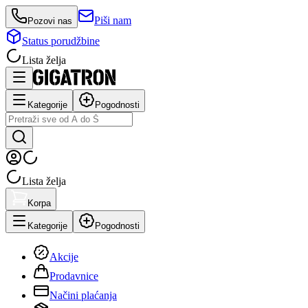
Piši nam
Pozovi nas
Status porudžbine
Lista želja
Kategorije
Pogodnosti
Lista želja
Korpa
Kategorije
Pogodnosti
Akcije
Prodavnice
Načini plaćanja