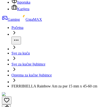
Isporuka
Karijera
Gaming
GigaMAX
Početna
Sve za kuću
Sve za kućne ljubimce
Oprema za kućne ljubimce
FERRIBIELLA Rainbow Am za pse 15 mm x 45-60 cm