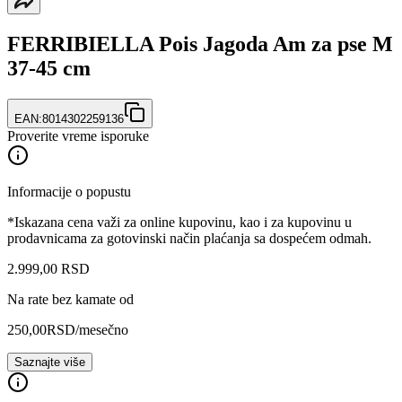
FERRIBIELLA Pois Jagoda Am za pse M
37-45 cm
EAN:
8014302259136
Proverite vreme isporuke
Informacije o popustu
*Iskazana cena važi za online kupovinu, kao i za kupovinu u
prodavnicama za gotovinski način plaćanja sa dospećem odmah.
2.999
,
00
RSD
Na rate bez kamate od
250,00
RSD
/mesečno
Saznajte više