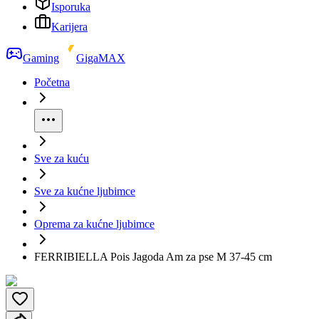
Isporuka
Karijera
Gaming
GigaMAX
Početna
Sve za kuću
Sve za kućne ljubimce
Oprema za kućne ljubimce
FERRIBIELLA Pois Jagoda Am za pse M 37-45 cm