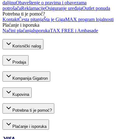
daljinu
Obaveštenje o pravima i obavezama
potrošača
Reklamacije
Osiguranje uređaja
Outlet ponuda
Potrebna ti je pomoć?
Kontakt
Česta pitanja
Šta je GigaMAX program lojalnosti
Plaćanje i isporuka
Načini plaćanja
Isporuka
TAX FREE i Ambasade
Korisnički nalog
Prodaja
Kompanija Gigatron
Kupovina
Potrebna ti je pomoć?
Plaćanje i isporuka