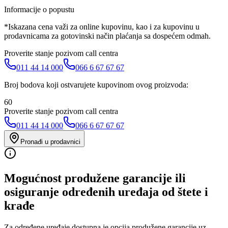
Informacije o popustu
*Iskazana cena važi za online kupovinu, kao i za kupovinu u
prodavnicama za gotovinski način plaćanja sa dospećem odmah.
Proverite stanje pozivom call centra
011 44 14 000
066 6 67 67 67
Broj bodova koji ostvarujete kupovinom ovog proizvoda:
60
Proverite stanje pozivom call centra
011 44 14 000
066 6 67 67 67
Pronađi u prodavnici
Mogućnost produžene garancije ili
osiguranje određenih uređaja od štete i
krađe
Za određene uređaje dostupna je opcija produžene garancije uz