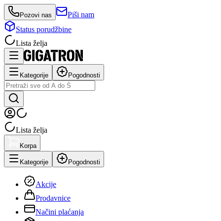
Piši nam
Pozovi nas
Status porudžbine
Lista želja
Kategorije
Pogodnosti
Lista želja
Korpa
Kategorije
Pogodnosti
Akcije
Prodavnice
Načini plaćanja