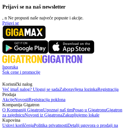
Prijavi se na naš newsletter
, n
N
e propusti naše najveće popuste i akcije.
Prijavi se
Isporuka
Šok cene i promocije
Korisnički nalog
Već imaš nalog? Uloguj se sada
Zaboravljena lozinka
Registracija
Prodaja
Akcije
Novosti
Registracija poklona
Kompanija Gigatron
O Kompaniji Gigatron
Upoznaj naš tim
Posao u Gigatronu
Gigatron
za zajednicu
Novosti iz Gigatrona
Zakupljujemo lokale
Kupovina
Uslovi korišćenja
Politika privatnosti
Detalji ugovora o prodaji na