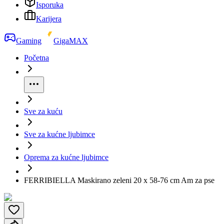
Isporuka
Karijera
Gaming
GigaMAX
Početna
Sve za kuću
Sve za kućne ljubimce
Oprema za kućne ljubimce
FERRIBIELLA Maskirano zeleni 20 x 58-76 cm Am za pse