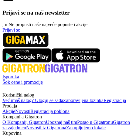
Prijavi se na naš newsletter
, n
N
e propusti naše najveće popuste i akcije.
Prijavi se
Isporuka
Šok cene i promocije
Korisnički nalog
Već imaš nalog? Uloguj se sada
Zaboravljena lozinka
Registracija
Prodaja
Akcije
Novosti
Registracija poklona
Kompanija Gigatron
O Kompaniji Gigatron
Upoznaj naš tim
Posao u Gigatronu
Gigatron
za zajednicu
Novosti iz Gigatrona
Zakupljujemo lokale
Kupovina