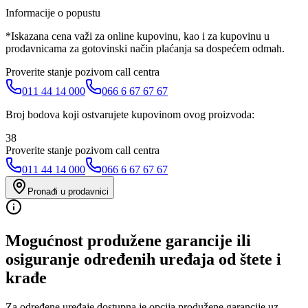
Informacije o popustu
*Iskazana cena važi za online kupovinu, kao i za kupovinu u
prodavnicama za gotovinski način plaćanja sa dospećem odmah.
Proverite stanje pozivom call centra
011 44 14 000
066 6 67 67 67
Broj bodova koji ostvarujete kupovinom ovog proizvoda:
38
Proverite stanje pozivom call centra
011 44 14 000
066 6 67 67 67
Pronađi u prodavnici
Mogućnost produžene garancije ili
osiguranje određenih uređaja od štete i
krađe
Za određene uređaje dostupna je opcija produžene garancije uz