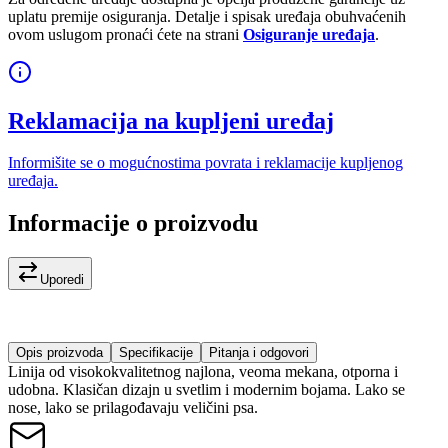
uplatu premije osiguranja. Detalje i spisak uređaja obuhvaćenih
ovom uslugom pronaći ćete na strani
Osiguranje uređaja
.
Reklamacija na kupljeni uređaj
Informišite se o mogućnostima povrata i reklamacije kupljenog
uređaja.
Informacije o proizvodu
Uporedi
Opis proizvoda
Specifikacije
Pitanja i odgovori
Linija od visokokvalitetnog najlona, veoma mekana, otporna i
udobna. Klasičan dizajn u svetlim i modernim bojama. Lako se
nose, lako se prilagođavaju veličini psa.