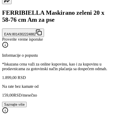
FERRIBIELLA Maskirano zeleni 20 x
58-76 cm Am za pse
EAN:
8014302224882
Proverite vreme isporuke
Informacije o popustu
*Iskazana cena važi za online kupovinu, kao i za kupovinu u
prodavnicama za gotovinski način plaćanja sa dospećem odmah.
1.899
,
00
RSD
Na rate bez kamate od
159,00
RSD
/mesečno
Saznajte više