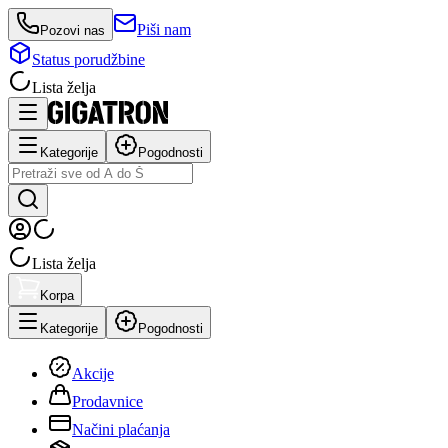
Piši nam
Pozovi nas
Status porudžbine
Lista želja
Kategorije
Pogodnosti
Lista želja
Korpa
Kategorije
Pogodnosti
Akcije
Prodavnice
Načini plaćanja