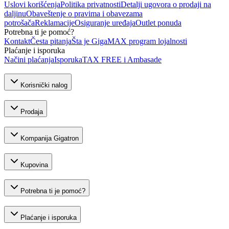
Uslovi korišćenja
Politika privatnosti
Detalji ugovora o prodaji na
daljinu
Obaveštenje o pravima i obavezama
potrošača
Reklamacije
Osiguranje uređaja
Outlet ponuda
Potrebna ti je pomoć?
Kontakt
Česta pitanja
Šta je GigaMAX program lojalnosti
Plaćanje i isporuka
Načini plaćanja
Isporuka
TAX FREE i Ambasade
Korisnički nalog
Prodaja
Kompanija Gigatron
Kupovina
Potrebna ti je pomoć?
Plaćanje i isporuka