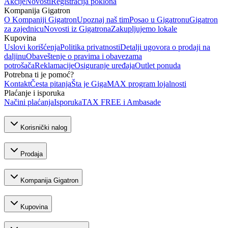
Akcije
Novosti
Registracija poklona
Kompanija Gigatron
O Kompaniji Gigatron
Upoznaj naš tim
Posao u Gigatronu
Gigatron
za zajednicu
Novosti iz Gigatrona
Zakupljujemo lokale
Kupovina
Uslovi korišćenja
Politika privatnosti
Detalji ugovora o prodaji na
daljinu
Obaveštenje o pravima i obavezama
potrošača
Reklamacije
Osiguranje uređaja
Outlet ponuda
Potrebna ti je pomoć?
Kontakt
Česta pitanja
Šta je GigaMAX program lojalnosti
Plaćanje i isporuka
Načini plaćanja
Isporuka
TAX FREE i Ambasade
Korisnički nalog
Prodaja
Kompanija Gigatron
Kupovina