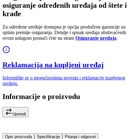
osiguranje određenih uređaja od štete i
krađe
Za određene uređaje dostupna je opcija produžene garancije uz
uplatu premije osiguranja. Detalje i spisak uređaja obuhvaćenih
ovom uslugom pronaći ćete na strani
Osiguranje uređaja
.
Reklamacija na kupljeni uređaj
Informišite se o mogućnostima povrata i reklamacije kupljenog
uređaja.
Informacije o proizvodu
Uporedi
Opis proizvoda
Specifikacije
Pitanja i odgovori