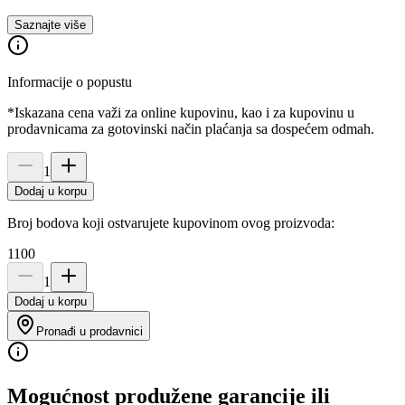
Saznajte više
Informacije o popustu
*Iskazana cena važi za online kupovinu, kao i za kupovinu u
prodavnicama za gotovinski način plaćanja sa dospećem odmah.
1
Dodaj u korpu
Broj bodova koji ostvarujete kupovinom ovog proizvoda:
1100
1
Dodaj u korpu
Pronađi u prodavnici
Mogućnost produžene garancije ili