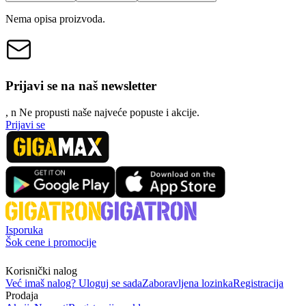
Nema opisa proizvoda.
Prijavi se na naš newsletter
, n
N
e propusti naše najveće popuste i akcije.
Prijavi se
Isporuka
Šok cene i promocije
Korisnički nalog
Već imaš nalog? Uloguj se sada
Zaboravljena lozinka
Registracija
Prodaja