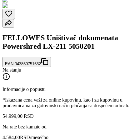
FELLOWES Uništivač dokumenata
Powershred LX-211 5050201
EAN:
043859751532
Na stanju
Informacije o popustu
*Iskazana cena važi za online kupovinu, kao i za kupovinu u
prodavnicama za gotovinski način plaćanja sa dospećem odmah.
54.999
,
00
RSD
Na rate bez kamate od
4.584,00
RSD
/mesečno