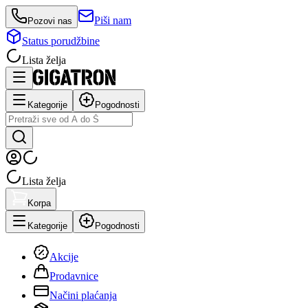
Piši nam
Pozovi nas
Status porudžbine
Lista želja
Kategorije
Pogodnosti
Lista želja
Korpa
Kategorije
Pogodnosti
Akcije
Prodavnice
Načini plaćanja