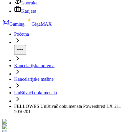
Isporuka
Karijera
Gaming
GigaMAX
Početna
Kancelarijska oprema
Kancelarijske mašine
Uništivači dokumenata
FELLOWES Uništivač dokumenata Powershred LX-211
5050201