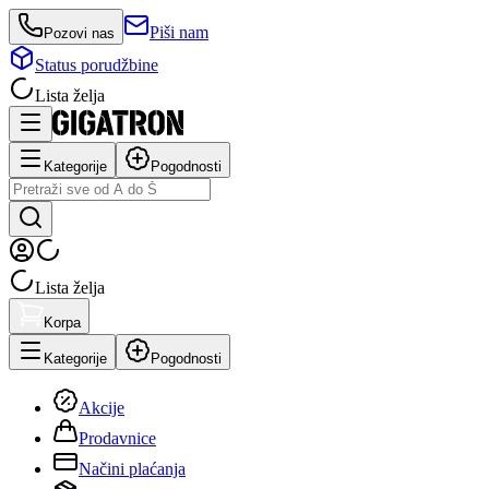
Piši nam
Pozovi nas
Status porudžbine
Lista želja
Kategorije
Pogodnosti
Lista želja
Korpa
Kategorije
Pogodnosti
Akcije
Prodavnice
Načini plaćanja