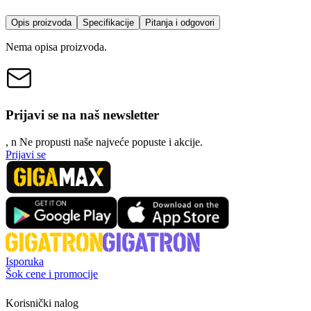
Opis proizvoda
Specifikacije
Pitanja i odgovori
Nema opisa proizvoda.
Prijavi se na naš newsletter
, n
N
e propusti naše najveće popuste i akcije.
Prijavi se
Isporuka
Šok cene i promocije
Korisnički nalog