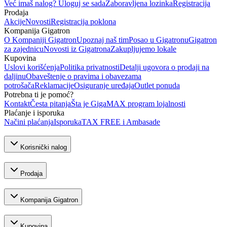
Već imaš nalog? Uloguj se sada
Zaboravljena lozinka
Registracija
Prodaja
Akcije
Novosti
Registracija poklona
Kompanija Gigatron
O Kompaniji Gigatron
Upoznaj naš tim
Posao u Gigatronu
Gigatron
za zajednicu
Novosti iz Gigatrona
Zakupljujemo lokale
Kupovina
Uslovi korišćenja
Politika privatnosti
Detalji ugovora o prodaji na
daljinu
Obaveštenje o pravima i obavezama
potrošača
Reklamacije
Osiguranje uređaja
Outlet ponuda
Potrebna ti je pomoć?
Kontakt
Česta pitanja
Šta je GigaMAX program lojalnosti
Plaćanje i isporuka
Načini plaćanja
Isporuka
TAX FREE i Ambasade
Korisnički nalog
Prodaja
Kompanija Gigatron
Kupovina