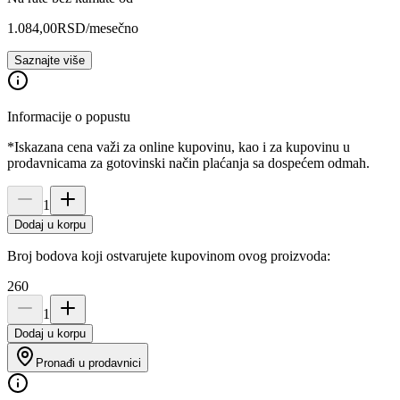
1.084,00
RSD
/mesečno
Saznajte više
Informacije o popustu
*Iskazana cena važi za online kupovinu, kao i za kupovinu u
prodavnicama za gotovinski način plaćanja sa dospećem odmah.
1
Dodaj u korpu
Broj bodova koji ostvarujete kupovinom ovog proizvoda:
260
1
Dodaj u korpu
Pronađi u prodavnici