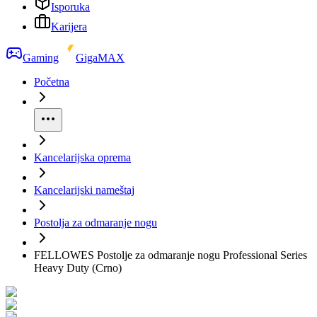
Isporuka
Karijera
Gaming
GigaMAX
Početna
Kancelarijska oprema
Kancelarijski nameštaj
Postolja za odmaranje nogu
FELLOWES Postolje za odmaranje nogu Professional Series
Heavy Duty (Crno)