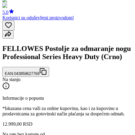
5.0
Korisnici su oduševljeni proizvodom!
FELLOWES Postolje za odmaranje nogu
Professional Series Heavy Duty (Crno)
EAN:
043859627769
Na stanju
Informacije o popustu
*Iskazana cena važi za online kupovinu, kao i za kupovinu u
prodavnicama za gotovinski način plaćanja sa dospećem odmah.
12.999
,
00
RSD
Na rate bez kamate od