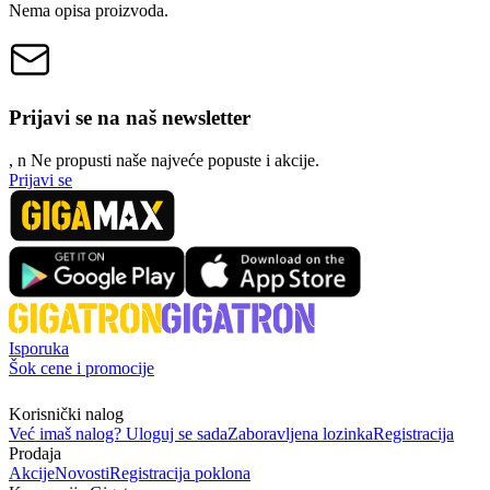
Nema opisa proizvoda.
Prijavi se na naš newsletter
, n
N
e propusti naše najveće popuste i akcije.
Prijavi se
Isporuka
Šok cene i promocije
Korisnički nalog
Već imaš nalog? Uloguj se sada
Zaboravljena lozinka
Registracija
Prodaja
Akcije
Novosti
Registracija poklona