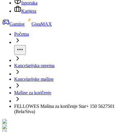
Isporuka
Karijera
Gaming
GigaMAX
Početna
Kancelarijska oprema
Kancelarijske mašine
Mašine za koričenje
FELLOWES Mašina za koričenje Star+ 150 5627501
(Bela/Siva)