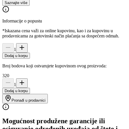
Saznajte više
Informacije o popustu
*Iskazana cena važi za online kupovinu, kao i za kupovinu u
prodavnicama za gotovinski način plaćanja sa dospećem odmah.
1
Dodaj u korpu
Broj bodova koji ostvarujete kupovinom ovog proizvoda:
320
1
Dodaj u korpu
Pronađi u prodavnici
Mogućnost produžene garancije ili
osiguranje određenih uređaja od štete i