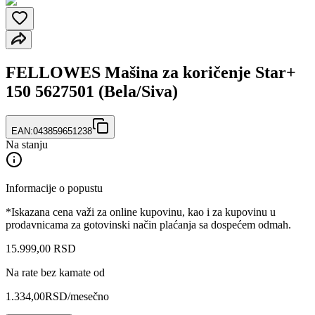
FELLOWES Mašina za koričenje Star+
150 5627501 (Bela/Siva)
EAN:
043859651238
Na stanju
Informacije o popustu
*Iskazana cena važi za online kupovinu, kao i za kupovinu u
prodavnicama za gotovinski način plaćanja sa dospećem odmah.
15.999
,
00
RSD
Na rate bez kamate od
1.334,00
RSD
/mesečno