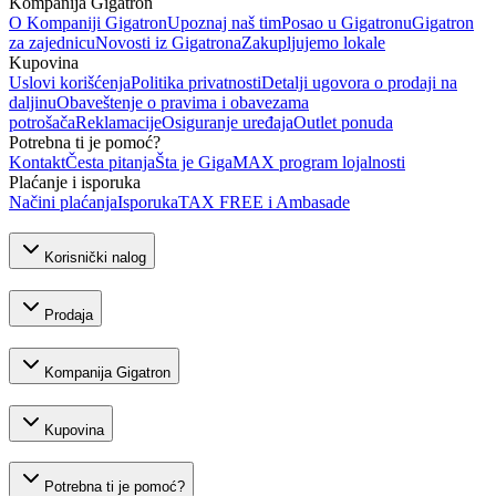
Kompanija Gigatron
O Kompaniji Gigatron
Upoznaj naš tim
Posao u Gigatronu
Gigatron
za zajednicu
Novosti iz Gigatrona
Zakupljujemo lokale
Kupovina
Uslovi korišćenja
Politika privatnosti
Detalji ugovora o prodaji na
daljinu
Obaveštenje o pravima i obavezama
potrošača
Reklamacije
Osiguranje uređaja
Outlet ponuda
Potrebna ti je pomoć?
Kontakt
Česta pitanja
Šta je GigaMAX program lojalnosti
Plaćanje i isporuka
Načini plaćanja
Isporuka
TAX FREE i Ambasade
Korisnički nalog
Prodaja
Kompanija Gigatron
Kupovina
Potrebna ti je pomoć?