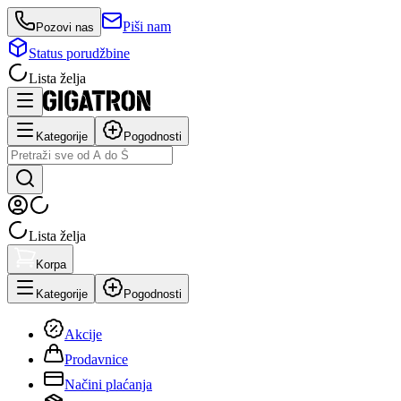
Piši nam
Pozovi nas
Status porudžbine
Lista želja
Kategorije
Pogodnosti
Lista želja
Korpa
Kategorije
Pogodnosti
Akcije
Prodavnice
Načini plaćanja