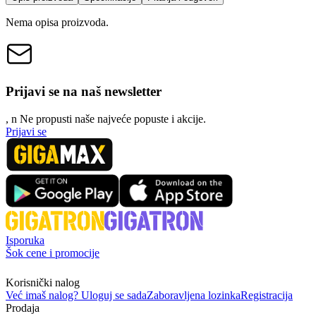
Nema opisa proizvoda.
Prijavi se na naš newsletter
, n
N
e propusti naše najveće popuste i akcije.
Prijavi se
Isporuka
Šok cene i promocije
Korisnički nalog
Već imaš nalog? Uloguj se sada
Zaboravljena lozinka
Registracija
Prodaja