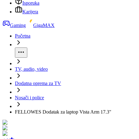
Isporuka
Karijera
Gaming
GigaMAX
Početna
TV, audio, video
Dodatna oprema za TV
Nosači i police
FELLOWES Dodatak za laptop Vista Arm 17.3"