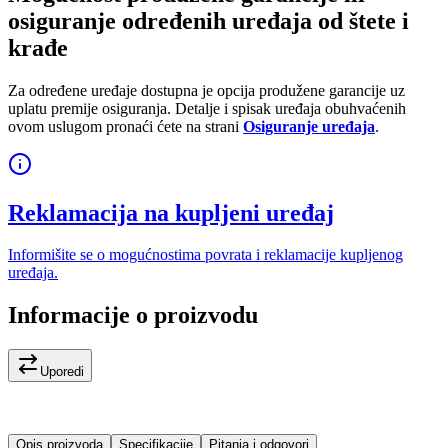
osiguranje određenih uređaja od štete i
krađe
Za određene uređaje dostupna je opcija produžene garancije uz
uplatu premije osiguranja. Detalje i spisak uređaja obuhvaćenih
ovom uslugom pronaći ćete na strani
Osiguranje uređaja
.
Reklamacija na kupljeni uređaj
Informišite se o mogućnostima povrata i reklamacije kupljenog
uređaja.
Informacije o proizvodu
Uporedi
Opis proizvoda
Specifikacije
Pitanja i odgovori