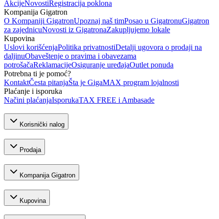
Akcije
Novosti
Registracija poklona
Kompanija Gigatron
O Kompaniji Gigatron
Upoznaj naš tim
Posao u Gigatronu
Gigatron
za zajednicu
Novosti iz Gigatrona
Zakupljujemo lokale
Kupovina
Uslovi korišćenja
Politika privatnosti
Detalji ugovora o prodaji na
daljinu
Obaveštenje o pravima i obavezama
potrošača
Reklamacije
Osiguranje uređaja
Outlet ponuda
Potrebna ti je pomoć?
Kontakt
Česta pitanja
Šta je GigaMAX program lojalnosti
Plaćanje i isporuka
Načini plaćanja
Isporuka
TAX FREE i Ambasade
Korisnički nalog
Prodaja
Kompanija Gigatron
Kupovina