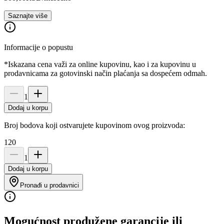
Saznajte više
Informacije o popustu
*Iskazana cena važi za online kupovinu, kao i za kupovinu u
prodavnicama za gotovinski način plaćanja sa dospećem odmah.
1
Dodaj u korpu
Broj bodova koji ostvarujete kupovinom ovog proizvoda:
120
1
Dodaj u korpu
Pronađi u prodavnici
Mogućnost produžene garancije ili