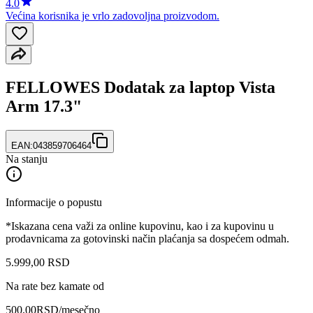
4.0
Većina korisnika je vrlo zadovoljna proizvodom.
FELLOWES Dodatak za laptop Vista
Arm 17.3"
EAN:
043859706464
Na stanju
Informacije o popustu
*Iskazana cena važi za online kupovinu, kao i za kupovinu u
prodavnicama za gotovinski način plaćanja sa dospećem odmah.
5.999
,
00
RSD
Na rate bez kamate od
500,00
RSD
/mesečno