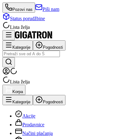
Piši nam
Pozovi nas
Status porudžbine
Lista želja
Kategorije
Pogodnosti
Lista želja
Korpa
Kategorije
Pogodnosti
Akcije
Prodavnice
Načini plaćanja