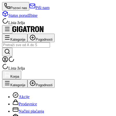
Piši nam
Pozovi nas
Status porudžbine
Lista želja
Kategorije
Pogodnosti
Lista želja
Korpa
Kategorije
Pogodnosti
Akcije
Prodavnice
Načini plaćanja