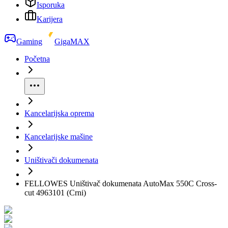
Isporuka
Karijera
Gaming
GigaMAX
Početna
Kancelarijska oprema
Kancelarijske mašine
Uništivači dokumenata
FELLOWES Uništivač dokumenata AutoMax 550C Cross-
cut 4963101 (Crni)