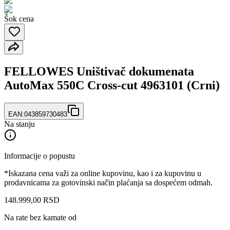
Šok cena
FELLOWES Uništivač dokumenata
AutoMax 550C Cross-cut 4963101 (Crni)
EAN:
043859730483
Na stanju
Informacije o popustu
*Iskazana cena važi za online kupovinu, kao i za kupovinu u
prodavnicama za gotovinski način plaćanja sa dospećem odmah.
148.999
,
00
RSD
Na rate bez kamate od