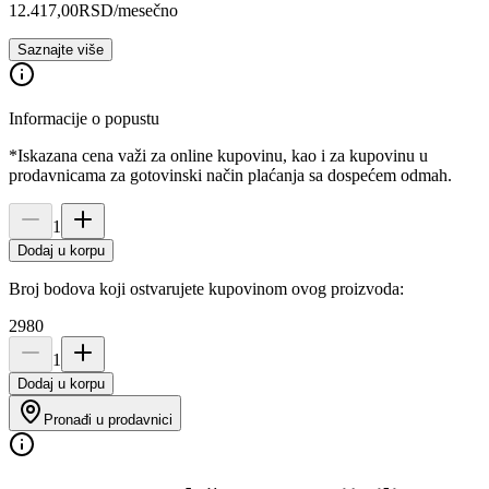
12.417,00
RSD
/mesečno
Saznajte više
Informacije o popustu
*Iskazana cena važi za online kupovinu, kao i za kupovinu u
prodavnicama za gotovinski način plaćanja sa dospećem odmah.
1
Dodaj u korpu
Broj bodova koji ostvarujete kupovinom ovog proizvoda:
2980
1
Dodaj u korpu
Pronađi u prodavnici