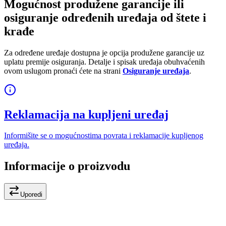
Mogućnost produžene garancije ili
osiguranje određenih uređaja od štete i
krađe
Za određene uređaje dostupna je opcija produžene garancije uz
uplatu premije osiguranja. Detalje i spisak uređaja obuhvaćenih
ovom uslugom pronaći ćete na strani
Osiguranje uređaja
.
Reklamacija na kupljeni uređaj
Informišite se o mogućnostima povrata i reklamacije kupljenog
uređaja.
Informacije o proizvodu
Uporedi