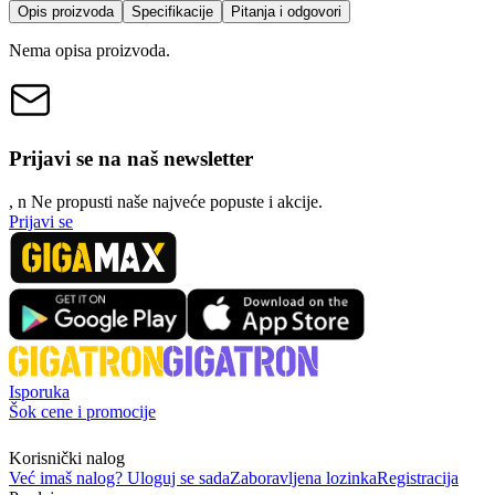
Opis proizvoda
Specifikacije
Pitanja i odgovori
Nema opisa proizvoda.
Prijavi se na naš newsletter
, n
N
e propusti naše najveće popuste i akcije.
Prijavi se
Isporuka
Šok cene i promocije
Korisnički nalog
Već imaš nalog? Uloguj se sada
Zaboravljena lozinka
Registracija