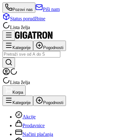
Piši nam
Pozovi nas
Status porudžbine
Lista želja
Kategorije
Pogodnosti
Lista želja
Korpa
Kategorije
Pogodnosti
Akcije
Prodavnice
Načini plaćanja