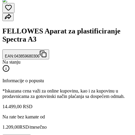
FELLOWES Aparat za plastificiranje
Spectra A3
EAN:
043859680306
Na stanju
Informacije o popustu
*Iskazana cena važi za online kupovinu, kao i za kupovinu u
prodavnicama za gotovinski način plaćanja sa dospećem odmah.
14.499
,
00
RSD
Na rate bez kamate od
1.209,00
RSD
/mesečno