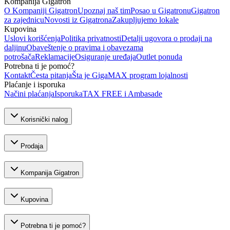
Kompanija Gigatron
O Kompaniji Gigatron
Upoznaj naš tim
Posao u Gigatronu
Gigatron
za zajednicu
Novosti iz Gigatrona
Zakupljujemo lokale
Kupovina
Uslovi korišćenja
Politika privatnosti
Detalji ugovora o prodaji na
daljinu
Obaveštenje o pravima i obavezama
potrošača
Reklamacije
Osiguranje uređaja
Outlet ponuda
Potrebna ti je pomoć?
Kontakt
Česta pitanja
Šta je GigaMAX program lojalnosti
Plaćanje i isporuka
Načini plaćanja
Isporuka
TAX FREE i Ambasade
Korisnički nalog
Prodaja
Kompanija Gigatron
Kupovina
Potrebna ti je pomoć?