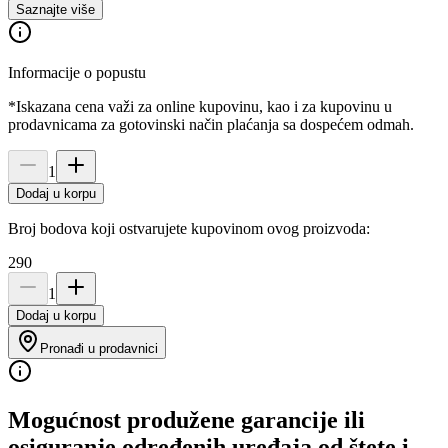
Saznajte više
Informacije o popustu
*Iskazana cena važi za online kupovinu, kao i za kupovinu u
prodavnicama za gotovinski način plaćanja sa dospećem odmah.
1
Dodaj u korpu
Broj bodova koji ostvarujete kupovinom ovog proizvoda:
290
1
Dodaj u korpu
Pronađi u prodavnici
Mogućnost produžene garancije ili
osiguranje određenih uređaja od štete i