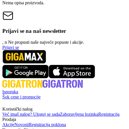
Nema opisa proizvoda.
Prijavi se na naš newsletter
, n
N
e propusti naše najveće popuste i akcije.
Prijavi se
Isporuka
Šok cene i promocije
Korisnički nalog
Već imaš nalog? Uloguj se sada
Zaboravljena lozinka
Registracija
Prodaja
Akcije
Novosti
Registracija poklona