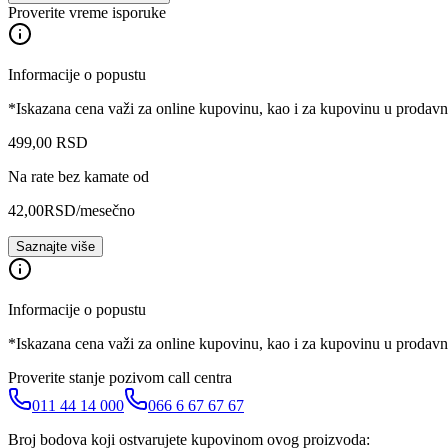
Proverite vreme isporuke
Informacije o popustu
*Iskazana cena važi za online kupovinu, kao i za kupovinu u prodav
499
,
00
RSD
Na rate bez kamate od
42,00
RSD
/mesečno
Saznajte više
Informacije o popustu
*Iskazana cena važi za online kupovinu, kao i za kupovinu u prodav
Proverite stanje pozivom call centra
011 44 14 000
066 6 67 67 67
Broj bodova koji ostvarujete kupovinom ovog proizvoda: