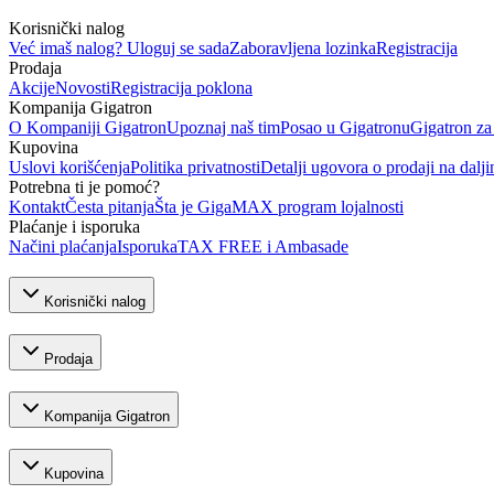
Korisnički nalog
Već imaš nalog? Uloguj se sada
Zaboravljena lozinka
Registracija
Prodaja
Akcije
Novosti
Registracija poklona
Kompanija Gigatron
O Kompaniji Gigatron
Upoznaj naš tim
Posao u Gigatronu
Gigatron za
Kupovina
Uslovi korišćenja
Politika privatnosti
Detalji ugovora o prodaji na dalji
Potrebna ti je pomoć?
Kontakt
Česta pitanja
Šta je GigaMAX program lojalnosti
Plaćanje i isporuka
Načini plaćanja
Isporuka
TAX FREE i Ambasade
Korisnički nalog
Prodaja
Kompanija Gigatron
Kupovina