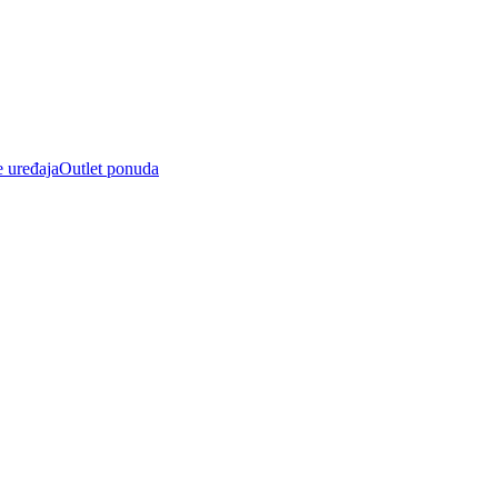
e uređaja
Outlet ponuda