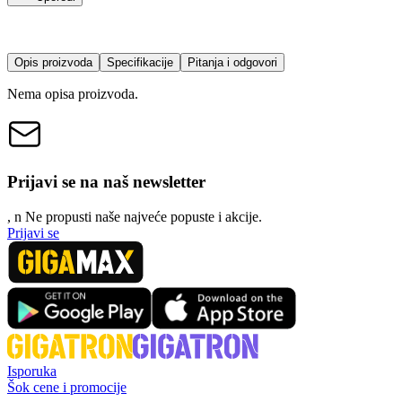
Opis proizvoda
Specifikacije
Pitanja i odgovori
Nema opisa proizvoda.
Prijavi se na naš newsletter
, n
N
e propusti naše najveće popuste i akcije.
Prijavi se
Isporuka
Šok cene i promocije