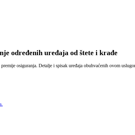
nje određenih uređaja od štete i krađe
 premije osiguranja. Detalje i spisak uređaja obuhvaćenih ovom uslugom
a.