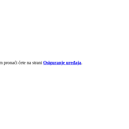
 pronaći ćete na strani
Osiguranje uređaja
.