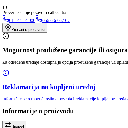
10
Proverite stanje pozivom call centra
011 44 14 000
066 6 67 67 67
Pronađi u prodavnici
Mogućnost produžene garancije ili osigura
Za određene uređaje dostupna je opcija produžene garancije uz uplatu
Reklamacija na kupljeni uređaj
Informišite se o mogućnostima povrata i reklamacije kupljenog uređaj
Informacije o proizvodu
Uporedi