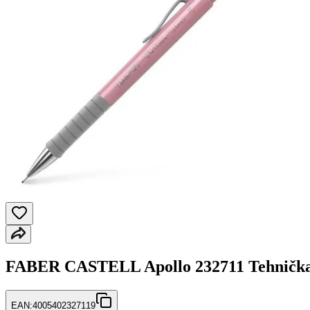
FABER CASTELL Apollo 232711 Tehnička
EAN:
4005402327119