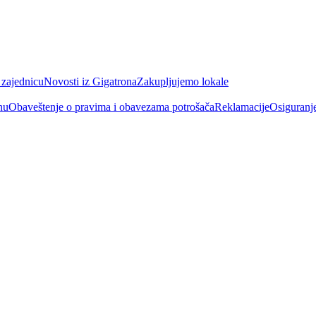
 zajednicu
Novosti iz Gigatrona
Zakupljujemo lokale
nu
Obaveštenje o pravima i obavezama potrošača
Reklamacije
Osiguranj