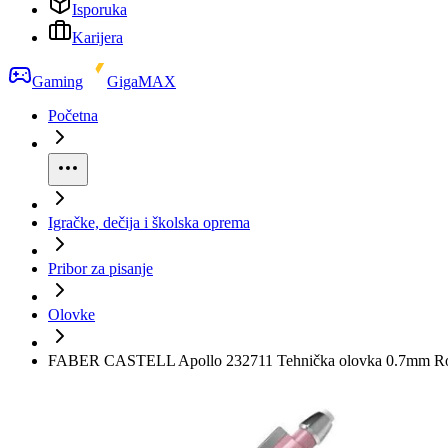
Isporuka
Karijera
Gaming
GigaMAX
Početna
Igračke, dečija i školska oprema
Pribor za pisanje
Olovke
FABER CASTELL Apollo 232711 Tehnička olovka 0.7mm R