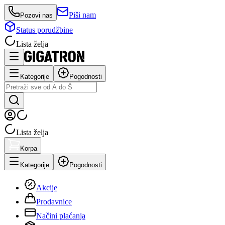
Piši nam
Pozovi nas
Status porudžbine
Lista želja
Kategorije
Pogodnosti
Lista želja
Korpa
Kategorije
Pogodnosti
Akcije
Prodavnice
Načini plaćanja