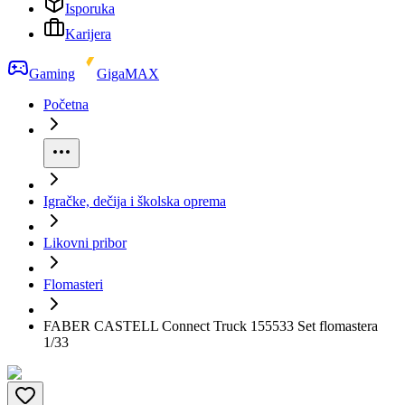
Isporuka
Karijera
Gaming
GigaMAX
Početna
Igračke, dečija i školska oprema
Likovni pribor
Flomasteri
FABER CASTELL Connect Truck 155533 Set flomastera
1/33