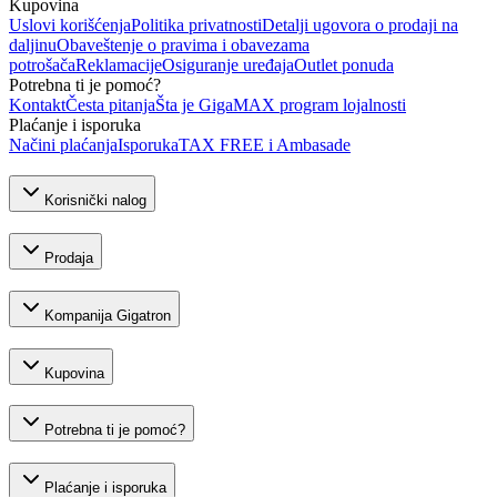
Kupovina
Uslovi korišćenja
Politika privatnosti
Detalji ugovora o prodaji na
daljinu
Obaveštenje o pravima i obavezama
potrošača
Reklamacije
Osiguranje uređaja
Outlet ponuda
Potrebna ti je pomoć?
Kontakt
Česta pitanja
Šta je GigaMAX program lojalnosti
Plaćanje i isporuka
Načini plaćanja
Isporuka
TAX FREE i Ambasade
Korisnički nalog
Prodaja
Kompanija Gigatron
Kupovina
Potrebna ti je pomoć?
Plaćanje i isporuka