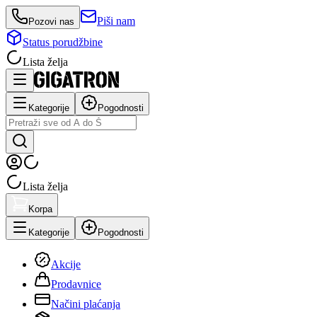
Piši nam
Pozovi nas
Status porudžbine
Lista želja
Kategorije
Pogodnosti
Lista želja
Korpa
Kategorije
Pogodnosti
Akcije
Prodavnice
Načini plaćanja