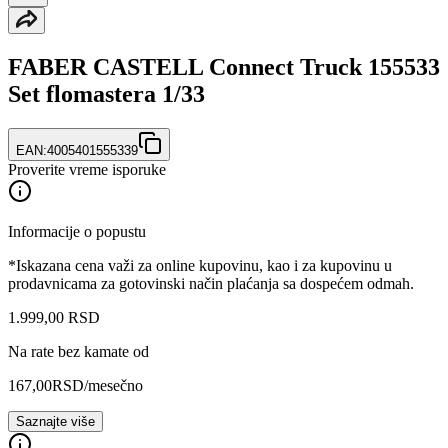
FABER CASTELL Connect Truck 155533
Set flomastera 1/33
EAN:
4005401555339
Proverite vreme isporuke
Informacije o popustu
*Iskazana cena važi za online kupovinu, kao i za kupovinu u
prodavnicama za gotovinski način plaćanja sa dospećem odmah.
1.999
,
00
RSD
Na rate bez kamate od
167,00
RSD
/mesečno
Saznajte više