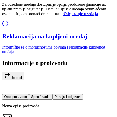
Za određene uređaje dostupna je opcija produžene garancije uz
uplatu premije osiguranja. Detalje i spisak uređaja obuhvaćenih
ovom uslugom pronaći ćete na strani
Osiguranje uređaja
.
Reklamacija na kupljeni uređaj
Informišite se o mogućnostima povrata i reklamacije kupljenog
uređaja.
Informacije o proizvodu
Uporedi
Opis proizvoda
Specifikacije
Pitanja i odgovori
Nema opisa proizvoda.