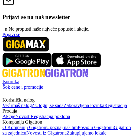
Prijavi se na naš newsletter
, n
N
e propusti naše najveće popuste i akcije.
Prijavi se
Isporuka
Šok cene i promocije
Korisnički nalog
Već imaš nalog? Uloguj se sada
Zaboravljena lozinka
Registracija
Prodaja
Akcije
Novosti
Registracija poklona
Kompanija Gigatron
O Kompaniji Gigatron
Upoznaj naš tim
Posao u Gigatronu
Gigatron
za zajednicu
Novosti iz Gigatrona
Zakupljujemo lokale