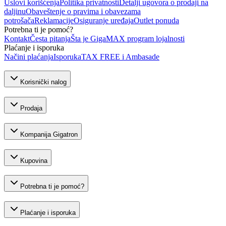
Uslovi korišćenja
Politika privatnosti
Detalji ugovora o prodaji na
daljinu
Obaveštenje o pravima i obavezama
potrošača
Reklamacije
Osiguranje uređaja
Outlet ponuda
Potrebna ti je pomoć?
Kontakt
Česta pitanja
Šta je GigaMAX program lojalnosti
Plaćanje i isporuka
Načini plaćanja
Isporuka
TAX FREE i Ambasade
Korisnički nalog
Prodaja
Kompanija Gigatron
Kupovina
Potrebna ti je pomoć?
Plaćanje i isporuka