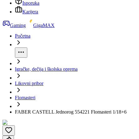
Isporuka
Karijera
Gaming
GigaMAX
Početna
Igračke, dečija i školska oprema
Likovni pribor
Flomasteri
FABER CASTELL Jednorog 554221 Flomasteri 1/18+6