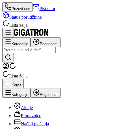
Piši nam
Pozovi nas
Status porudžbine
Lista želja
Kategorije
Pogodnosti
Lista želja
Korpa
Kategorije
Pogodnosti
Akcije
Prodavnice
Načini plaćanja