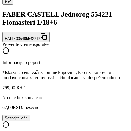
FABER CASTELL Jednorog 554221
Flomasteri 1/18+6
EAN:
4005405542212
Proverite vreme isporuke
Informacije o popustu
*Iskazana cena važi za online kupovinu, kao i za kupovinu u
prodavnicama za gotovinski način plaćanja sa dospećem odmah.
799
,
00
RSD
Na rate bez kamate od
67,00
RSD
/mesečno
Saznajte više