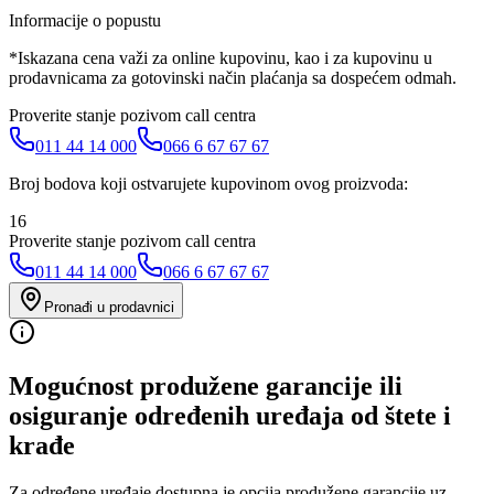
Informacije o popustu
*Iskazana cena važi za online kupovinu, kao i za kupovinu u
prodavnicama za gotovinski način plaćanja sa dospećem odmah.
Proverite stanje pozivom call centra
011 44 14 000
066 6 67 67 67
Broj bodova koji ostvarujete kupovinom ovog proizvoda:
16
Proverite stanje pozivom call centra
011 44 14 000
066 6 67 67 67
Pronađi u prodavnici
Mogućnost produžene garancije ili
osiguranje određenih uređaja od štete i
krađe
Za određene uređaje dostupna je opcija produžene garancije uz