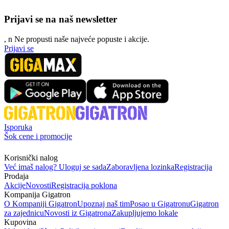
Prijavi se na naš newsletter
, n
N
e propusti naše najveće popuste i akcije.
Prijavi se
Isporuka
Šok cene i promocije
Korisnički nalog
Već imaš nalog? Uloguj se sada
Zaboravljena lozinka
Registracija
Prodaja
Akcije
Novosti
Registracija poklona
Kompanija Gigatron
O Kompaniji Gigatron
Upoznaj naš tim
Posao u Gigatronu
Gigatron
za zajednicu
Novosti iz Gigatrona
Zakupljujemo lokale
Kupovina