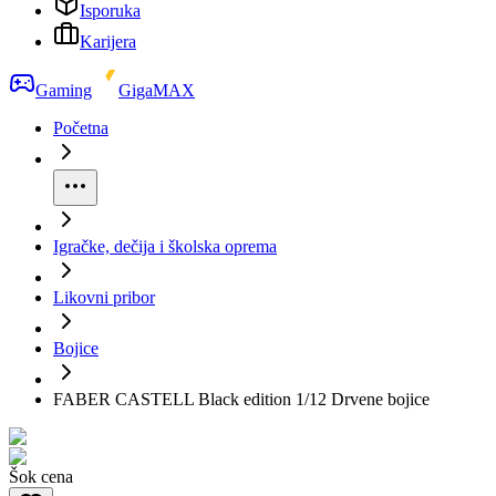
Isporuka
Karijera
Gaming
GigaMAX
Početna
Igračke, dečija i školska oprema
Likovni pribor
Bojice
FABER CASTELL Black edition 1/12 Drvene bojice
Šok cena