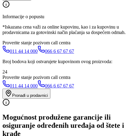
Informacije o popustu
*Iskazana cena važi za online kupovinu, kao i za kupovinu u
prodavnicama za gotovinski način plaćanja sa dospećem odmah.
Proverite stanje pozivom call centra
011 44 14 000
066 6 67 67 67
Broj bodova koji ostvarujete kupovinom ovog proizvoda:
24
Proverite stanje pozivom call centra
011 44 14 000
066 6 67 67 67
Pronađi u prodavnici
Mogućnost produžene garancije ili
osiguranje određenih uređaja od štete i
krađe