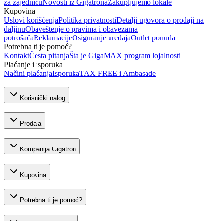
za zajednicu
Novosti iz Gigatrona
Zakupljujemo lokale
Kupovina
Uslovi korišćenja
Politika privatnosti
Detalji ugovora o prodaji na
daljinu
Obaveštenje o pravima i obavezama
potrošača
Reklamacije
Osiguranje uređaja
Outlet ponuda
Potrebna ti je pomoć?
Kontakt
Česta pitanja
Šta je GigaMAX program lojalnosti
Plaćanje i isporuka
Načini plaćanja
Isporuka
TAX FREE i Ambasade
Korisnički nalog
Prodaja
Kompanija Gigatron
Kupovina
Potrebna ti je pomoć?