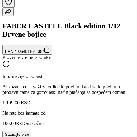
FABER CASTELL Black edition 1/12
Drvene bojice
EAN:
4005401164135
Proverite vreme isporuke
Informacije o popustu
*Iskazana cena važi za online kupovinu, kao i za kupovinu u
prodavnicama za gotovinski način plaćanja sa dospećem odmah.
1.199
,
00
RSD
Na rate bez kamate od
100,00
RSD
/mesečno
Saznajte više