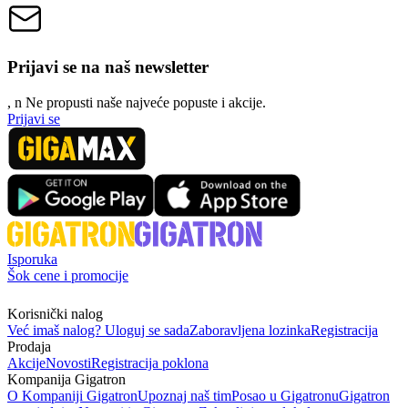
Prijavi se na naš newsletter
, n
N
e propusti naše najveće popuste i akcije.
Prijavi se
Isporuka
Šok cene i promocije
Korisnički nalog
Već imaš nalog? Uloguj se sada
Zaboravljena lozinka
Registracija
Prodaja
Akcije
Novosti
Registracija poklona
Kompanija Gigatron
O Kompaniji Gigatron
Upoznaj naš tim
Posao u Gigatronu
Gigatron