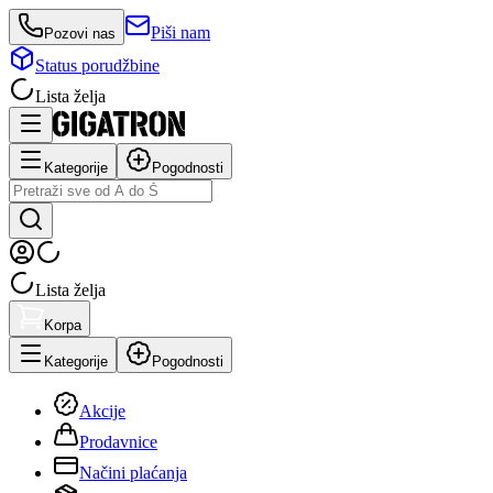
Piši nam
Pozovi nas
Status porudžbine
Lista želja
Kategorije
Pogodnosti
Lista želja
Korpa
Kategorije
Pogodnosti
Akcije
Prodavnice
Načini plaćanja