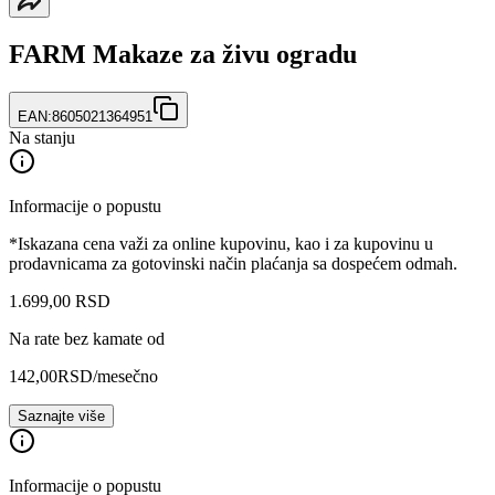
FARM Makaze za živu ogradu
EAN:
8605021364951
Na stanju
Informacije o popustu
*Iskazana cena važi za online kupovinu, kao i za kupovinu u
prodavnicama za gotovinski način plaćanja sa dospećem odmah.
1.699
,
00
RSD
Na rate bez kamate od
142,00
RSD
/mesečno
Saznajte više
Informacije o popustu