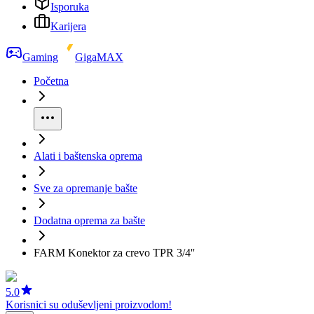
Isporuka
Karijera
Gaming
GigaMAX
Početna
Alati i baštenska oprema
Sve za opremanje bašte
Dodatna oprema za bašte
FARM Konektor za crevo TPR 3/4''
5.0
Korisnici su oduševljeni proizvodom!