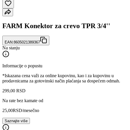
FARM Konektor za crevo TPR 3/4''
EAN:
8605021389367
Na stanju
Informacije o popustu
*Iskazana cena važi za online kupovinu, kao i za kupovinu u
prodavnicama za gotovinski način plaćanja sa dospećem odmah.
299
,
00
RSD
Na rate bez kamate od
25,00
RSD
/mesečno
Saznajte više