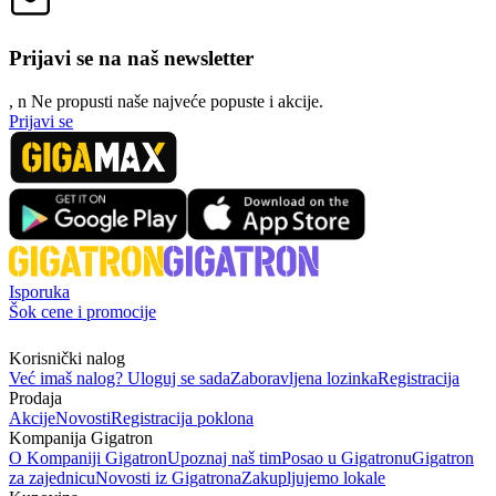
Prijavi se na naš newsletter
, n
N
e propusti naše najveće popuste i akcije.
Prijavi se
Isporuka
Šok cene i promocije
Korisnički nalog
Već imaš nalog? Uloguj se sada
Zaboravljena lozinka
Registracija
Prodaja
Akcije
Novosti
Registracija poklona
Kompanija Gigatron
O Kompaniji Gigatron
Upoznaj naš tim
Posao u Gigatronu
Gigatron
za zajednicu
Novosti iz Gigatrona
Zakupljujemo lokale