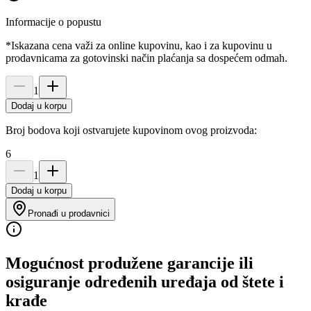
Informacije o popustu
*Iskazana cena važi za online kupovinu, kao i za kupovinu u
prodavnicama za gotovinski način plaćanja sa dospećem odmah.
1
Dodaj u korpu
Broj bodova koji ostvarujete kupovinom ovog proizvoda:
6
1
Dodaj u korpu
Pronađi u prodavnici
Mogućnost produžene garancije ili
osiguranje određenih uređaja od štete i
krađe