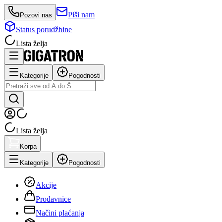
Piši nam
Pozovi nas
Status porudžbine
Lista želja
Kategorije
Pogodnosti
Lista želja
Korpa
Kategorije
Pogodnosti
Akcije
Prodavnice
Načini plaćanja