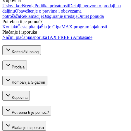
Kupovina
Uslovi korišćenja
Politika privatnosti
Detalji ugovora o prodaji na
daljinu
Obaveštenje o pravima i obavezama
potrošača
Reklamacije
Osiguranje uređaja
Outlet ponuda
Potrebna ti je pomoć?
Kontakt
Česta pitanja
Šta je GigaMAX program lojalnosti
Plaćanje i isporuka
Načini plaćanja
Isporuka
TAX FREE i Ambasade
Korisnički nalog
Prodaja
Kompanija Gigatron
Kupovina
Potrebna ti je pomoć?
Plaćanje i isporuka