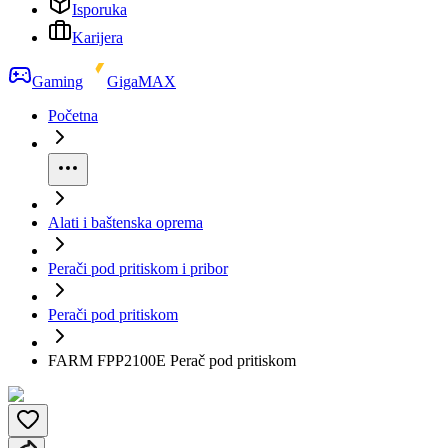
Isporuka
Karijera
Gaming
GigaMAX
Početna
Alati i baštenska oprema
Perači pod pritiskom i pribor
Perači pod pritiskom
FARM FPP2100E Perač pod pritiskom