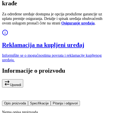
krađe
Za određene uređaje dostupna je opcija produžene garancije uz
uplatu premije osiguranja. Detalje i spisak uređaja obuhvaćenih
ovom uslugom pronaći ćete na strani
Osiguranje uređaja
.
Reklamacija na kupljeni uređaj
Informišite se o mogućnostima povrata i reklamacije kupljenog
uređaja.
Informacije o proizvodu
Uporedi
Opis proizvoda
Specifikacije
Pitanja i odgovori
Nema opisa proizvoda.