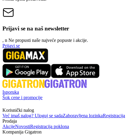
Prijavi se na naš newsletter
, n
N
e propusti naše najveće popuste i akcije.
Prijavi se
Isporuka
Šok cene i promocije
Korisnički nalog
Već imaš nalog? Uloguj se sada
Zaboravljena lozinka
Registracija
Prodaja
Akcije
Novosti
Registracija poklona
Kompanija Gigatron