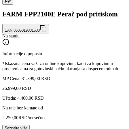
FARM FPP2100E Perač pod pritiskom
EAN:
8605019831533
Na stanju
Informacije o popustu
*Iskazana cena važi za online kupovinu, kao i za kupovinu u
prodavnicama za gotovinski način plaćanja sa dospećem odmah.
MP Cena: 31.399,00 RSD
26.999
,
00
RSD
Ušteda: 4.400,00 RSD
Na rate bez kamate od
2.250,00
RSD
/mesečno
Saznajte više