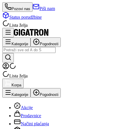
Piši nam
Pozovi nas
Status porudžbine
Lista želja
Kategorije
Pogodnosti
Lista želja
Korpa
Kategorije
Pogodnosti
Akcije
Prodavnice
Načini plaćanja