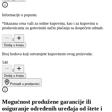
Informacije o popustu
*Iskazana cena važi za online kupovinu, kao i za kupovinu u
prodavnicama za gotovinski način plaćanja sa dospećem odmah.
1
Dodaj u korpu
Broj bodova koji ostvarujete kupovinom ovog proizvoda:
540
1
Dodaj u korpu
Pronađi u prodavnici
Mogućnost produžene garancije ili
osiguranje određenih uređaja od štete i