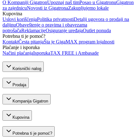
O Kompaniji Gigatron
Upoznaj naš tim
Posao u Gigatronu
Gigatron
za zajednicu
Novosti iz Gigatrona
Zakupljujemo lokale
Kupovina
Uslovi korišćenja
Politika privatnosti
Detalji ugovora o prodaji na
daljinu
Obaveštenje o pravima i obavezama
potrošača
Reklamacije
Osiguranje uređaja
Outlet ponuda
Potrebna ti je pomoć?
Kontakt
Česta pitanja
Šta je GigaMAX program lojalnosti
Plaćanje i isporuka
Načini plaćanja
Isporuka
TAX FREE i Ambasade
Korisnički nalog
Prodaja
Kompanija Gigatron
Kupovina
Potrebna ti je pomoć?